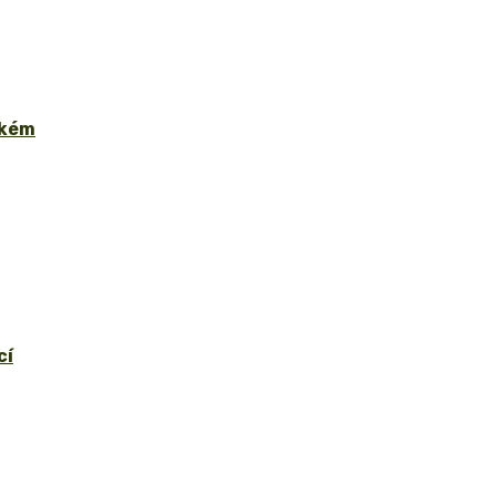
lkém
cí