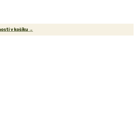
osti v košíku →