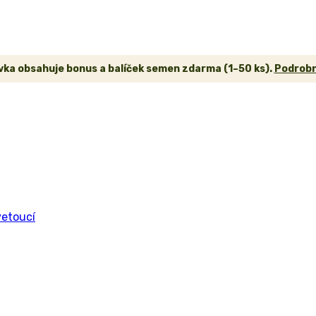
ka obsahuje bonus a balíček semen zdarma (1–50 ks).
Podrobn
vetoucí