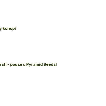
y konopí
rch – pouze u Pyramid Seeds!