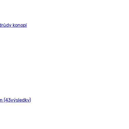
odrůdy konopí
ém
(43
výsledky
)