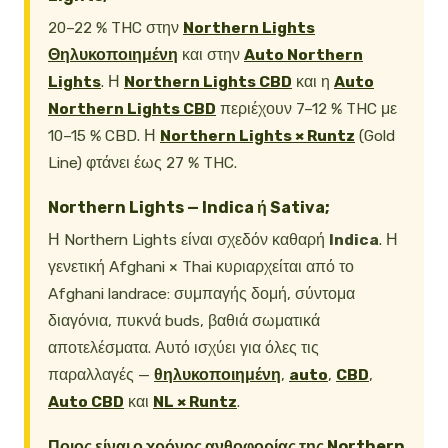
20–22 % THC στην
Northern Lights
Θηλυκοποιημένη
και στην
Auto Northern
Lights
. Η
Northern Lights CBD
και η
Auto
Northern Lights CBD
περιέχουν 7–12 % THC με
10–15 % CBD. Η
Northern Lights × Runtz
(Gold
Line) φτάνει έως 27 % THC.
Northern Lights — Indica ή Sativa;
Η Northern Lights είναι σχεδόν καθαρή
Indica
. Η
γενετική Afghani × Thai κυριαρχείται από το
Afghani landrace: συμπαγής δομή, σύντομα
διαγόνια, πυκνά buds, βαθιά σωματικά
αποτελέσματα. Αυτό ισχύει για όλες τις
παραλλαγές —
θηλυκοποιημένη
,
auto
,
CBD
,
Auto CBD
και
NL × Runtz
.
Ποιος είναι ο χρόνος ανθοφορίας της Northern