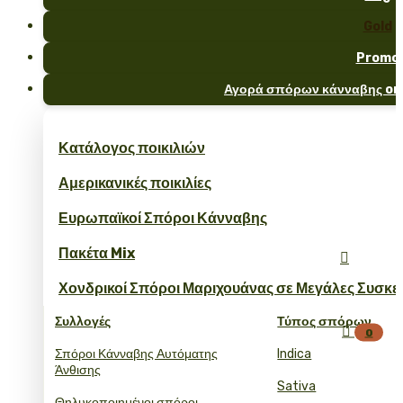
Gold
Promo
Αγορά σπόρων κάνναβης onl
Κατάλογος ποικιλιών
Αμερικανικές ποικιλίες
Ευρωπαϊκοί Σπόροι Κάνναβης
Πακέτα Mix

Χονδρικοί Σπόροι Μαριχουάνας σε Μεγάλες Συσκε
Συλλογές
Τύπος σπόρων

0
Σπόροι Κάνναβης Αυτόματης
Indica
Άνθισης
Sativa
Θηλυκοποιημένοι σπόροι