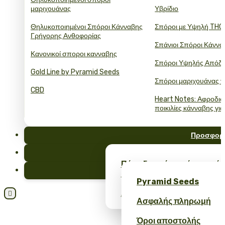
μαριχουάνας
Υβρίδιο
Θηλυκοποιημένοι Σπόροι Κάνναβης
Σπόροι με Υψηλή THC
Γρήγορης Ανθοφορίας
Σπάνιοι Σπόροι Κάννα
Κανονικοί σποροι κανναβης
Σπόροι Υψηλής Απόδ
Gold Line by Pyramid Seeds
Σπόροι μαριχουάνας γ
CBD
Heart Notes: Αφροδισ
ποικιλίες κάνναβης για
Προσφορ
FAQ
Πάρε δωρεάν σπόρους κάν
Ιστολόγι
merch – μόνο στο Pyrami
Pyramid Seeds
Λάβετε έκπτωση 10% για την

Ασφαλής πληρωμή
Όροι αποστολής