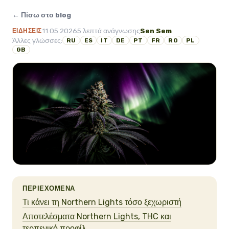
← Πίσω στο blog
11.05.2026
5 λεπτά ανάγνωσης
Sen Sem
ΕΙΔΉΣΕΙΣ
Άλλες γλώσσες:
RU
ES
IT
DE
PT
FR
RO
PL
GB
ΠΕΡΙΕΧΌΜΕΝΑ
Τι κάνει τη Northern Lights τόσο ξεχωριστή
Αποτελέσματα Northern Lights, THC και
τερπενικό προφίλ