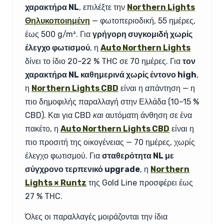
χαρακτήρα NL
, επιλέξτε την
Northern Lights
Θηλυκοποιημένη
— φωτοπεριοδική, 55 ημέρες,
έως 500 g/m². Για
γρήγορη συγκομιδή χωρίς
έλεγχο φωτισμού
, η
Auto Northern Lights
δίνει το ίδιο 20–22 % THC σε 70 ημέρες. Για
τον
χαρακτήρα NL καθημερινά χωρίς έντονο high
,
η
Northern Lights CBD
είναι η απάντηση — η
πιο δημοφιλής παραλλαγή στην Ελλάδα (10–15 %
CBD). Και για CBD
και
αυτόματη άνθηση σε ένα
πακέτο, η
Auto Northern Lights CBD
είναι η
πιο προσιτή της οικογένειας — 70 ημέρες, χωρίς
έλεγχο φωτισμού. Για
σταθερότητα NL με
σύγχρονο τερπενικό upgrade
, η
Northern
Lights × Runtz
της Gold Line προσφέρει έως
27 % THC.
Όλες οι παραλλαγές μοιράζονται την ίδια