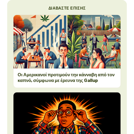
ΔΙΑΒΆΣΤΕ ΕΠΊΣΗΣ
Οι Αμερικανοί προτιμούν την κάνναβη από τον
καπνό, σύμφωνα με έρευνα της Gallup