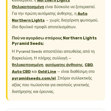
καλλιέργεια, η
Northern Lights
Θηλυκοποιημένη
είναι δύσκολο να ξεπεραστεί.
Για την πρώτη αυτόματης άνθησης, η
Auto
Northern Lights
— χωρίς διαχείριση φωτισμού,
ίδιο θρυλικό προφίλ αποτελεσμάτων.
Πού να αγοράσω σπόρους Northern Lights
Pyramid Seeds;
Η Pyramid Seeds αποστέλλει απευθείας από τη
Βαρκελώνη. Η πλήρης συλλογή —
θηλυκοποιημένη
,
αυτόματης άνθησης
,
CBD
,
Auto CBD
και
Gold Line
— είναι διαθέσιμη στο
pyramidseeds.com/el
. Σπόροι συλλεκτικής
αξίας που πωλούνται για σκοπούς γενετικής
διατήρησης και έρευνας.