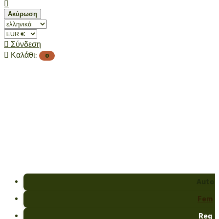

Ακύρωση

Σύνδεση

Καλάθι:
0
Auto
Fem
Reg