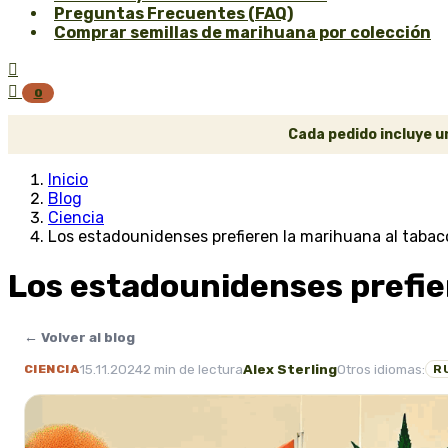
Preguntas Frecuentes (FAQ)
Comprar semillas de marihuana por colección


0
Cada pedido incluye un
Inicio
Blog
Ciencia
Los estadounidenses prefieren la marihuana al tabac
Los estadounidenses prefie
← Volver al blog
15.11.2024
2 min de lectura
Alex Sterling
Otros idiomas:
CIENCIA
R