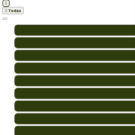


Todas