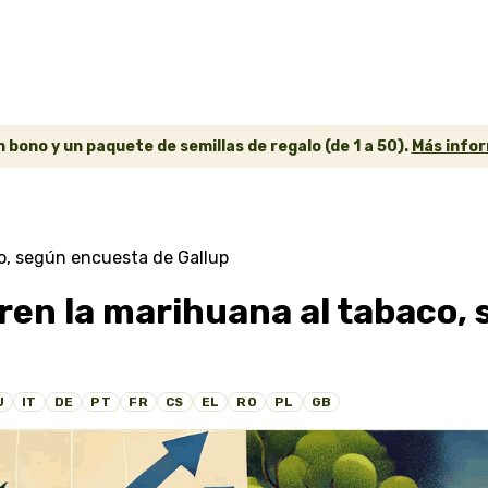
 bono y un paquete de semillas de regalo (de 1 a 50).
Más infor
o, según encuesta de Gallup
ren la marihuana al tabaco,
U
IT
DE
PT
FR
CS
EL
RO
PL
GB