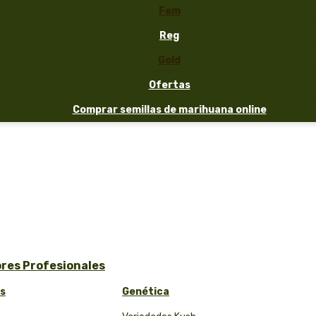
Fem
Reg
Gold
Ofertas
Comprar semillas de marihuana online
ores Profesionales
as
Genética