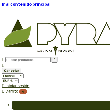
Ir al contenido principal



Cancelar

Iniciar sesión

Carrito
0