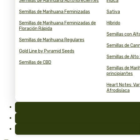
Semillas de Marihuana Autoflorecientes
Índica
Semillas de Marihuana Feminizadas
Sativa
Semillas de Marihuana Feminizadas de
Híbrido
Floración Rápida
Semillas con Al
Semillas de Marihuana Regulares
Semillas de Can
Gold Line by Pyramid Seeds
Semillas de Alt
Semillas de CBD
Semillas de Mar
principiantes
Heart Notes: Va
Afrodisíaca