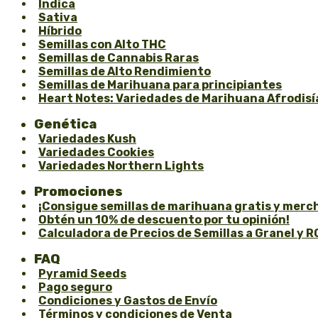
Índica
Sativa
Híbrido
Semillas con Alto THC
Semillas de Cannabis Raras
Semillas de Alto Rendimiento
Semillas de Marihuana para principiantes
Heart Notes: Variedades de Marihuana Afrodisí
Genética
Variedades Kush
Variedades Cookies
Variedades Northern Lights
Promociones
¡Consigue semillas de marihuana gratis y merch
Obtén un 10% de descuento por tu opinión!
Calculadora de Precios de Semillas a Granel y R
FAQ
Pyramid Seeds
Pago seguro
Condiciones y Gastos de Envío
Términos y condiciones de Venta