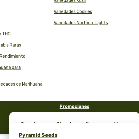
Variedades Kush
Variedades Cookies
Variedades Northern Lights
to THC
nabis Raras
o Rendimiento
ihuana para
riedades de Marihuana
Promociones
FAQ
¡Consigue semillas de marihuana gratis y
Blog
merchandising exclusivo – solo en Pyramid
Pyramid Seeds
Seeds!