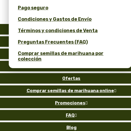
Pago seguro
Obtén un 10% de descuento por tu opinión!
Condiciones y Gastos de Envío
Calculadora de Precios de Semillas a Granel
y ROI
Auto
Términos y condiciones de Venta
Fem
Preguntas Frecuentes (FAQ)
Comprar semillas de marihuana por
Reg
colección
Gold
Ofertas
Comprar semillas de marihuana online

Promociones

FAQ

Blog