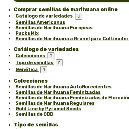
Comprar semillas de marihuana online
Catálogo de variedades

Semillas Americanas
Semillas de Marihuana Europeas
Packs Mix
Semillas de Marihuana a Granel para Cultivado
Catálogo de variedades
Colecciones

Tipo de semillas

Genética

Colecciones
Semillas de Marihuana Autoflorecientes
Semillas de Marihuana Feminizadas
Semillas de Marihuana Feminizadas de Floració
Semillas de Marihuana Regulares
Gold Line by Pyramid Seeds
Semillas de CBD
Tipo de semillas