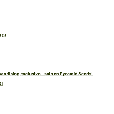
aca
andising exclusivo – solo en Pyramid Seeds!
OI