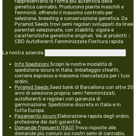
rappresentano la forma più autentica della
genetica cannabis. Producono piante maschili e
femminili, offrendo il massimo controllo per
selezione, breeding e conservazione genetica. Da
Pyramid Seeds trovi semi regolari sviluppati da linee
parentali selezionate, con stabilità, vigore e
caratteristiche genetiche originali. Vai ai prodotti ↓
CBD Autofiorenti Femminizzate Fioritura rapida
La nostra azienda
Mostra/nascondi link la nostra azienda

Info Spedizioni
Scopri le nostre modalità di
spedizione sicura in Italia. Imballaggio stealth,
corriere espresso e massima riservatezza per i tuoi
ordini.
Pyramid Seeds
Seed bank di Barcellona con oltre 20
anni di selezione propria: semi femminizzati,
autofiorenti e regolari con garanzia di
germinazione. Spedizione discreta in Italia e in
tutta Europa.
Pagamento sicuro
Elaborazione rapida degli ordini,
protezione dei dati garantita.
Domande frequenti (FAQ)
Trova risposte alle
domande più comuni sui nostri semi di cannabis,