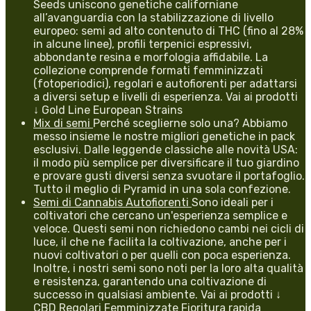
Seeds uniscono genetiche californiane
all’avanguardia con la stabilizzazione di livello
europeo: semi ad alto contenuto di THC (fino al 28%
in alcune linee), profili terpenici espressivi,
abbondante resina e morfologia affidabile. La
collezione comprende formati femminizzati
(fotoperiodici), regolari e autofiorenti per adattarsi
a diversi setup e livelli di esperienza. Vai ai prodotti
↓ Gold Line European Strains
Mix di semi
Perché sceglierne solo una? Abbiamo
messo insieme le nostre migliori genetiche in pack
esclusivi. Dalle leggende classiche alle novità USA:
il modo più semplice per diversificare il tuo giardino
e provare gusti diversi senza svuotare il portafoglio.
Tutto il meglio di Pyramid in una sola confezione.
Semi di Cannabis Autofiorenti
Sono ideali per i
coltivatori che cercano un'esperienza semplice e
veloce. Questi semi non richiedono cambi nei cicli di
luce, il che ne facilita la coltivazione, anche per i
nuovi coltivatori o per quelli con poca esperienza.
Inoltre, i nostri semi sono noti per la loro alta qualità
e resistenza, garantendo una coltivazione di
successo in qualsiasi ambiente. Vai ai prodotti ↓
CBD Regolari Femminizzate Fioritura rapida