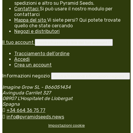
spedizioni e altro su Pyramid Seeds.
Contattaci
Si può usare il nostro modulo per
contattarci
Mappa del sito
Vi siete persi? Qui potete trovate
quello che state cercando
Negozi e distributori
Il tuo account
Mostra/nascondi i link del tuo account

Tracciamento dell’ordine
Accedi
Crea un account
Informazioni negozio
Mostra/nascondi informazioni negozio

Imagine Grow SL - B66051434
Avinguda Carrilet 327
08907 L'Hospitalet de Llobergat
Spagna

+34 664 36 75 77

info@pyramidseeds.news
Impostazioni cookie