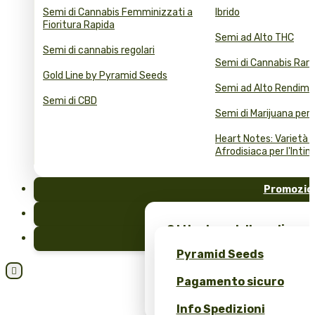
Semi di Cannabis Femminizzati a
Ibrido
Fioritura Rapida
Semi ad Alto THC
Semi di cannabis regolari
Semi di Cannabis Rari
Gold Line by Pyramid Seeds
Semi ad Alto Rendim
Semi di CBD
Semi di Marijuana per 
Heart Notes: Varietà d
Afrodisiaca per l'Intim
Promozio
FAQ
Ottieni semi di marijuana
Blog
merchandising esclusivo 
Pyramid Seeds
Seeds!

Pagamento sicuro
Ottieni uno sconto del 10
recensione!
Info Spedizioni