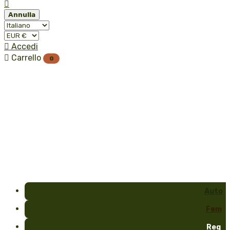

Annulla

Accedi

Carrello
0
Auto
Fem
Reg