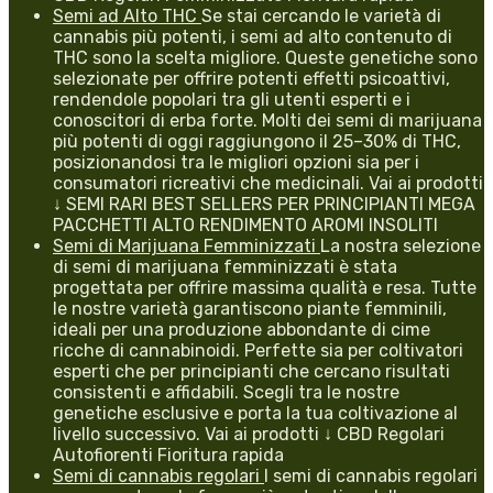
Semi ad Alto THC
Se stai cercando le varietà di
cannabis più potenti, i semi ad alto contenuto di
THC sono la scelta migliore. Queste genetiche sono
selezionate per offrire potenti effetti psicoattivi,
rendendole popolari tra gli utenti esperti e i
conoscitori di erba forte. Molti dei semi di marijuana
più potenti di oggi raggiungono il 25–30% di THC,
posizionandosi tra le migliori opzioni sia per i
consumatori ricreativi che medicinali. Vai ai prodotti
↓ SEMI RARI BEST SELLERS PER PRINCIPIANTI MEGA
PACCHETTI ALTO RENDIMENTO AROMI INSOLITI
Semi di Marijuana Femminizzati
La nostra selezione
di semi di marijuana femminizzati è stata
progettata per offrire massima qualità e resa. Tutte
le nostre varietà garantiscono piante femminili,
ideali per una produzione abbondante di cime
ricche di cannabinoidi. Perfette sia per coltivatori
esperti che per principianti che cercano risultati
consistenti e affidabili. Scegli tra le nostre
genetiche esclusive e porta la tua coltivazione al
livello successivo. Vai ai prodotti ↓ CBD Regolari
Autofiorenti Fioritura rapida
Semi di cannabis regolari
I semi di cannabis regolari