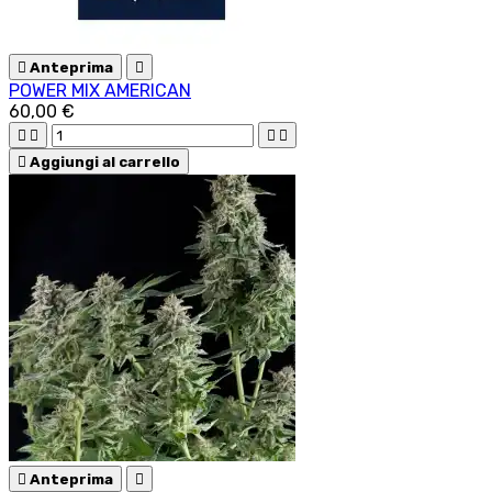

Anteprima

POWER MIX AMERICAN
60,00 €





Aggiungi al carrello

Anteprima
