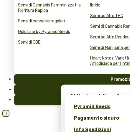
Semi di Cannabis Femminizzati a
Ibrido
Fioritura Rapida
Semi ad Alto THC
Semi di cannabis regolari
Semi di Cannabis Rari
Gold Line by Pyramid Seeds
Semi ad Alto Rendim
Semi di CBD
Semi di Marijuana per 
Heart Notes: Varietà d
Afrodisiaca per l'Intim
Promozio
FAQ
Ottieni semi di marijuana
Blog
merchandising esclusivo 
Pyramid Seeds
Seeds!

Pagamento sicuro
Ottieni uno sconto del 10
recensione!
Info Spedizioni