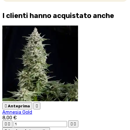
I clienti hanno acquistato anche

Anteprima

Amnesia Gold
8,00 €



