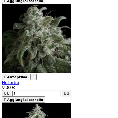

Aggiungi al carrello

Anteprima

Nefertiti
9,00 €





Aggiungi al carrello