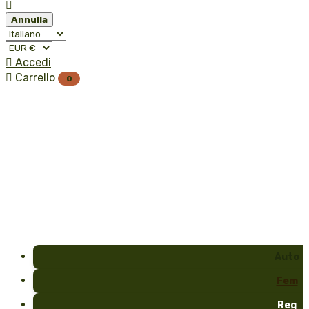

Annulla

Accedi

Carrello
0
Auto
Fem
Reg