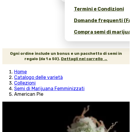
Termini e Condizioni
Domande frequenti (FA
Compra semi di marijuan
Ogni ordine include un bonus e un pacchetto di semi in
regalo (da 1 a 50).
Dettagli nel carrello →
Home
Catalogo delle varietà
Collezioni
Semi di Marijuana Femminizzati
American Pie