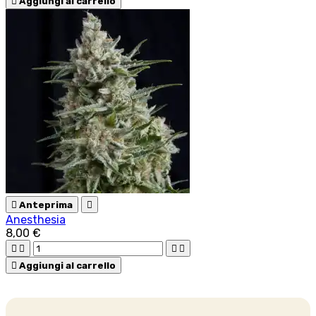

Aggiungi al carrello

Anteprima

Anesthesia
8,00 €





Aggiungi al carrello