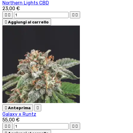
Northern Lights CBD
23,00 €





Aggiungi al carrello

Anteprima

Galaxy x Runtz
55,00 €



