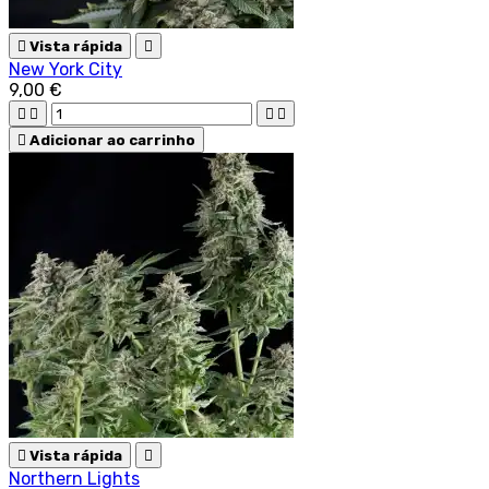

Vista rápida

New York City
9,00 €





Adicionar ao carrinho

Vista rápida

Northern Lights