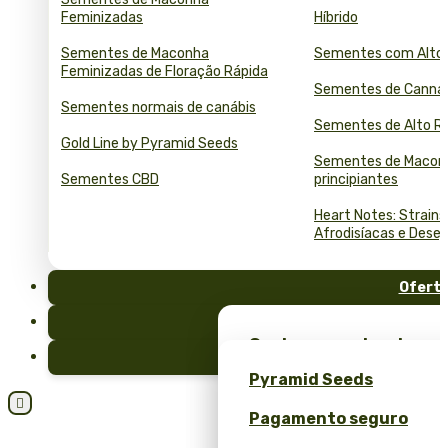
Feminizadas
Híbrido
Sementes de Maconha
Sementes com Alto
Feminizadas de Floração Rápida
Sementes de Cannab
Sementes normais de canábis
Sementes de Alto R
Gold Line by Pyramid Seeds
Sementes de Macon
Sementes CBD
principiantes
Heart Notes: Strains
Afrodisíacas e Desej
Ofert
FAQ
Ganhe sementes de mac
Blog
brindes exclusivos – só
Pyramid Seeds
Ganhe 10% de desconto 

Pagamento seguro
Calculadora de Semente