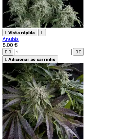

Vista rápida

Anubis
8,00 €





Adicionar ao carrinho