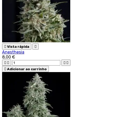

Vista rápida

Anesthesia
8,00 €





Adicionar ao carrinho