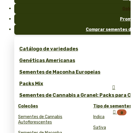
Gold
Prom
Comprar sementes de
Catálogo de variedades
Genéticas Americanas
Sementes de Maconha Europeias
Packs Mix

Sementes de Cannabis a Granel: Packs para Cu
Coleções
Tipo de sementes

0
Sementes de Cannabis
Indica
Autoflorescentes
Sativa
Sementes de Maconha