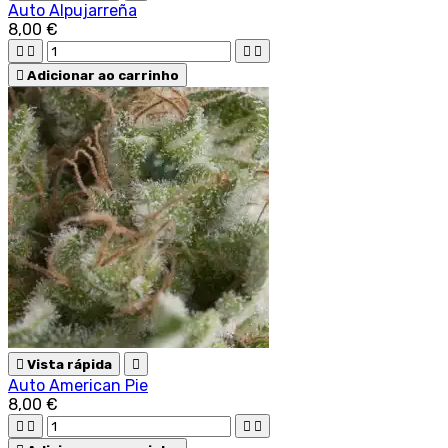
Auto Alpujarreña
8,00 €





Adicionar ao carrinho

Vista rápida

Auto American Pie
8,00 €



