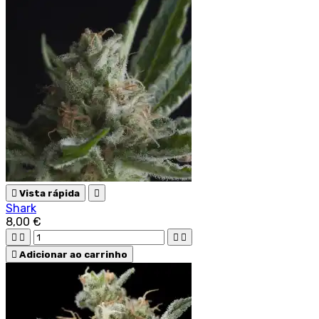

Vista rápida

Shark
8,00 €





Adicionar ao carrinho