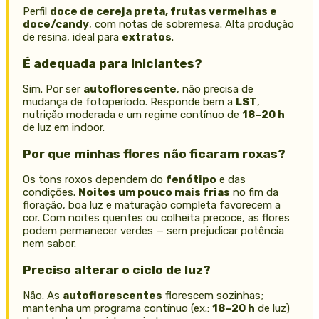
Perfil
doce de cereja preta, frutas vermelhas e
doce/candy
, com notas de sobremesa. Alta produção
de resina, ideal para
extratos
.
É adequada para iniciantes?
Sim. Por ser
autoflorescente
, não precisa de
mudança de fotoperíodo. Responde bem a
LST
,
nutrição moderada e um regime contínuo de
18–20 h
de luz em indoor.
Por que minhas flores não ficaram roxas?
Os tons roxos dependem do
fenótipo
e das
condições.
Noites um pouco mais frias
no fim da
floração, boa luz e maturação completa favorecem a
cor. Com noites quentes ou colheita precoce, as flores
podem permanecer verdes — sem prejudicar potência
nem sabor.
Preciso alterar o ciclo de luz?
Não. As
autoflorescentes
florescem sozinhas;
mantenha um programa contínuo (ex.:
18–20 h
de luz)