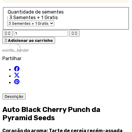
Quantidade de sementes
: 3 Sementes + 1 Gratis





Adicionar ao carrinho
favorite_border
Partilhar
Descrição
Auto Black Cherry Punch da
Pyramid Seeds
Coração do aroma: Tarte de cereja recém-assada