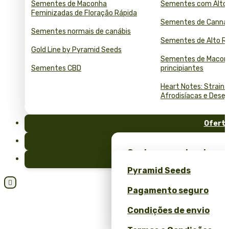
Sementes de Maconha
Sementes com Alto
Feminizadas de Floração Rápida
Sementes de Cannab
Sementes normais de canábis
Sementes de Alto R
Gold Line by Pyramid Seeds
Sementes de Macon
Sementes CBD
principiantes
Heart Notes: Strains
Afrodisíacas e Desej
Ofert
FAQ
Ganhe sementes de mac
Blog
brindes exclusivos – só
Pyramid Seeds
Ganhe 10% de desconto 

Pagamento seguro
Calculadora de Semente
Condições de envio
Granel e ROI