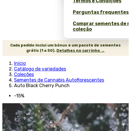
Termos e Condições
Perguntas frequentes 
Comprar sementes de 
coleção
Cada pedido inclui um bónus e um pacote de sementes
grátis (1 a 50).
Detalhes no carrinho →
Início
Catálogo de variedades
Coleções
Sementes de Cannabis Autoflorescentes
Auto Black Cherry Punch
-15%