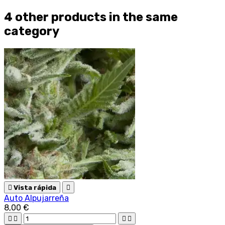
4 other products in the same
category

Vista rápida

Auto Alpujarreña
8,00 €



