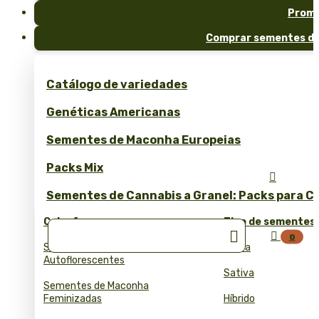
Prom
Comprar sementes de
Catálogo de variedades
Genéticas Americanas
Sementes de Maconha Europeias
Packs Mix

Sementes de Cannabis a Granel: Packs para Cu
Coleções
Tipo de sementes


0
Sementes de Cannabis
Indica
Autoflorescentes
Sativa
Sementes de Maconha
Feminizadas
Híbrido