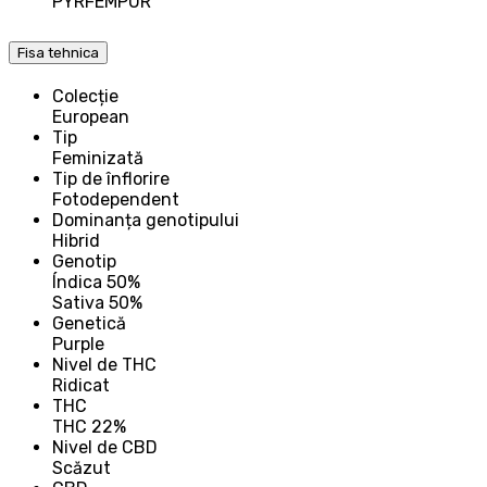
PYRFEMPUR
Fisa tehnica
Colecție
European
Tip
Feminizată
Tip de înflorire
Fotodependent
Dominanța genotipului
Hibrid
Genotip
Índica 50%
Sativa 50%
Genetică
Purple
Nivel de THC
Ridicat
THC
THC 22%
Nivel de CBD
Scăzut