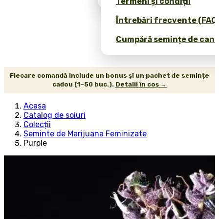
Termeni și condiții
Întrebări frecvente (FAQ
Cumpără semințe de canab
Fiecare comandă include un bonus și un pachet de semințe
cadou (1–50 buc.).
Detalii în coș →
Acasa
Catalog de soiuri
Colecții
Seminte de Marijuana Feminizate
Purple