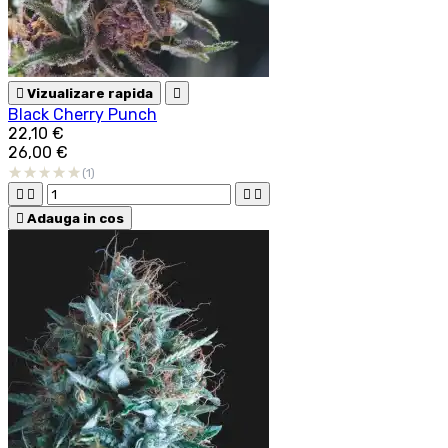

Vizualizare rapida

Black Cherry Punch
22,10 €
26,00 €
(1)





Adauga in cos