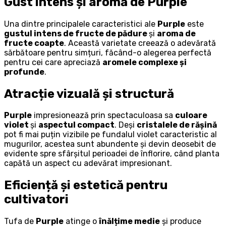
Gust intens și aromă de Purple
Una dintre principalele caracteristici ale
Purple
este
gustul intens de fructe de pădure
și
aroma de
fructe coapte
. Această varietate creează o adevărată
sărbătoare pentru simțuri, făcând-o alegerea perfectă
pentru cei care apreciază
aromele complexe și
profunde
.
Atracție vizuală și structură
Purple
impresionează prin spectaculoasa sa
culoare
violet
și
aspectul compact
. Deși
cristalele de rășină
pot fi mai puțin vizibile pe fundalul violet caracteristic al
mugurilor, acestea sunt abundente și devin deosebit de
evidente spre sfârșitul perioadei de înflorire, când planta
capătă un aspect cu adevărat impresionant.
Eficiență și estetică pentru
cultivatori
Tufa de
Purple
atinge o
înălțime medie
și produce