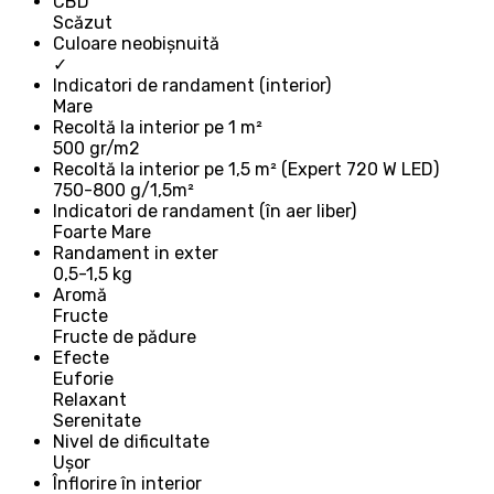
CBD
Scăzut
Сuloare neobișnuită
✓
Indicatori de randament (interior)
Mare
Recoltă la interior pe 1 m²
500 gr/m2
Recoltă la interior pe 1,5 m² (Expert 720 W LED)
750-800 g/1,5m²
Indicatori de randament (în aer liber)
Foarte Mare
Randament in exter
0,5-1,5 kg
Aromă
Fructe
Fructe de pădure
Efecte
Euforie
Relaxant
Serenitate
Nivel de dificultate
Ușor
Înflorire în interior