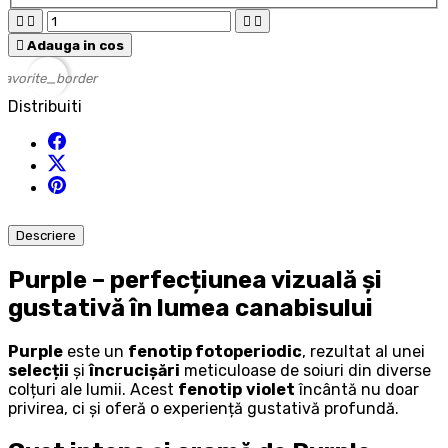





Adauga in cos
favorite_border
Distribuiti
Descriere
Purple – perfecțiunea vizuală și
gustativă în lumea canabisului
Purple
este un
fenotip fotoperiodic
, rezultat al unei
selecții
și
încrucișări
meticuloase de soiuri din diverse
colțuri ale lumii. Acest
fenotip
violet
încântă nu doar
privirea, ci și oferă o experiență gustativă profundă.