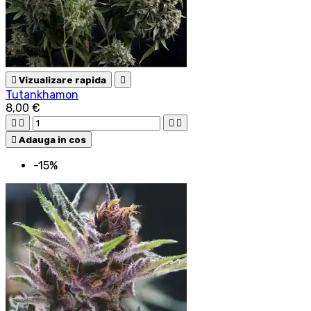

Vizualizare rapida

Tutankhamon
8,00 €





Adauga in cos
-15%