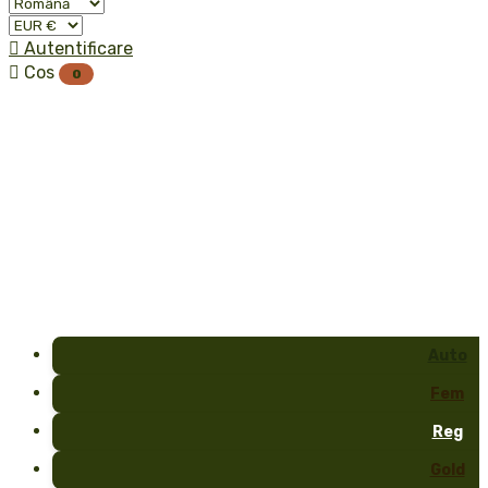

Autentificare

Cos
0
Auto
Fem
Reg
Gold