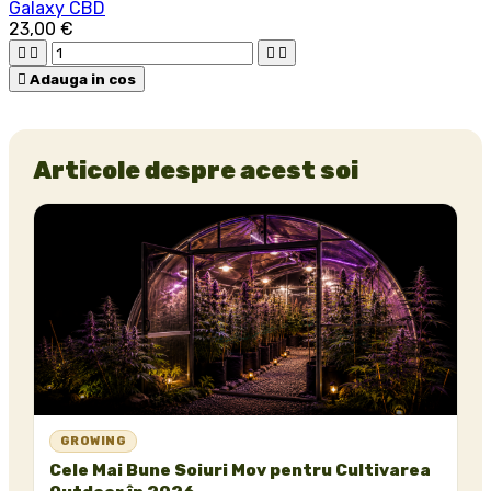
Galaxy CBD
23,00 €





Adauga in cos
Articole despre acest soi
GROWING
Cele Mai Bune Soiuri Mov pentru Cultivarea