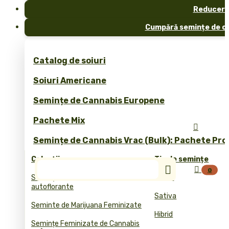
Reduceri
Cumpără semințe de ca
Catalog de soiuri
Soiuri Americane
Semințe de Cannabis Europene
Pachete Mix

Semințe de Cannabis Vrac (Bulk): Pachete Pro
Colecții
Tip de semințe


0
Semințele de cannabis
Indica
autoflorante
Sativa
Seminte de Marijuana Feminizate
Hibrid
Semințe Feminizate de Cannabis