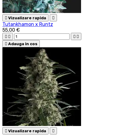

Vizualizare rapida

Tutankhamon x Runtz
55,00 €





Adauga in cos

Vizualizare rapida
