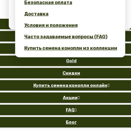
Безопасная оплата
Получите 10% скидку за свой отзыв!
Доставка
Калькулятор выгоды: семена конопли
оптом
Auto
Условия и положения
Fem
Часто задаваемые вопросы (FAQ)
Купить семена конопли из коллекции
Reg
Gold
Скидки
Купить семена конопли онлайн

Акции

FAQ

Блог