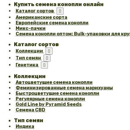
Купить семена конопли онлайн
Каталог сортов

Американские сорта
Европейские семена конопли
Микс-пачки
Семена конопли оптом: Bulk-упаковки для кр
Каталог сортов
Коллекции

Тип семян

Генетика

Коллекции
Автоцветущие семена конопли
Феминизированные семена марихуаны
Быстроцветущие семена конопли
Регулярные семена конопли
Gold Line by Pyramid Seeds
Семена CBD
Тип семян
Индика