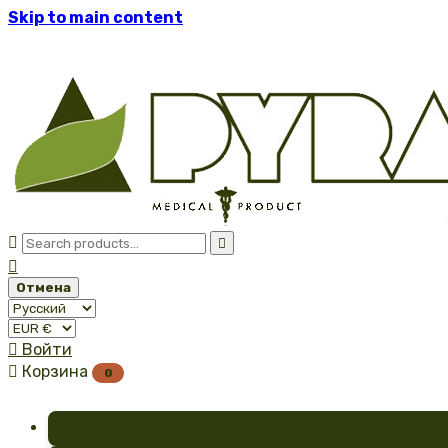
Skip to main content



Отмена

Войти

Корзина
0