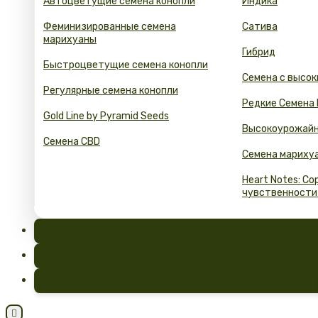
Автоцветущие семена конопли
Индика
Феминизированные семена
Сатива
марихуаны
Гибрид
Быстроцветущие семена конопли
Семена с высок
Регулярные семена конопли
Редкие Семена
Gold Line by Pyramid Seeds
Высокоурожайн
Семена CBD
Семена мариху
Heart Notes: С
чувственности
