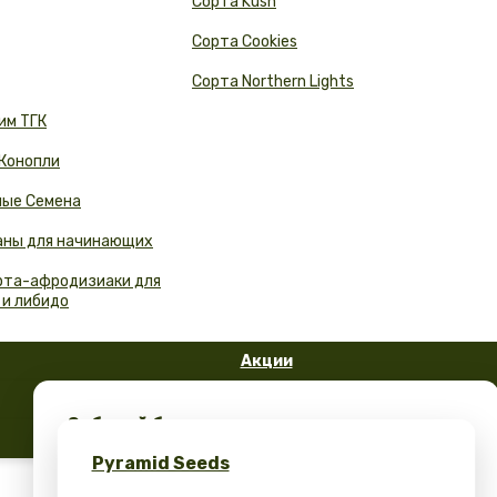
Сорта Kush
Сорта Cookies
Сорта Northern Lights
им ТГК
 Конопли
ые Семена
аны для начинающих
орта-афродизиаки для
 и либидо
Акции
FAQ
Забирай бесплатные семена конопли и
Блог
эксклюзивный мерч – только в Pyramid
Pyramid Seeds
Seeds!