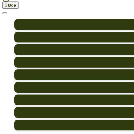

Все