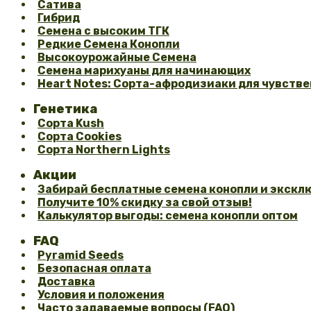
Сатива
Гибрид
Семена с высоким ТГК
Редкие Семена Конопли
Высокоурожайные Семена
Семена марихуаны для начинающих
Heart Notes: Сорта-афродизиаки для чувстве
Генетика
Сорта Kush
Сорта Cookies
Сорта Northern Lights
Акции
Забирай бесплатные семена конопли и эксклю
Получите 10% скидку за свой отзыв!
Калькулятор выгоды: семена конопли оптом
FAQ
Pyramid Seeds
Безопасная оплата
Доставка
Условия и положения
Часто задаваемые вопросы (FAQ)