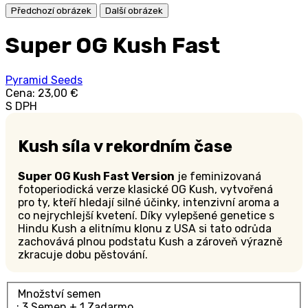
Předchozí obrázek
Další obrázek
Super OG Kush Fast
Pyramid Seeds
Cena:
23,00 €
S DPH
Kush síla v rekordním čase
Super OG Kush Fast Version
je feminizovaná
fotoperiodická verze klasické OG Kush, vytvořená
pro ty, kteří hledají silné účinky, intenzivní aroma a
co nejrychlejší kvetení. Díky vylepšené genetice s
Hindu Kush a elitnímu klonu z USA si tato odrůda
zachovává plnou podstatu Kush a zároveň výrazně
zkracuje dobu pěstování.
Množství semen
: 3 Semen + 1 Zadarmo