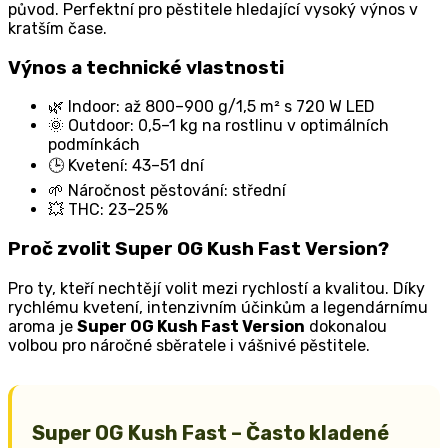
původ. Perfektní pro pěstitele hledající vysoký výnos v
kratším čase.
Výnos a technické vlastnosti
🌿 Indoor: až 800–900 g/1,5 m² s 720 W LED
🌞 Outdoor: 0,5–1 kg na rostlinu v optimálních
podmínkách
🕒 Kvetení: 43–51 dní
🌱 Náročnost pěstování: střední
💥 THC: 23–25 %
Proč zvolit Super OG Kush Fast Version?
Pro ty, kteří nechtějí volit mezi rychlostí a kvalitou. Díky
rychlému kvetení, intenzivním účinkům a legendárnímu
aroma je
Super OG Kush Fast Version
dokonalou
volbou pro náročné sběratele i vášnivé pěstitele.
Super OG Kush Fast – Často kladené