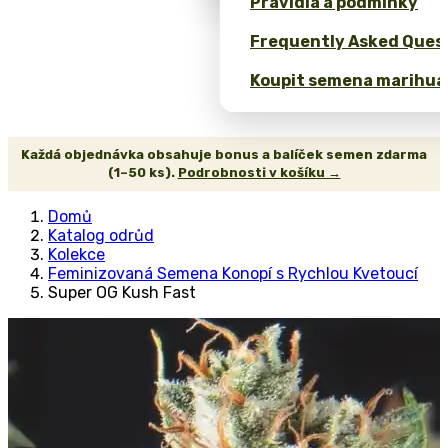
Pravidla a podmínky
Frequently Asked Quest
Koupit semena marihua
Každá objednávka obsahuje bonus a balíček semen zdarma
(1–50 ks).
Podrobnosti v košíku →
Domů
Katalog odrůd
Kolekce
Feminizovaná Semena Konopí s Rychlou Kvetoucí
Super OG Kush Fast