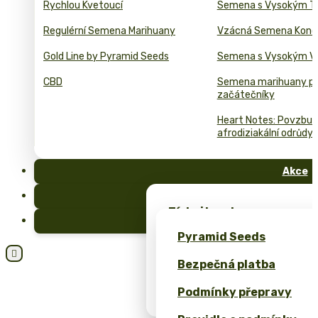
Rychlou Kvetoucí
Semena s Vysokým T
Regulérní Semena Marihuany
Vzácná Semena Kono
Gold Line by Pyramid Seeds
Semena s Vysokým 
CBD
Semena marihuany p
začátečníky
Heart Notes: Povzbuzu
afrodiziakální odrůdy 
Akce
FAQ
Získejte zdarma semena 
Blog
exkluzivní merch – pouze
Pyramid Seeds
Získejte 10% slevu za svo

Bezpečná platba
Kalkulačka cen pro bulk 
Podmínky přepravy
(ROI)