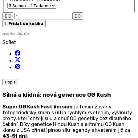





Přidat do košíku
favorite_border
Sdílet
Popis
Silná a klidná: nová generace OG Kush
Super OG Kush Fast Version
je feminizovaný
fotoperiodický kmen s ultra rychlým kvetením, vyvinutý
pro ty, kteří chtějí sílu a chuť OG genetiky bez dlouhého
čekání. Díky genetice Hindu Kush a elitnímu OG Kush
klonu z USA přináší plnou sílu legendy s kvetením již za
43–51 dní
.