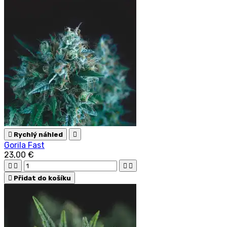

Rychlý náhled

Gorila Fast
23,00 €





Přidat do košíku