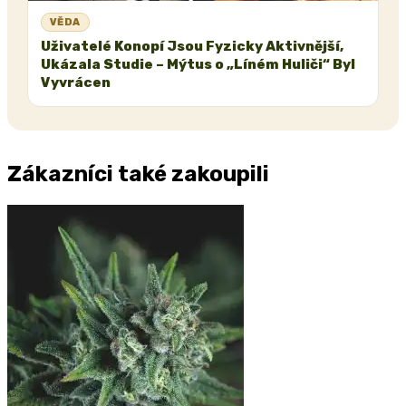
VĚDA
Uživatelé Konopí Jsou Fyzicky Aktivnější,
Ukázala Studie – Mýtus o „Líném Huliči“ Byl
Vyvrácen
Zákazníci také zakoupili