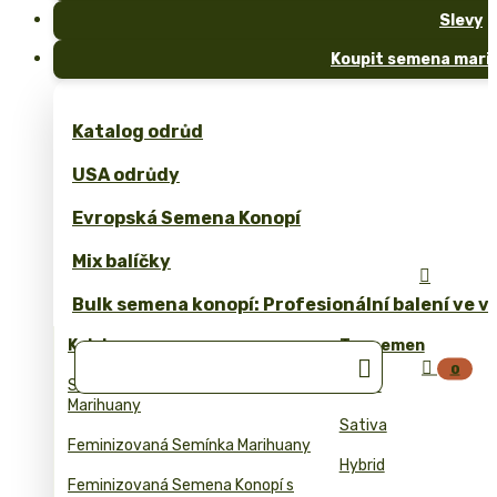
Slevy
Koupit semena marih
Katalog odrůd
USA odrůdy
Evropská Semena Konopí
Mix balíčky

Bulk semena konopí: Profesionální balení ve 
Kolekce
Typ semen


0
Samonakvetaci Semena
Indica
Marihuany
Sativa
Feminizovaná Semínka Marihuany
Hybrid
Feminizovaná Semena Konopí s