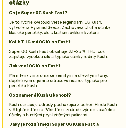
otázky
Co je Super OG Kush Fast?
Je to rychle kvetoucí verze legendární OG Kush,
vytvořená Pyramid Seeds. Zachovává chuť a účinky
klasické genetiky, ale s kratším cyklem kvetení.
Kolik THC má OG Kush Fast?
Super OG Kush Fast obsahuje 23–25 % THC, což
zajišťuje vysokou sílu a typické účinky rodiny Kush.
Jak voní OG Kush Fast?
Má intenzivní aroma se zemitými a dřevitými tóny,
doplněnými o jemné citrusové nuance typické pro
genetiku Kush.
Co znamená Kush u konopí?
Kush označuje odrůdy pocházející z pohoří Hindu Kush
v Afghánistánu a Pákistánu, známé svými relaxačními
účinky a hustými pryskyřičnými palicemi.
Jaký je rozdíl mezi Super OG Kush Fast a