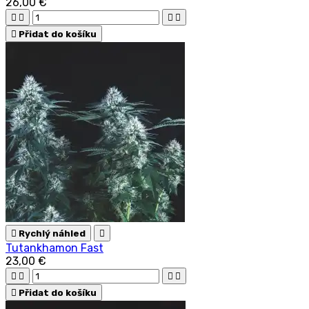
26,00 €





Přidat do košíku

Rychlý náhled

Tutankhamon Fast
23,00 €





Přidat do košíku