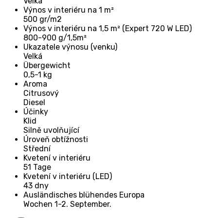
Velká
Výnos v interiéru na 1 m²
500 gr/m2
Výnos v interiéru na 1,5 m² (Expert 720 W LED)
800-900 g/1,5m²
Ukazatele výnosu (venku)
Velká
Übergewicht
0,5-1 kg
Aroma
Citrusový
Diesel
Účinky
Klid
Silně uvolňující
Úroveň obtížnosti
Střední
Kvetení v interiéru
51 Tage
Kvetení v interiéru (LED)
43 dny
Ausländisches blühendes Europa
Wochen 1-2. September.