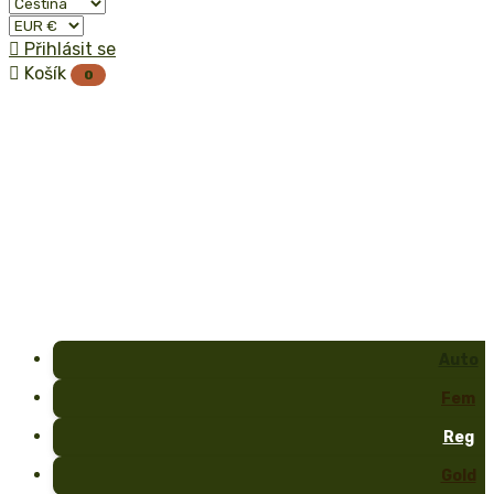

Přihlásit se

Košík
0
Auto
Fem
Reg
Gold