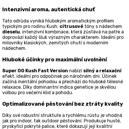
Intenzivní aroma, autentická chuť
Tato odrůda vyniká hlubokým aromatickým profilem
typickým pro rodinu Kush:
citrusové
tóny s nádechem
dieselu
, intenzivní kombinace, která zůstává na patře a
doprovází každý šluk výrazným charakterem. Ideální pro
milovníky klasických, zemitých chutí s moderním
nádechem.
Hluboké účinky pro maximální uvolnění
Super OG Kush Fast Version
nabízí
silný a relaxační
efekt, ideální pro odpočinek po náročném dni. Účinek
začíná mentální pohodou a přechází do hluboké tělesné
relaxace. Díky dominantní indica genetice je skvělou
volbou pro večerní klid a pohodu.
Optimalizované pěstování bez ztráty kvality
Díky své robustní struktuře a rychlému růstu je vhodná
jak pro indoor, tak outdoor pěstování. Produkuje husté,
pryskyřicí pokryté palice, které dokazují její kvalitní