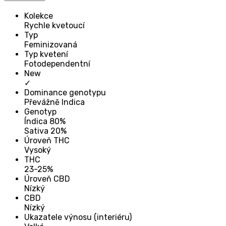
Kolekce
Rychle kvetoucí
Typ
Feminizovaná
Typ kvetení
Fotodependentní
New
✓
Dominance genotypu
Převážně Indica
Genotyp
Índica 80%
Sativa 20%
Úroveň THC
Vysoký
THC
23-25%
Úroveň CBD
Nízký
CBD
Nízký
Ukazatele výnosu (interiéru)