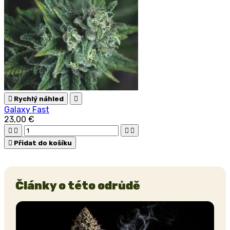

Rychlý náhled

Galaxy Fast
23,00 €





Přidat do košíku
Články o této odrůdě