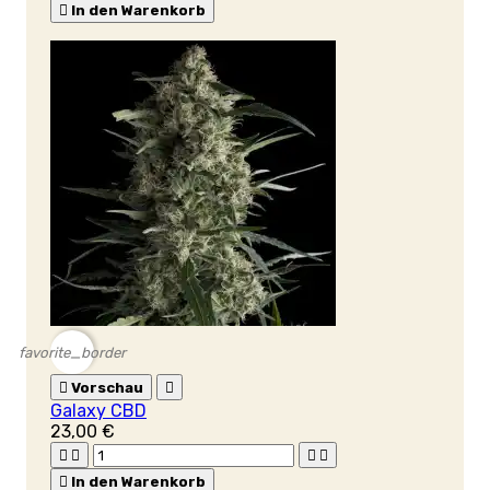

In den Warenkorb
favorite_border

Vorschau

Galaxy CBD
23,00 €





In den Warenkorb