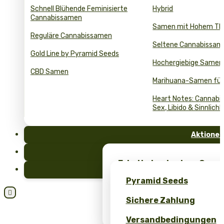
Schnell Blühende Feminisierte
Hybrid
Cannabissamen
Samen mit Hohem T
Reguläre Cannabissamen
Seltene Cannabissam
Gold Line by Pyramid Seeds
Hochergiebige Samen
CBD Samen
Marihuana-Samen für
Heart Notes: Cannabis
Sex, Libido & Sinnlichk
Aktionen
FAQ
Erhalte kostenlose Cann
Blog
einzigartiges Merch – nu
Pyramid Seeds
Seeds!

Sichere Zahlung
Erhalten Sie 10 % Rabatt 
Bewertung!
Versandbedingungen