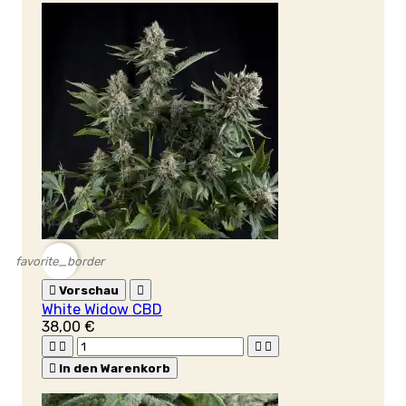
favorite_border

Vorschau

White Widow CBD
38,00 €





In den Warenkorb