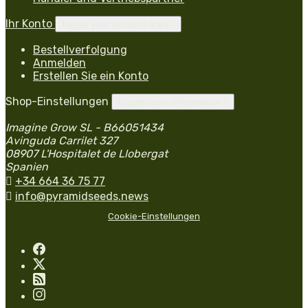
Ihr Konto
Toggle your account links

Bestellverfolgung
Anmelden
Erstellen Sie ein Konto
Shop-Einstellungen
Toggle store information

Imagine Grow SL - B66051434
Avinguda Carrilet 327
08907 L'Hospitalet de Llobergat
Spanien

+34 664 36 75 77

info@pyramidseeds.news
Cookie-Einstellungen