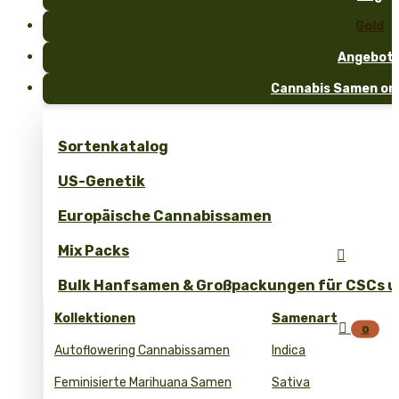
Gold
Angebot
Cannabis Samen onl
Sortenkatalog
US-Genetik
Europäische Cannabissamen
Mix Packs

Bulk Hanfsamen & Großpackungen für CSCs un
Kollektionen
Samenart

0
Autoflowering Cannabissamen
Indica
Feminisierte Marihuana Samen
Sativa