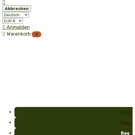

Abbrechen

Anmelden

Warenkorb
0
Auto
Fem
Reg