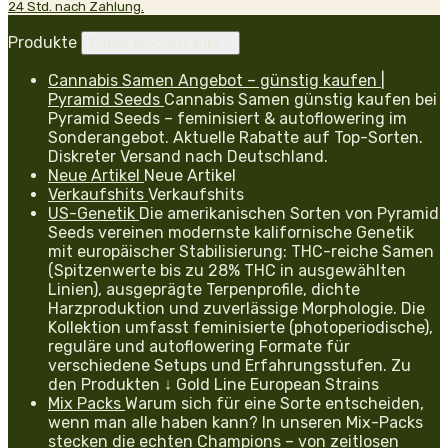
24 Std. nach Zahlung.
Produkte
Toggle produkte links

Cannabis Samen Angebot – günstig kaufen |
Pyramid Seeds
Cannabis Samen günstig kaufen bei
Pyramid Seeds – feminisiert & autoflowering im
Sonderangebot. Aktuelle Rabatte auf Top-Sorten.
Diskreter Versand nach Deutschland.
Neue Artikel
Neue Artikel
Verkaufshits
Verkaufshits
US-Genetik
Die amerikanischen Sorten von Pyramid
Seeds vereinen modernste kalifornische Genetik
mit europäischer Stabilisierung: THC-reiche Samen
(Spitzenwerte bis zu 28% THC in ausgewählten
Linien), ausgeprägte Terpenprofile, dichte
Harzproduktion und zuverlässige Morphologie. Die
Kollektion umfasst feminisierte (photoperiodische),
reguläre und autoflowering Formate für
verschiedene Setups und Erfahrungsstufen. Zu
den Produkten ↓ Gold Line European Strains
Mix Packs
Warum sich für eine Sorte entscheiden,
wenn man alle haben kann? In unseren Mix-Packs
stecken die echten Champions – von zeitlosen