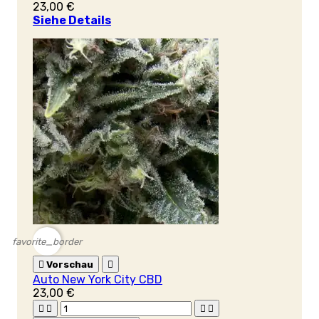
23,00 €
Siehe Details
favorite_border

Vorschau

Auto New York City CBD
23,00 €



