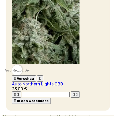
favorite_border

Vorschau

Auto Northern Lights CBD
23,00 €





In den Warenkorb