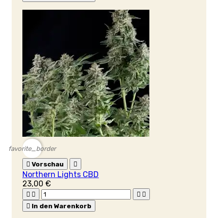
favorite_border

Vorschau

Northern Lights CBD
23,00 €





In den Warenkorb