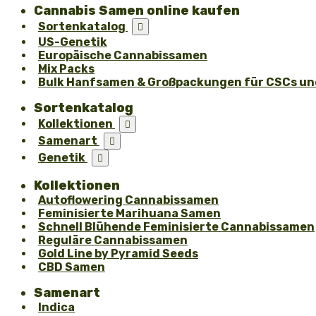
Cannabis Samen online kaufen
Sortenkatalog

US-Genetik
Europäische Cannabissamen
Mix Packs
Bulk Hanfsamen & Großpackungen für CSCs und
Sortenkatalog
Kollektionen

Samenart

Genetik

Kollektionen
Autoflowering Cannabissamen
Feminisierte Marihuana Samen
Schnell Blühende Feminisierte Cannabissamen
Reguläre Cannabissamen
Gold Line by Pyramid Seeds
CBD Samen
Samenart
Indica