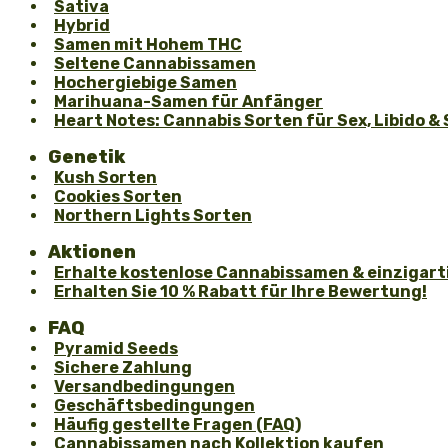
Sativa
Hybrid
Samen mit Hohem THC
Seltene Cannabissamen
Hochergiebige Samen
Marihuana-Samen für Anfänger
Heart Notes: Cannabis Sorten für Sex, Libido & 
Genetik
Kush Sorten
Cookies Sorten
Northern Lights Sorten
Aktionen
Erhalte kostenlose Cannabissamen & einzigarti
Erhalten Sie 10 % Rabatt für Ihre Bewertung!
FAQ
Pyramid Seeds
Sichere Zahlung
Versandbedingungen
Geschäftsbedingungen
Häufig gestellte Fragen (FAQ)
Cannabissamen nach Kollektion kaufen