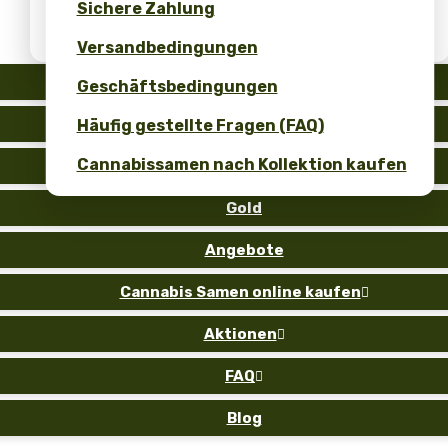
Sichere Zahlung
Erhalten Sie 10 % Rabatt für Ihre
Bewertung!
Versandbedingungen
Auto
Geschäftsbedingungen
Fem
Häufig gestellte Fragen (FAQ)
Cannabissamen nach Kollektion kaufen
Reg
Gold
Angebote
Cannabis Samen online kaufen

Aktionen

FAQ

Blog