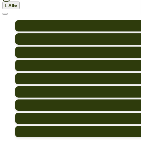

Alle