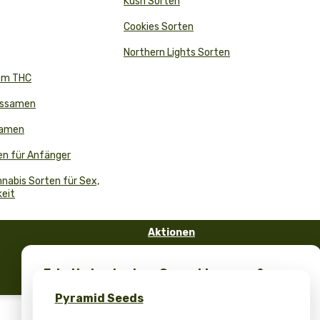
Kush Sorten
Cookies Sorten
Northern Lights Sorten
em THC
issamen
Samen
n für Anfänger
nabis Sorten für Sex,
keit
Aktionen
FAQ
Erhalte kostenlose Cannabissamen &
Blog
einzigartiges Merch – nur bei Pyramid
Pyramid Seeds
Seeds!