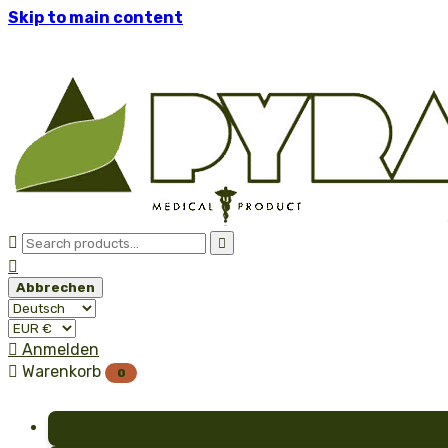
Skip to main content



Abbrechen

Anmelden

Warenkorb
0