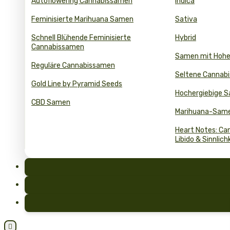
Autoflowering Cannabissamen
Indica
Feminisierte Marihuana Samen
Sativa
Schnell Blühende Feminisierte
Hybrid
Cannabissamen
Samen mit Hoh
Reguläre Cannabissamen
Seltene Cannab
Gold Line by Pyramid Seeds
Hochergiebige 
CBD Samen
Marihuana-Same
Heart Notes: Can
Libido & Sinnlich
