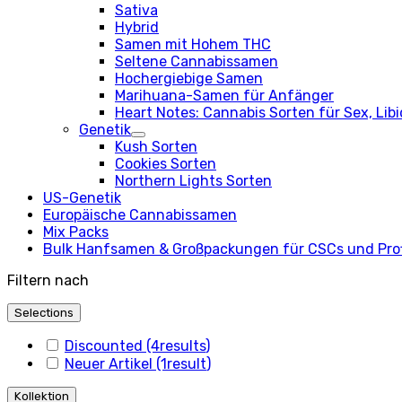
Sativa
Hybrid
Samen mit Hohem THC
Seltene Cannabissamen
Hochergiebige Samen
Marihuana-Samen für Anfänger
Heart Notes: Cannabis Sorten für Sex, Libi
Genetik
Kush Sorten
Cookies Sorten
Northern Lights Sorten
US-Genetik
Europäische Cannabissamen
Mix Packs
Bulk Hanfsamen & Großpackungen für CSCs und Prof
Filtern nach
Selections
Discounted
(4
results
)
Neuer Artikel
(1
result
)
Kollektion