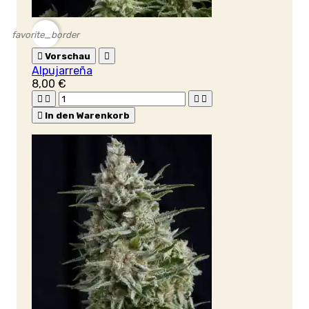
favorite_border

Vorschau

Alpujarreña
8,00 €





In den Warenkorb