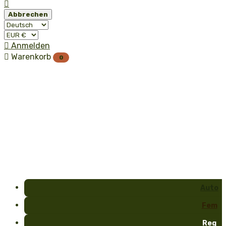

Abbrechen

Anmelden

Warenkorb
0
Auto
Fem
Reg