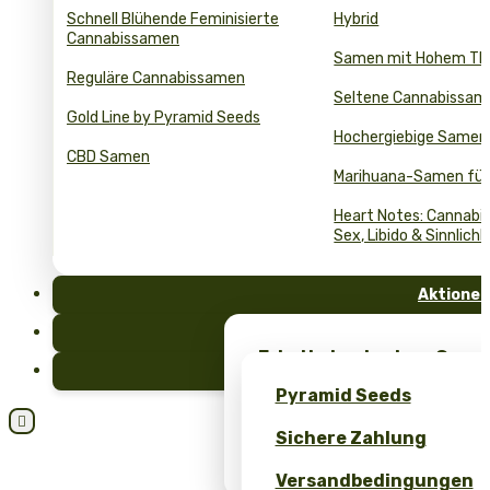
Schnell Blühende Feminisierte
Hybrid
Cannabissamen
Samen mit Hohem T
Reguläre Cannabissamen
Seltene Cannabissam
Gold Line by Pyramid Seeds
Hochergiebige Samen
CBD Samen
Marihuana-Samen für
Heart Notes: Cannabis
Sex, Libido & Sinnlichk
Aktionen
FAQ
Erhalte kostenlose Cann
Blog
einzigartiges Merch – nu
Pyramid Seeds
Seeds!

Sichere Zahlung
Erhalten Sie 10 % Rabatt 
Bewertung!
Versandbedingungen