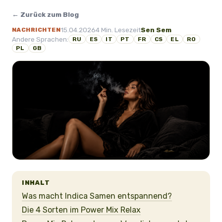
← Zurück zum Blog
15.04.2026
4 Min. Lesezeit
Sen Sem
NACHRICHTEN
Andere Sprachen:
RU
ES
IT
PT
FR
CS
EL
RO
PL
GB
INHALT
Was macht Indica Samen entspannend?
Die 4 Sorten im Power Mix Relax