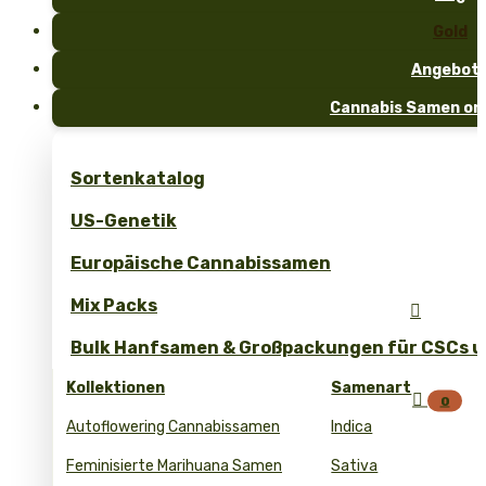
Gold
Angebot
Cannabis Samen onl
Sortenkatalog
US-Genetik
Europäische Cannabissamen
Mix Packs

Bulk Hanfsamen & Großpackungen für CSCs un
Kollektionen
Samenart

0
Autoflowering Cannabissamen
Indica
Feminisierte Marihuana Samen
Sativa