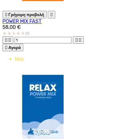

Γρήγορη προβολή

POWER MIX FAST
58,00 €
(1)





Αγορά
Νέο