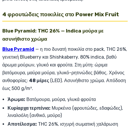
4 φρουτώδεις ποικιλίες στο Power Mix Fruit
Blue Pyramid: THC 26% — Indica μούρα με
ασυνήθιστο χρώμα
Blue Pyramid
— η πιο δυνατή ποικιλία στο pack, THC 26%,
γενετική Blueberry και Shishkaberry. 80% indica, βαθύ
άρωμα μούρων, γλυκό και φρούτα. Στη μύτη: ώριμα
βατόμουρα, μαύρα μούρα, γλυκό-ρητινώδες βάθος. Χρόνος
ανθοφορίας:
48 μέρες
(LED). Ασυνήθιστο χρώμα. Απόδοση
έως 500 g/m².
Άρωμα:
Βατόμουρα, μούρα, γλυκά φρούτα
Κυρίαρχα τερπένια:
Μυρκένιο (φρουτώδες, εδαφώδες),
λιναλοόλη (ανθικό, μούρο)
Αποτέλεσμα:
THC 26%, ισχυρή σωματική χαλάρωση