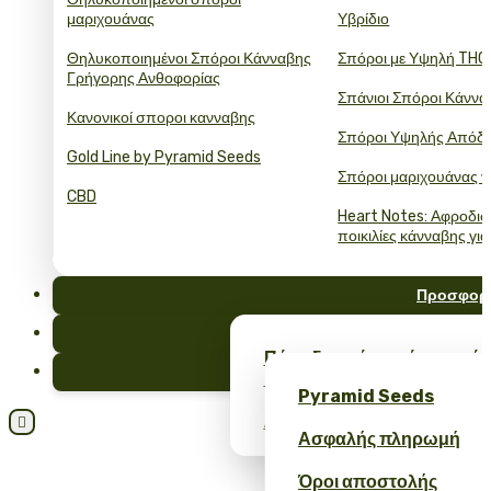
μαριχουάνας
Υβρίδιο
Θηλυκοποιημένοι Σπόροι Κάνναβης
Σπόροι με Υψηλή THC
Γρήγορης Ανθοφορίας
Σπάνιοι Σπόροι Κάννα
Κανονικοί σποροι κανναβης
Σπόροι Υψηλής Απόδ
Gold Line by Pyramid Seeds
Σπόροι μαριχουάνας γ
CBD
Heart Notes: Αφροδισ
ποικιλίες κάνναβης για
Προσφορ
FAQ
Πάρε δωρεάν σπόρους κάν
Ιστολόγι
merch – μόνο στο Pyrami
Pyramid Seeds
Λάβετε έκπτωση 10% για την

Ασφαλής πληρωμή
Όροι αποστολής