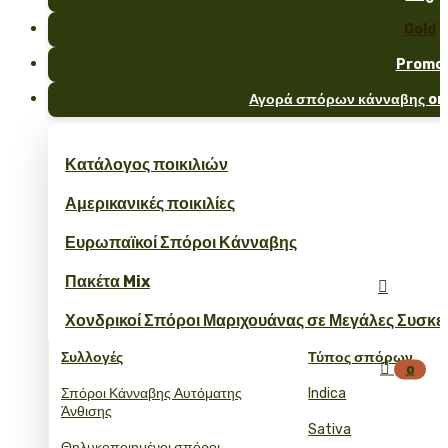
Gold
Promo
Αγορά σπόρων κάνναβης onl
Κατάλογος ποικιλιών
Αμερικανικές ποικιλίες
Ευρωπαϊκοί Σπόροι Κάνναβης
Πακέτα Mix

Χονδρικοί Σπόροι Μαριχουάνας σε Μεγάλες Συσκε
Συλλογές
Τύπος σπόρων

0
Σπόροι Κάνναβης Αυτόματης
Indica
Άνθισης
Sativa
Θηλυκοποιημένοι σπόροι