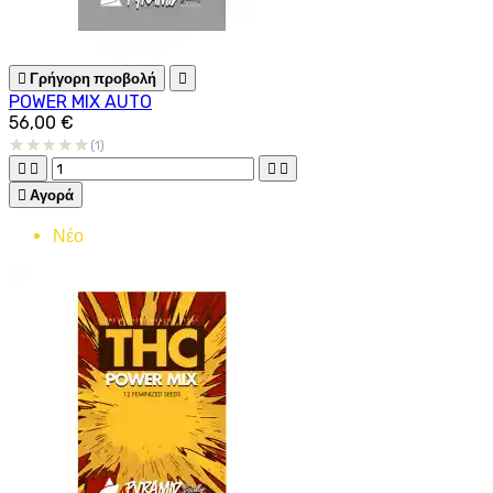

Γρήγορη προβολή

POWER MIX AUTO
56,00 €
(1)





Αγορά
Νέο