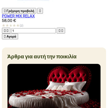

Γρήγορη προβολή

POWER MIX RELAX
58,00 €
(2)





Αγορά
Άρθρα για αυτή την ποικιλία