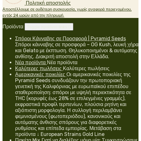
Πολιτική αποστολής
Αποστέλλουμε σε ουδέτερη συσκευασία, χωρίς αναφορά περιεχομένου,
εντός 24 ωρών από την πληρωμή.
Προϊόντα
Toggle προϊόντα links

Σπόροι Κάνναβης σε Προσφορά | Pyramid Seeds
Σπόροι κάνναβης σε προσφορά – OG Kush, λευκή χήρα
και Gelato με έκπτωση. Θηλυκοποιημένοι & αυτόματης
ανθίσης. Διακριτή αποστολή στην Ελλάδα.
Νέα προϊόντα
Νέα προϊόντα
Καλύτερες πωλήσεις
Καλύτερες πωλήσεις
Αμερικανικές ποικιλίες
Οι αμερικανικές ποικιλίες της
Pyramid Seeds συνδυάζουν την πρωτοποριακή
γενετική της Καλιφόρνιας με ευρωπαϊκού επιπέδου
σταθεροποίηση: σπόροι με υψηλή περιεκτικότητα σε
THC (κορυφές έως 28% σε επιλεγμένες γραμμές),
εκφραστικά προφίλ τερπενίων, πλούσια ρητίνη και
αξιόπιστη μορφολογία. Η συλλογή περιλαμβάνει
φεμινισμένους (φωτοπεριόδου), κανονικούς και
αυτόματης άνθισης σπόρους για διαφορετικές
ρυθμίσεις και επίπεδα εμπειρίας. Μετάβαση στα
προϊόντα ↓ European Strains Gold Line
Πακέτα Mix
Γιατί να διαλέξεις μόνο μία; Συγκεντρώσαμε