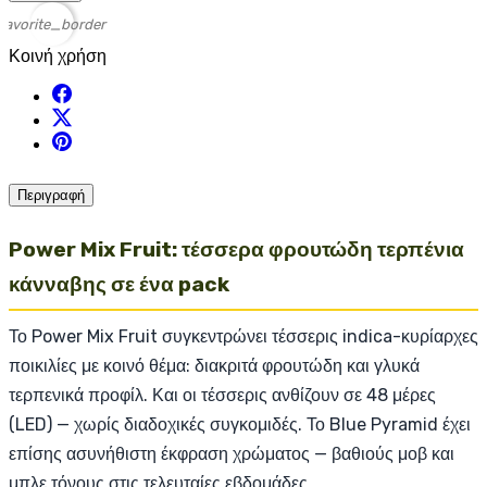
favorite_border
Κοινή χρήση
Περιγραφή
Power Mix Fruit: τέσσερα φρουτώδη τερπένια
κάνναβης σε ένα pack
Το Power Mix Fruit συγκεντρώνει τέσσερις indica-κυρίαρχες
ποικιλίες με κοινό θέμα: διακριτά φρουτώδη και γλυκά
τερπενικά προφίλ. Και οι τέσσερις ανθίζουν σε 48 μέρες
(LED) — χωρίς διαδοχικές συγκομιδές. Το Blue Pyramid έχει
επίσης ασυνήθιστη έκφραση χρώματος — βαθιούς μοβ και
μπλε τόνους στις τελευταίες εβδομάδες.