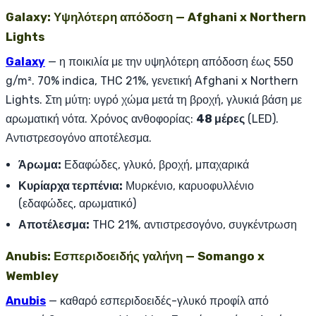
Galaxy: Υψηλότερη απόδοση — Afghani x Northern
Lights
Galaxy
— η ποικιλία με την υψηλότερη απόδοση έως 550
g/m². 70% indica, THC 21%, γενετική Afghani x Northern
Lights. Στη μύτη: υγρό χώμα μετά τη βροχή, γλυκιά βάση με
αρωματική νότα. Χρόνος ανθοφορίας:
48 μέρες
(LED).
Αντιστρεσογόνο αποτέλεσμα.
Άρωμα:
Εδαφώδες, γλυκό, βροχή, μπαχαρικά
Κυρίαρχα τερπένια:
Μυρκένιο, καρυοφυλλένιο
(εδαφώδες, αρωματικό)
Αποτέλεσμα:
THC 21%, αντιστρεσογόνο, συγκέντρωση
Anubis: Εσπεριδοειδής γαλήνη — Somango x
Wembley
Anubis
— καθαρό εσπεριδοειδές-γλυκό προφίλ από