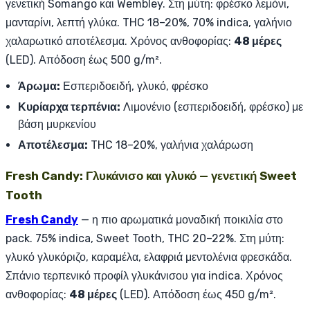
γενετική Somango και Wembley. Στη μύτη: φρέσκο λεμόνι,
μανταρίνι, λεπτή γλύκα. THC 18–20%, 70% indica, γαλήνιο
χαλαρωτικό αποτέλεσμα. Χρόνος ανθοφορίας:
48 μέρες
(LED). Απόδοση έως 500 g/m².
Άρωμα:
Εσπεριδοειδή, γλυκό, φρέσκο
Κυρίαρχα τερπένια:
Λιμονένιο (εσπεριδοειδή, φρέσκο) με
βάση μυρκενίου
Αποτέλεσμα:
THC 18–20%, γαλήνια χαλάρωση
Fresh Candy: Γλυκάνισο και γλυκό — γενετική Sweet
Tooth
Fresh Candy
— η πιο αρωματικά μοναδική ποικιλία στο
pack. 75% indica, Sweet Tooth, THC 20–22%. Στη μύτη:
γλυκό γλυκόριζο, καραμέλα, ελαφριά μεντολένια φρεσκάδα.
Σπάνιο τερπενικό προφίλ γλυκάνισου για indica. Χρόνος
ανθοφορίας:
48 μέρες
(LED). Απόδοση έως 450 g/m².