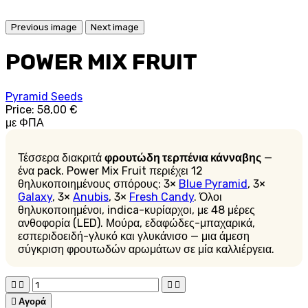
Previous image
Next image
POWER MIX FRUIT
Pyramid Seeds
Price:
58,00 €
με ΦΠΑ
Τέσσερα διακριτά
φρουτώδη τερπένια κάνναβης
—
ένα pack. Power Mix Fruit περιέχει 12
θηλυκοποιημένους σπόρους: 3×
Blue Pyramid
, 3×
Galaxy
, 3×
Anubis
, 3×
Fresh Candy
. Όλοι
θηλυκοποιημένοι, indica-κυρίαρχοι, με 48 μέρες
ανθοφορία (LED). Μούρα, εδαφώδες-μπαχαρικά,
εσπεριδοειδή-γλυκό και γλυκάνισο — μια άμεση
σύγκριση φρουτωδών αρωμάτων σε μία καλλιέργεια.





Αγορά