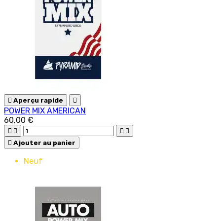

Aperçu rapide

POWER MIX AMERICAN
60,00 €





Ajouter au panier
Neuf