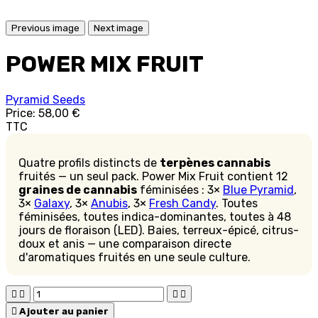
Previous image
Next image
POWER MIX FRUIT
Pyramid Seeds
Price:
58,00 €
TTC
Quatre profils distincts de
terpènes cannabis
fruités — un seul pack. Power Mix Fruit contient 12
graines de cannabis
féminisées : 3×
Blue Pyramid
,
3×
Galaxy
, 3×
Anubis
, 3×
Fresh Candy
. Toutes
féminisées, toutes indica-dominantes, toutes à 48
jours de floraison (LED). Baies, terreux-épicé, citrus-
doux et anis — une comparaison directe
d'aromatiques fruités en une seule culture.





Ajouter au panier