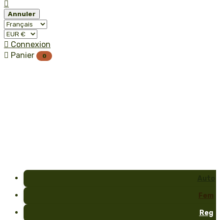

Annuler

Connexion

Panier
0
Auto
Fem
Reg