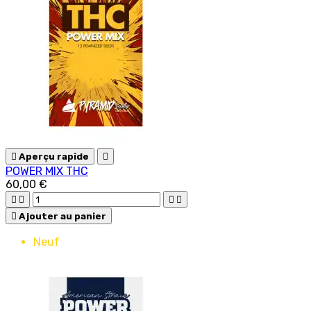

Aperçu rapide

POWER MIX THC
60,00 €





Ajouter au panier
Neuf