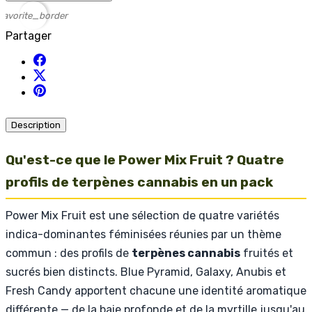
favorite_border
Partager
Description
Qu'est-ce que le Power Mix Fruit ? Quatre
profils de terpènes cannabis en un pack
Power Mix Fruit est une sélection de quatre variétés
indica-dominantes féminisées réunies par un thème
commun : des profils de
terpènes cannabis
fruités et
sucrés bien distincts. Blue Pyramid, Galaxy, Anubis et
Fresh Candy apportent chacune une identité aromatique
différente — de la baie profonde et de la myrtille jusqu'au