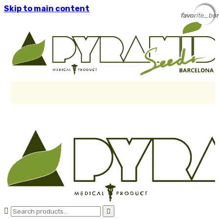
Skip to main content
favorite_bor
favorite_bor
favorite_bor
favorite_bor

