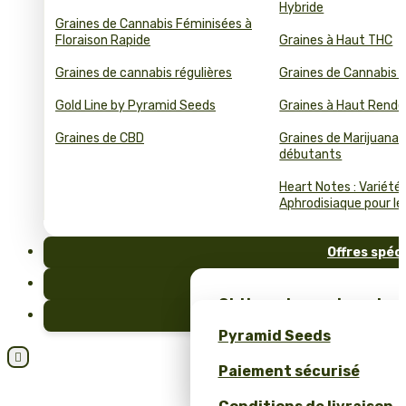
Hybride
Graines de Cannabis Féminisées à
Floraison Rapide
Graines à Haut THC
Graines de cannabis régulières
Graines de Cannabis 
Gold Line by Pyramid Seeds
Graines à Haut Rend
Graines de CBD
Graines de Marijuana 
débutants
Heart Notes : Variété
Aphrodisiaque pour le 
Offres spéc
FAQ
Obtiens des graines de c
Blog
et un merch unique – se
Pyramid Seeds
Pyramid Seeds !

Paiement sécurisé
Obtenez 10 % de réductio