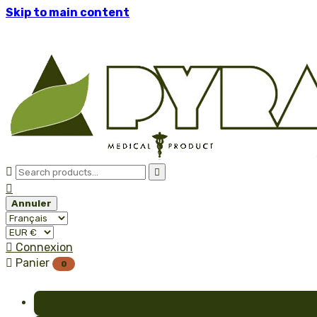
Skip to main content



Annuler

Connexion

Panier
0