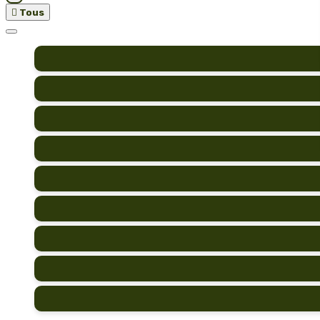

Tous