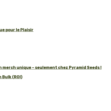
e pour le Plaisir
un merch unique – seulement chez Pyramid Seeds !
 Bulk (ROI)