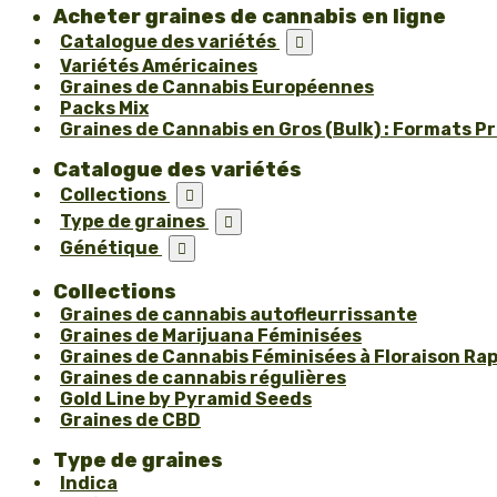
Acheter graines de cannabis en ligne
Catalogue des variétés

Variétés Américaines
Graines de Cannabis Européennes
Packs Mix
Graines de Cannabis en Gros (Bulk) : Formats P
Catalogue des variétés
Collections

Type de graines

Génétique

Collections
Graines de cannabis autofleurrissante
Graines de Marijuana Féminisées
Graines de Cannabis Féminisées à Floraison Ra
Graines de cannabis régulières
Gold Line by Pyramid Seeds
Graines de CBD
Type de graines
Indica