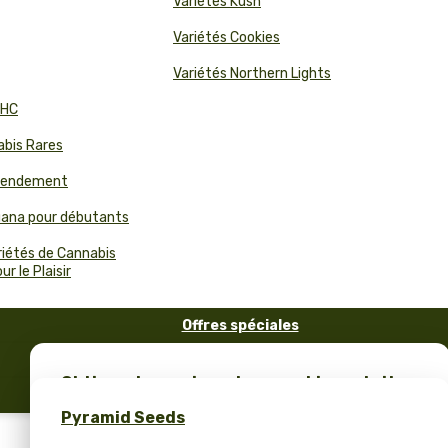
Variétés Kush
Variétés Cookies
Variétés Northern Lights
THC
abis Rares
 Rendement
juana pour débutants
riétés de Cannabis
r le Plaisir
Offres spéciales
FAQ
Obtiens des graines de cannabis gratuites
Blog
et un merch unique – seulement chez
Pyramid Seeds
Pyramid Seeds !