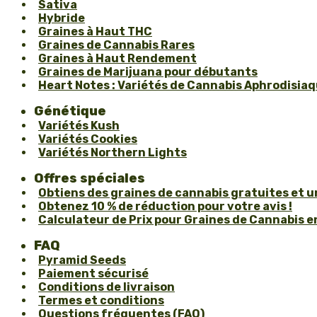
Sativa
Hybride
Graines à Haut THC
Graines de Cannabis Rares
Graines à Haut Rendement
Graines de Marijuana pour débutants
Heart Notes : Variétés de Cannabis Aphrodisiaqu
Génétique
Variétés Kush
Variétés Cookies
Variétés Northern Lights
Offres spéciales
Obtiens des graines de cannabis gratuites et 
Obtenez 10 % de réduction pour votre avis !
Calculateur de Prix pour Graines de Cannabis en
FAQ
Pyramid Seeds
Paiement sécurisé
Conditions de livraison
Termes et conditions
Questions fréquentes (FAQ)