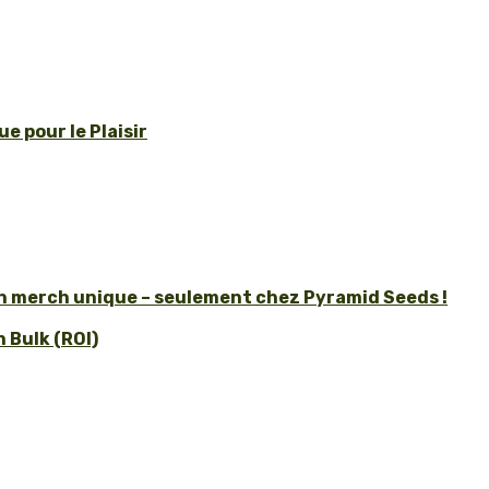
e pour le Plaisir
un merch unique – seulement chez Pyramid Seeds !
 Bulk (ROI)