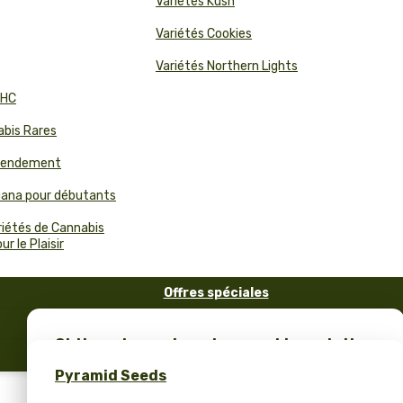
Variétés Kush
Variétés Cookies
Variétés Northern Lights
THC
abis Rares
 Rendement
juana pour débutants
riétés de Cannabis
r le Plaisir
Offres spéciales
FAQ
Obtiens des graines de cannabis gratuites
Blog
et un merch unique – seulement chez
Pyramid Seeds
Pyramid Seeds !