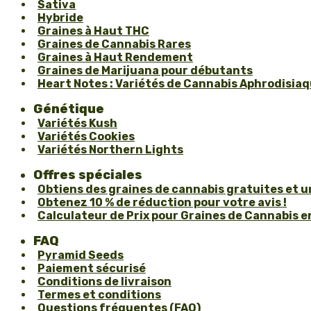
Sativa
Hybride
Graines à Haut THC
Graines de Cannabis Rares
Graines à Haut Rendement
Graines de Marijuana pour débutants
Heart Notes : Variétés de Cannabis Aphrodisiaqu
Génétique
Variétés Kush
Variétés Cookies
Variétés Northern Lights
Offres spéciales
Obtiens des graines de cannabis gratuites et 
Obtenez 10 % de réduction pour votre avis !
Calculateur de Prix pour Graines de Cannabis en
FAQ
Pyramid Seeds
Paiement sécurisé
Conditions de livraison
Termes et conditions
Questions fréquentes (FAQ)