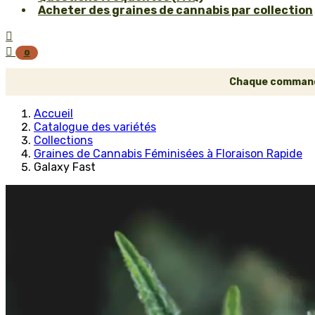
Acheter des graines de cannabis par collection


0
Chaque commande 
Accueil
Catalogue des variétés
Collections
Graines de Cannabis Féminisées à Floraison Rapide
Galaxy Fast