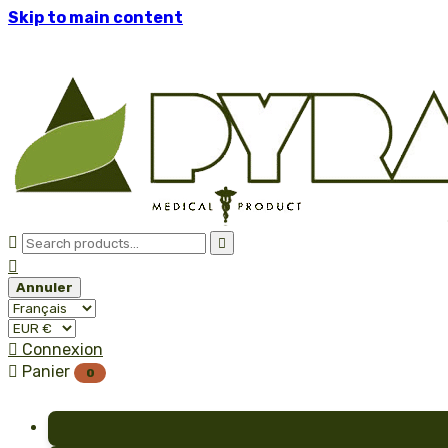
Skip to main content



Annuler

Connexion

Panier
0