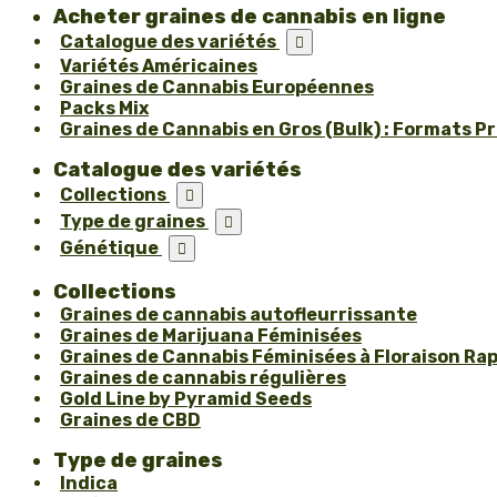
Acheter graines de cannabis en ligne
Catalogue des variétés

Variétés Américaines
Graines de Cannabis Européennes
Packs Mix
Graines de Cannabis en Gros (Bulk) : Formats P
Catalogue des variétés
Collections

Type de graines

Génétique

Collections
Graines de cannabis autofleurrissante
Graines de Marijuana Féminisées
Graines de Cannabis Féminisées à Floraison Ra
Graines de cannabis régulières
Gold Line by Pyramid Seeds
Graines de CBD
Type de graines
Indica