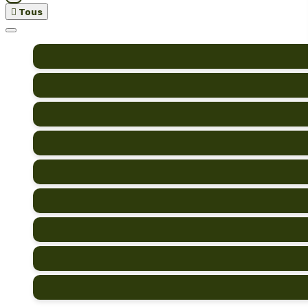

Tous