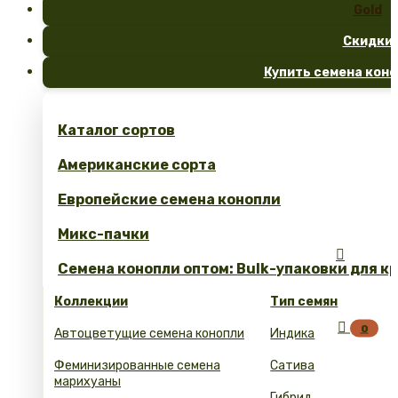
Gold
Скидки
Купить семена коно
Каталог сортов
Американские сорта
Европейские семена конопли
Микс-пачки

Семена конопли оптом: Bulk-упаковки для к
Коллекции
Тип семян

0
Автоцветущие семена конопли
Индика
Феминизированные семена
Сатива
марихуаны
Гибрид