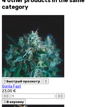
4 other products in the same
category

Быстрый просмотр

Gorila Fast
23,00 €





В корзину