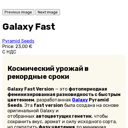
Previous image
Next image
Galaxy Fast
Pyramid Seeds
Price:
23,00 €
С НДС
Космический урожай в
рекордные сроки
Galaxy Fast Version
— это
фотопериодная
феминизированная разновидность с быстрым
цветением
, разработанная
Galaxy
Pyramid
Seeds
. Эта
fast version
была создана на основе
оригинальной Galaxy и
отобранных
автоцветущих генетик
, чтобы
сохранить вкус, аромат и силу исходного сорта,
но сократить
фазу цветения
до минимума.