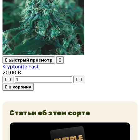

Быстрый просмотр

Kryptonite Fast
20,00 €





В корзину
Статьи об этом сорте