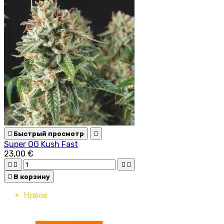

Быстрый просмотр

Super OG Kush Fast
23,00 €





В корзину
Новое