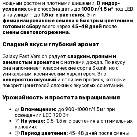
мощным ростом и плотными шишками. В
индор-
условиях
она способна дать до
1000 г/1,5 м²
под LED,
а на улице — до
1,5 кг с растения
. Эти
феминизированные семена с быстрым цветением
готовы к сбору
всего через
45–48 дней
после
смены светового режима
.
Сладкий вкус и глубокий аромат
Galaxy Fast Version радует
сладким, пряным и
землистым ароматом
с нотками дождя. По вкусу
она напоминает классические сорта Skunk, но с
уникальным, космическим характером. Это
невероятно вкусный
и стойкий профиль, который
покорит ценителей сложных вкусовых сочетаний.
Урожайность и простота выращивания
🌿
В помещении:
до 900–1000 г/1,5 м² при
освещении LED 720 Вт
🌞
На улице:
0,5–1,5 кг с растения в оптимальных
условиях
🕒
Период цветения:
45–48 дней после смены