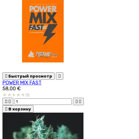

Быстрый просмотр

POWER MIX FAST
58,00 €
(1)





В корзину