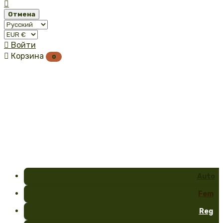

Отмена

Войти

Корзина
0
Auto
Fem
Reg