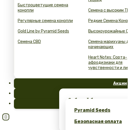
Быстроцветущие семена
конопли
Семена с высоким ТГ
Регулярные семена конопли
Редкие Семена Коно
Gold Line by Pyramid Seeds
Высокоурожайные С
Семена CBD
Семена марихуаны д
начинающих
Heart Notes: Сорта-
афродизиаки для
чувственности и ли
Акции
FAQ
Забирай бесплатные сем
Блог
эксклюзивный мерч – тол
Pyramid Seeds
Seeds!

Безопасная оплата
Получите 10% скидку за 