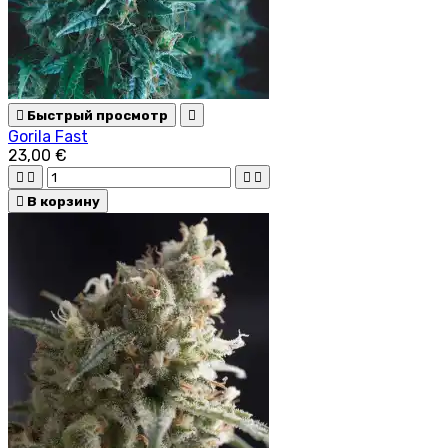

Быстрый просмотр

Gorila Fast
23,00 €





В корзину