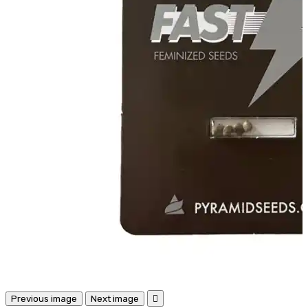
Previous image
Next image
