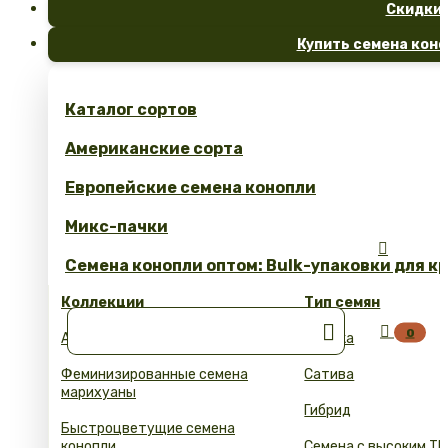
Скидки
Купить семена коно
Каталог сортов
Американские сорта
Европейские семена конопли
Микс-пачки

Семена конопли оптом: Bulk-упаковки для к
Коллекции
Тип семян


0
Автоцветущие семена конопли
Индика
Феминизированные семена
Сатива
марихуаны
Гибрид
Быстроцветущие семена
конопли
Семена с высоким ТГ