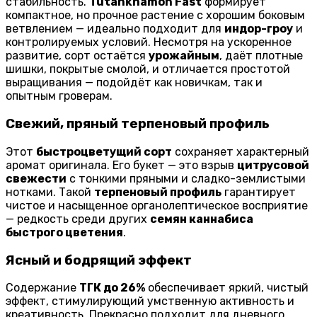
стабильность.
Tutankhamon Fast
формирует
компактное, но прочное растение с хорошим боковым
ветвлением — идеально подходит для
индор-гроу
и
контролируемых условий. Несмотря на ускоренное
развитие, сорт остаётся
урожайным
, даёт плотные
шишки, покрытые смолой, и отличается простотой
выращивания — подойдёт как новичкам, так и
опытным гроверам.
Свежий, пряный терпеновый профиль
Этот
быстроцветущий сорт
сохраняет характерный
аромат оригинала. Его букет — это взрыв
цитрусовой
свежести
с тонкими пряными и сладко-землистыми
нотками. Такой
терпеновый профиль
гарантирует
чистое и насыщенное органолептическое восприятие
— редкость среди других
семян каннабиса
быстрого цветения
.
Ясный и бодрящий эффект
Содержание
ТГК до 26%
обеспечивает яркий, чистый
эффект, стимулирующий умственную активность и
креативность. Прекрасно подходит для дневного