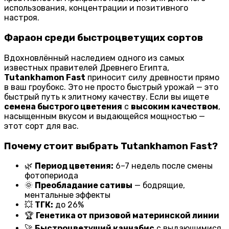
использования, концентрации и позитивного
настроя.
Фараон среди быстроцветущих сортов
Вдохновлённый наследием одного из самых
известных правителей Древнего Египта,
Tutankhamon Fast
приносит силу древности прямо
в ваш гроубокс. Это не просто быстрый урожай — это
быстрый путь к элитному качеству. Если вы ищете
семена быстрого цветения
с
высоким качеством
,
насыщенным вкусом и выдающейся мощностью —
этот сорт для вас.
Почему стоит выбрать Tutankhamon Fast?
🌿
Период цветения:
6–7 недель после смены
фотопериода
🌞
Преобладание сативы
— бодрящие,
ментальные эффекты
💥
ТГК:
до 26%
🏆
Генетика от призовой материнской линии
🚀
Быстроцветущий каннабис
с выдающимися