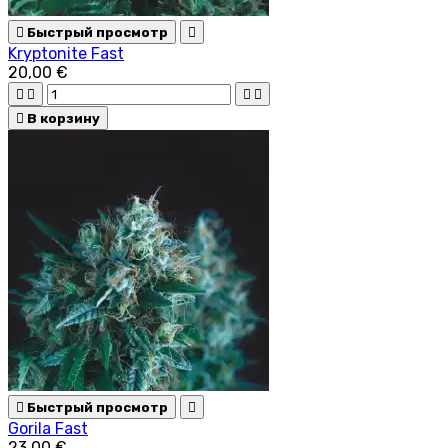

Быстрый просмотр

Kryptonite Fast
20,00 €





В корзину

Быстрый просмотр

Gorila Fast
23,00 €