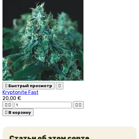

Быстрый просмотр

Kryptonite Fast
20,00 €





В корзину
Статьи об этом сорте