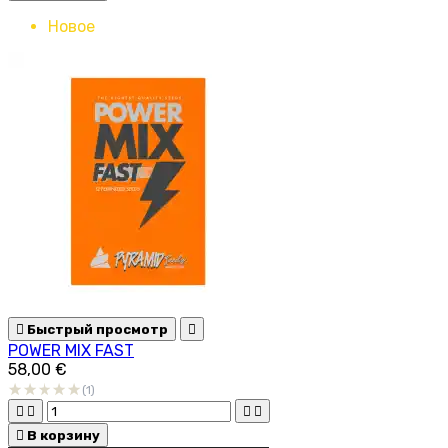
Новое

Быстрый просмотр

POWER MIX FAST
58,00 €
(1)





В корзину