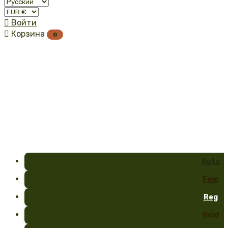

Войти

Корзина
0
Auto
Fem
Reg
Gold