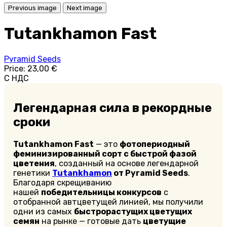
Previous image
Next image
Tutankhamon Fast
Pyramid Seeds
Price:
23,00 €
С НДС
Легендарная сила в рекордные
сроки
Tutankhamon Fast
— это
фотопериодный
феминизированный сорт с быстрой фазой
цветения
, созданный на основе легендарной
генетики
Tutankhamon
от Pyramid Seeds
.
Благодаря скрещиванию
нашей
победительницы конкурсов
с
отобранной автцветущей линией, мы получили
одни из самых
быстрорастущих цветущих
семян
на рынке — готовые дать
цветущие