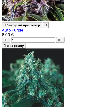

Быстрый просмотр

Auto Purple
8,00 €





В корзину