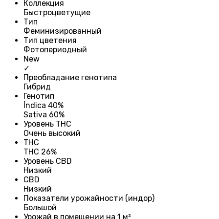
Коллекция
Быстроцветущие
Тип
Феминизированный
Тип цветения
Фотопериодный
New
✓
Преобладание генотипа
Гибрид
Генотип
Índica 40%
Sativa 60%
Уровень THC
Очень высокий
THC
THC 26%
Уровень CBD
Низкий
CBD
Низкий
Показатели урожайности (индор)
Большой
Урожай в помещении на 1 м²