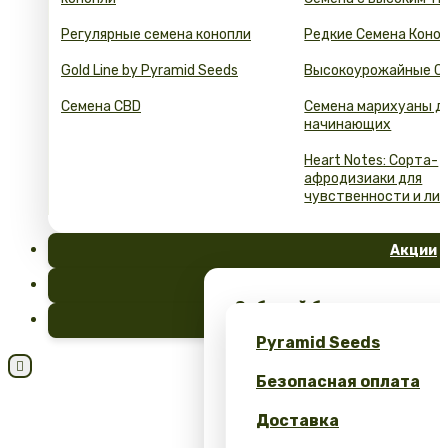
Регулярные семена конопли
Редкие Семена Коно
Gold Line by Pyramid Seeds
Высокоурожайные С
Семена CBD
Семена марихуаны д
начинающих
Heart Notes: Сорта-
афродизиаки для
чувственности и ли
Акции
FAQ
Забирай бесплатные сем
Блог
эксклюзивный мерч – тол
Pyramid Seeds
Seeds!

Безопасная оплата
Получите 10% скидку за 
Доставка
Калькулятор выгоды: се
оптом