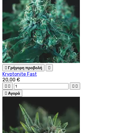

Γρήγορη προβολή

Kryptonite Fast
20,00 €





Αγορά