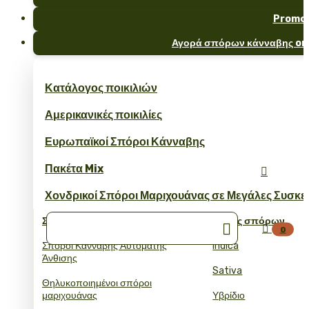
Promo
Αγορά σπόρων κάνναβης onl
Κατάλογος ποικιλιών
Αμερικανικές ποικιλίες
Ευρωπαϊκοί Σπόροι Κάνναβης
Πακέτα Mix

Χονδρικοί Σπόροι Μαριχουάνας σε Μεγάλες Συσκε
Συλλογές
Τύπος σπόρων


0
Σπόροι Κάνναβης Αυτόματης
Indica
Άνθισης
Sativa
Θηλυκοποιημένοι σπόροι
μαριχουάνας
Υβρίδιο