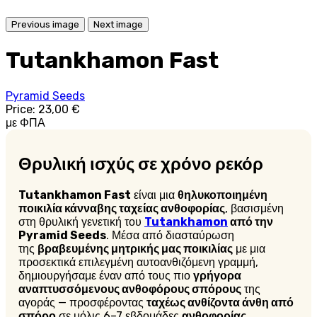
Previous image
Next image
Tutankhamon Fast
Pyramid Seeds
Price:
23,00 €
με ΦΠΑ
Θρυλική ισχύς σε χρόνο ρεκόρ
Tutankhamon Fast
είναι μια
θηλυκοποιημένη
ποικιλία κάνναβης ταχείας ανθοφορίας
, βασισμένη
στη θρυλική γενετική του
Tutankhamon
από την
Pyramid Seeds
. Μέσα από διασταύρωση
της
βραβευμένης μητρικής μας ποικιλίας
με μια
προσεκτικά επιλεγμένη αυτοανθιζόμενη γραμμή,
δημιουργήσαμε έναν από τους πιο
γρήγορα
αναπτυσσόμενους ανθοφόρους σπόρους
της
αγοράς — προσφέροντας
ταχέως ανθίζοντα άνθη από
σπόρο
σε μόλις 6–7 εβδομάδες
ανθοφορίας
.