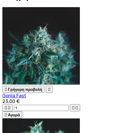

Γρήγορη προβολή

Gorila Fast
23,00 €





Αγορά