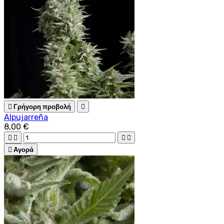

Γρήγορη προβολή

Alpujarreña
8,00 €





Αγορά