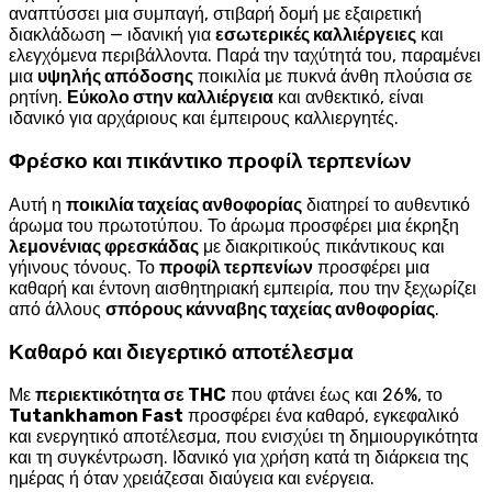
αναπτύσσει μια συμπαγή, στιβαρή δομή με εξαιρετική
διακλάδωση — ιδανική για
εσωτερικές καλλιέργειες
και
ελεγχόμενα περιβάλλοντα. Παρά την ταχύτητά του, παραμένει
μια
υψηλής απόδοσης
ποικιλία με πυκνά άνθη πλούσια σε
ρητίνη.
Εύκολο στην καλλιέργεια
και ανθεκτικό, είναι
ιδανικό για αρχάριους και έμπειρους καλλιεργητές.
Φρέσκο και πικάντικο προφίλ τερπενίων
Αυτή η
ποικιλία ταχείας ανθοφορίας
διατηρεί το αυθεντικό
άρωμα του πρωτοτύπου. Το άρωμα προσφέρει μια έκρηξη
λεμονένιας φρεσκάδας
με διακριτικούς πικάντικους και
γήινους τόνους. Το
προφίλ τερπενίων
προσφέρει μια
καθαρή και έντονη αισθητηριακή εμπειρία, που την ξεχωρίζει
από άλλους
σπόρους κάνναβης ταχείας ανθοφορίας
.
Καθαρό και διεγερτικό αποτέλεσμα
Με
περιεκτικότητα σε THC
που φτάνει έως και 26%, το
Tutankhamon Fast
προσφέρει ένα καθαρό, εγκεφαλικό
και ενεργητικό αποτέλεσμα, που ενισχύει τη δημιουργικότητα
και τη συγκέντρωση. Ιδανικό για χρήση κατά τη διάρκεια της
ημέρας ή όταν χρειάζεσαι διαύγεια και ενέργεια.