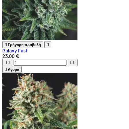

Γρήγορη προβολή

Galaxy Fast
23,00 €





Αγορά