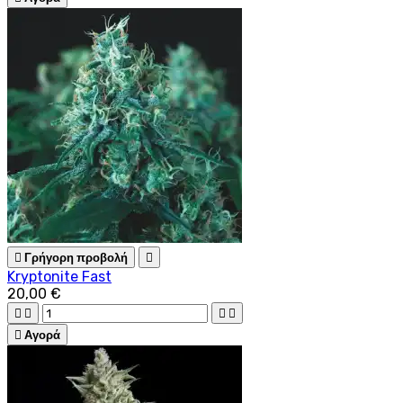

Γρήγορη προβολή

Kryptonite Fast
20,00 €





Αγορά