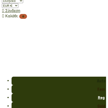

Σύνδεση

Καλάθι:
0
Auto
Fem
Reg
Gold