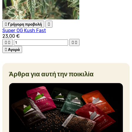

Γρήγορη προβολή

Super OG Kush Fast
23,00 €





Αγορά
Άρθρα για αυτή την ποικιλία