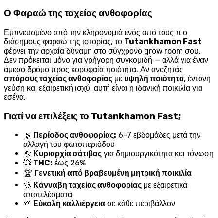
Ο Φαραώ της ταχείας ανθοφορίας
Εμπνευσμένο από την κληρονομιά ενός από τους πιο
διάσημους φαραώ της ιστορίας, το
Tutankhamon Fast
φέρνει την αρχαία δύναμη στο σύγχρονο grow room σου.
Δεν πρόκειται μόνο για γρήγορη συγκομιδή — αλλά για έναν
άμεσο δρόμο προς κορυφαία ποιότητα. Αν αναζητάς
σπόρους ταχείας ανθοφορίας
με
υψηλή ποιότητα
, έντονη
γεύση και εξαιρετική ισχύ, αυτή είναι η ιδανική ποικιλία για
εσένα.
Γιατί να επιλέξεις το Tutankhamon Fast;
🌿
Περίοδος ανθοφορίας:
6–7 εβδομάδες μετά την
αλλαγή του φωτοπεριόδου
🌞
Κυριαρχία σάτιβας
για δημιουργικότητα και τόνωση
💥
THC:
έως 26%
🏆
Γενετική από βραβευμένη μητρική ποικιλία
🚀
Κάνναβη ταχείας ανθοφορίας
με εξαιρετικά
αποτελέσματα
🌱
Εύκολη καλλιέργεια
σε κάθε περιβάλλον