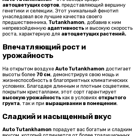
автоцветущих сортов
, представляющий вершину
генетики и селекции. Этот уникальный фенотип
унаследовал все лучшие качества своего
предшественника,
Tutankhamon
, добавив к ним
непревзойденную
адаптивность
и высокую скорость
роста, характерную для
автоцветущих растений.
Впечатляющий рост и
урожайность
На открытом воздухе
Auto Tutankhamon
достигает
высоты более
70 см
, демонстрируя свою мощь и
жизнеспособность в благоприятных климатических
условиях. Благодаря длинным и плотным соцветиям,
покрытым кристаллами, этот сорт гарантирует
высокую урожайность
как в условиях
открытого
грунта
, так и при
выращивании в помещении
.
Сладкий и насыщенный вкус
Auto Tutankhamon
порадует вас богатым и сладким
вкусом, который отличается от более традиционных