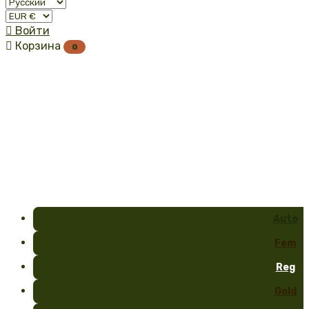

Войти

Корзина
0
Auto
Fem
Reg
Gold