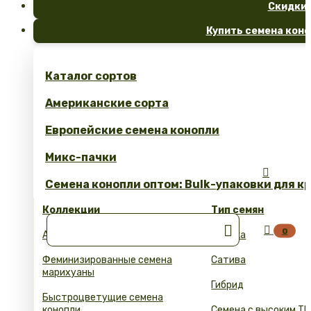
Скидки
Купить семена коно
Каталог сортов
Американские сорта
Европейские семена конопли
Микс-пачки

Семена конопли оптом: Bulk-упаковки для к
Коллекции
Тип семян


0
Автоцветущие семена конопли
Индика
Феминизированные семена
Сатива
марихуаны
Гибрид
Быстроцветущие семена
конопли
Семена с высоким ТГ