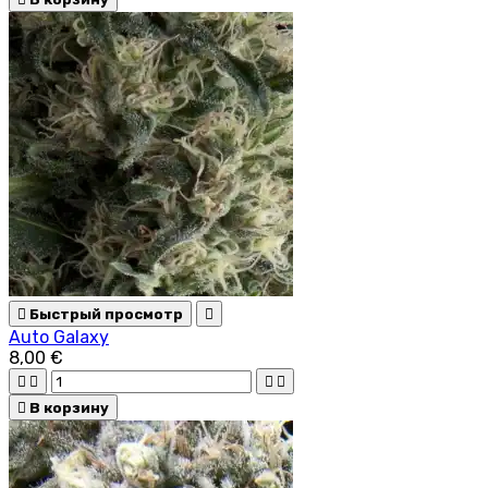

Быстрый просмотр

Auto Galaxy
8,00 €





В корзину