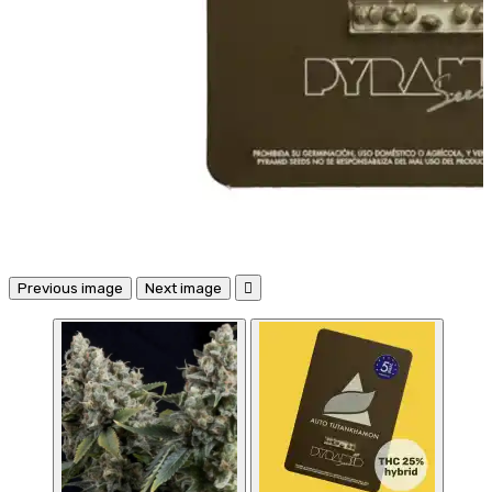
Previous image
Next image
