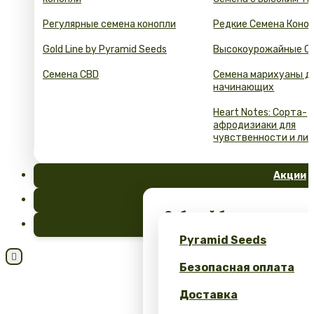
Регулярные семена конопли
Редкие Семена Коно
Gold Line by Pyramid Seeds
Высокоурожайные С
Семена CBD
Семена марихуаны д
начинающих
Heart Notes: Сорта-
афродизиаки для
чувственности и ли
Акции
FAQ
Забирай бесплатные сем
Блог
эксклюзивный мерч – тол
Pyramid Seeds
Seeds!

Безопасная оплата
Получите 10% скидку за 
Доставка
Калькулятор выгоды: се
оптом