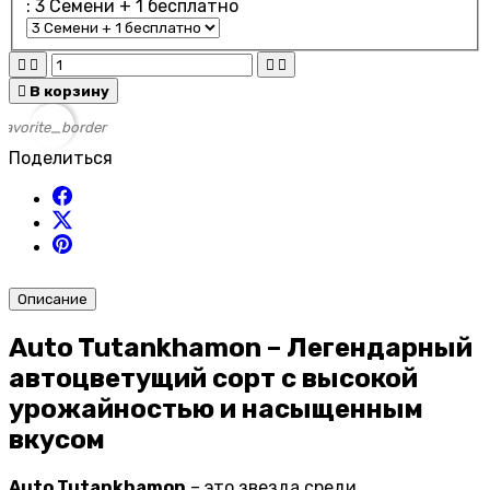
: 3 Cемени + 1 бесплатно





В корзину
favorite_border
Поделиться
Описание
Auto Tutankhamon – Легендарный
автоцветущий сорт с высокой
урожайностью и насыщенным
вкусом
Auto Tutankhamon
– это звезда среди