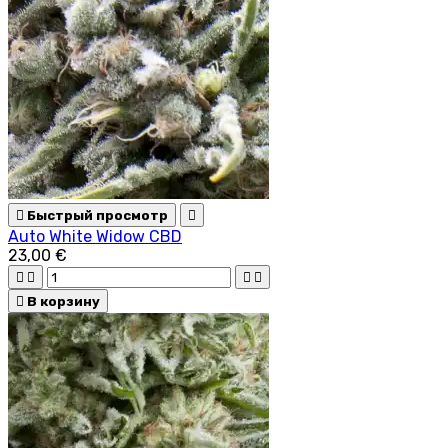

Быстрый просмотр

Auto White Widow CBD
23,00 €





В корзину