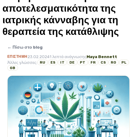
αποτελεσματικότητα της
ιατρικής κάνναβης για τη
θεραπεία της κατάθλιψης
← Πίσω στο blog
23.02.2024
1 λεπτά ανάγνωσης
Maya Bennett
ΕΠΙΣΤΉΜΗ
Άλλες γλώσσες:
RU
ES
IT
DE
PT
FR
CS
RO
PL
GB