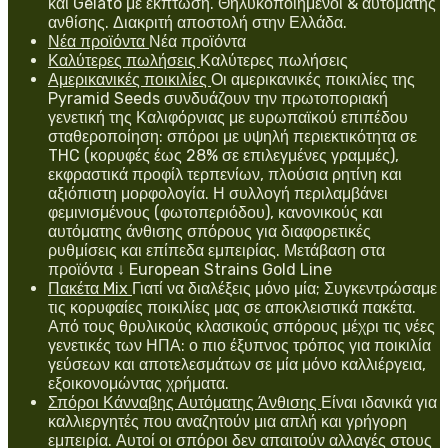
και Gelato με έκπτωση. Θηλυκοποιημένοι & αυτόματης
ανθίσης. Διακριτή αποστολή στην Ελλάδα.
Νέα προϊόντα
Νέα προϊόντα
Καλύτερες πωλήσεις
Καλύτερες πωλήσεις
Αμερικανικές ποικιλίες
Οι αμερικανικές ποικιλίες της
Pyramid Seeds συνδυάζουν την πρωτοποριακή
γενετική της Καλιφόρνιας με ευρωπαϊκού επιπέδου
σταθεροποίηση: σπόροι με υψηλή περιεκτικότητα σε
THC (κορυφές έως 28% σε επιλεγμένες γραμμές),
εκφραστικά προφίλ τερπενίων, πλούσια ρητίνη και
αξιόπιστη μορφολογία. Η συλλογή περιλαμβάνει
φεμινισμένους (φωτοπεριόδου), κανονικούς και
αυτόματης άνθισης σπόρους για διαφορετικές
ρυθμίσεις και επίπεδα εμπειρίας. Μετάβαση στα
προϊόντα ↓ European Strains Gold Line
Πακέτα Mix
Γιατί να διαλέξεις μόνο μία; Συγκεντρώσαμε
τις κορυφαίες ποικιλίες μας σε αποκλειστικά πακέτα.
Από τους θρυλικούς κλασικούς σπόρους μέχρι τις νέες
γενετικές των ΗΠΑ: ο πιο έξυπνος τρόπος για ποικιλία
γεύσεων και αποτελεσμάτων σε μία μόνο καλλιέργεια,
εξοικονομώντας χρήματα.
Σπόροι Κάνναβης Αυτόματης Άνθισης
Είναι ιδανικά για
καλλιεργητές που αναζητούν μια απλή και γρήγορη
εμπειρία. Αυτοί οι σπόροι δεν απαιτούν αλλαγές στους