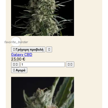
favorite_border

Γρήγορη προβολή

Galaxy CBD
23,00 €





Αγορά