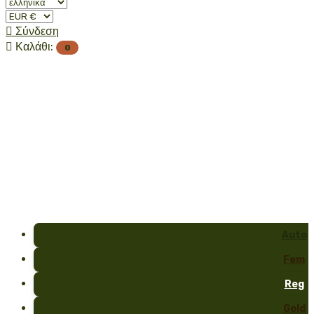

Σύνδεση

Καλάθι:
0
Auto
Fem
Reg
Gold