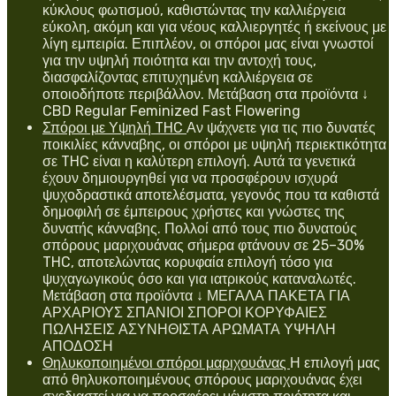
κύκλους φωτισμού, καθιστώντας την καλλιέργεια
εύκολη, ακόμη και για νέους καλλιεργητές ή εκείνους με
λίγη εμπειρία. Επιπλέον, οι σπόροι μας είναι γνωστοί
για την υψηλή ποιότητα και την αντοχή τους,
διασφαλίζοντας επιτυχημένη καλλιέργεια σε
οποιοδήποτε περιβάλλον. Μετάβαση στα προϊόντα ↓
CBD Regular Feminized Fast Flowering
Σπόροι με Υψηλή THC
Αν ψάχνετε για τις πιο δυνατές
ποικιλίες κάνναβης, οι σπόροι με υψηλή περιεκτικότητα
σε THC είναι η καλύτερη επιλογή. Αυτά τα γενετικά
έχουν δημιουργηθεί για να προσφέρουν ισχυρά
ψυχοδραστικά αποτελέσματα, γεγονός που τα καθιστά
δημοφιλή σε έμπειρους χρήστες και γνώστες της
δυνατής κάνναβης. Πολλοί από τους πιο δυνατούς
σπόρους μαριχουάνας σήμερα φτάνουν σε 25–30%
THC, αποτελώντας κορυφαία επιλογή τόσο για
ψυχαγωγικούς όσο και για ιατρικούς καταναλωτές.
Μετάβαση στα προϊόντα ↓ ΜΕΓΑΛΑ ΠΑΚΕΤΑ ΓΙΑ
ΑΡΧΑΡΙΟΥΣ ΣΠΑΝΙΟΙ ΣΠΟΡΟΙ ΚΟΡΥΦΑΙΕΣ
ΠΩΛΗΣΕΙΣ ΑΣΥΝΗΘΙΣΤΑ ΑΡΩΜΑΤΑ ΥΨΗΛΗ
ΑΠΟΔΟΣΗ
Θηλυκοποιημένοι σπόροι μαριχουάνας
Η επιλογή μας
από θηλυκοποιημένους σπόρους μαριχουάνας έχει