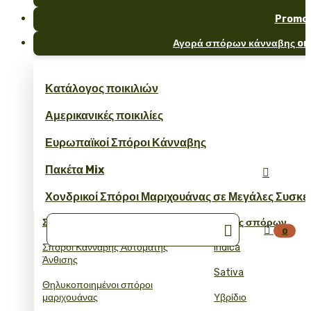
Promo
Αγορά σπόρων κάνναβης onl
Κατάλογος ποικιλιών
Αμερικανικές ποικιλίες
Ευρωπαϊκοί Σπόροι Κάνναβης
Πακέτα Mix

Χονδρικοί Σπόροι Μαριχουάνας σε Μεγάλες Συσκε
Συλλογές
Τύπος σπόρων


0
Σπόροι Κάνναβης Αυτόματης
Indica
Άνθισης
Sativa
Θηλυκοποιημένοι σπόροι
μαριχουάνας
Υβρίδιο