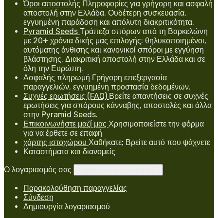
Όροι αποστολής
Πληροφορίες για γρήγορη και ασφαλή
αποστολή στην Ελλάδα. Ουδέτερη συσκευασία,
εγγυημένη παράδοση και απόλυτη διακριτικότητα.
Pyramid Seeds
Τράπεζα σπόρων από τη Βαρκελώνη
με 20+ χρόνια δικής μας επιλογής: θηλυκοποιημένοι,
αυτόματης άνθισης και κανονικοί σπόροι με εγγύηση
βλάστησης. Διακριτική αποστολή στην Ελλάδα και σε
όλη την Ευρώπη.
Ασφαλής πληρωμή
Γρήγορη επεξεργασία
παραγγελιών, εγγυημένη προστασία δεδομένων.
Συχνές ερωτήσεις (FAQ)
Βρείτε απαντήσεις σε συχνές
ερωτήσεις για σπόρους κάνναβης, αποστολές και άλλα
στην Pyramid Seeds.
Επικοινωνήστε μαζί μας
Χρησιμοποιείστε την φόρμα
για να έρθετε σε επαφή
χάρτης ιστοχώρου
Χαθήκατε; Βρείτε αυτό που ψάχνετε
Καταστήματα και διανομείς
Ο λογαριασμός σας
Toggle your account links

Παρακολούθηση παραγγελίας
Σύνδεση
Δημιουργία λογαριασμού