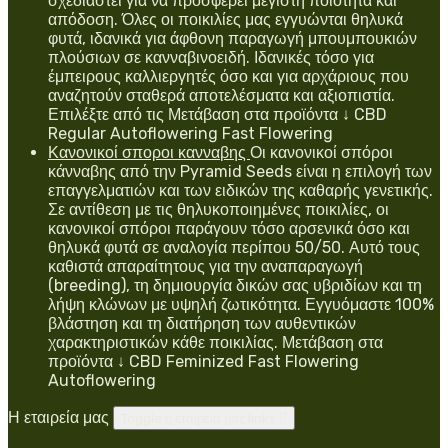
σχεδιαστεί για να προσφέρει μέγιστη ποιότητα και
απόδοση. Όλες οι ποικιλίες μας εγγυώνται θηλυκά
φυτά, ιδανικά για άφθονη παραγωγή μπουμπουκιών
πλούσιων σε κανναβινοειδή. Ιδανικές τόσο για
έμπειρους καλλιεργητές όσο και για αρχάριους που
αναζητούν σταθερά αποτελέσματα και αξιοπιστία.
Επιλέξτε από τις Μετάβαση στα προϊόντα ↓ CBD
Regular Autoflowering Fast Flowering
Κανονικοί σποροι κανναβης
Οι κανονικοί σπόροι
κάνναβης από την Pyramid Seeds είναι η επιλογή των
επαγγελματιών και των ειδικών της καθαρής γενετικής.
Σε αντίθεση με τις θηλυκοποιημένες ποικιλίες, οι
κανονικοί σπόροι παράγουν τόσο αρσενικά όσο και
θηλυκά φυτά σε αναλογία περίπου 50/50. Αυτό τους
καθιστά απαραίτητους για την αναπαραγωγή
(breeding), τη δημιουργία δικών σας υβριδίων και τη
λήψη κλώνων με υψηλή ζωτικότητα. Εγγυόμαστε 100%
βλάστηση και τη διατήρηση των αυθεντικών
χαρακτηριστικών κάθε ποικιλίας. Μετάβαση στα
προϊόντα ↓ CBD Feminized Fast Flowering
Autoflowering
Η εταιρεία μας
Toggle η εταιρεία μας links
