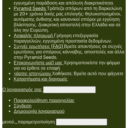
εγγυημένη παράδοση και απόλυτη διακριτικότητα.
Pyramid Seeds
Τράπεζα σπόρων από τη Βαρκελώνη
με 20+ χρόνια δικής μας επιλογής: θηλυκοποιημένοι,
αυτόματης άνθισης και κανονικοί σπόροι με εγγύηση
βλάστησης. Διακριτική αποστολή στην Ελλάδα και σε
όλη την Ευρώπη.
Ασφαλής πληρωμή
Γρήγορη επεξεργασία
παραγγελιών, εγγυημένη προστασία δεδομένων.
Συχνές ερωτήσεις (FAQ)
Βρείτε απαντήσεις σε συχνές
ερωτήσεις για σπόρους κάνναβης, αποστολές και άλλα
στην Pyramid Seeds.
Επικοινωνήστε μαζί μας
Χρησιμοποιείστε την φόρμα
για να έρθετε σε επαφή
χάρτης ιστοχώρου
Χαθήκατε; Βρείτε αυτό που ψάχνετε
Καταστήματα και διανομείς
Ο λογαριασμός σας
Toggle your account links

Παρακολούθηση παραγγελίας
Σύνδεση
Δημιουργία λογαριασμού
μενού_παραμετροποίηση
Toggle store information
