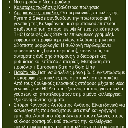
Νέα προϊόντα
Νέα προϊόντα
Καλύτερες πωλήσεις
Καλύτερες πωλήσεις
Αμερικανικές ποικιλίες
Οι αμερικανικές ποικιλίες της
Pyramid Seeds συνδυάζουν την πρωτοποριακή
γενετική της Καλιφόρνιας με ευρωπαϊκού επιπέδου
σταθεροποίηση: σπόροι με υψηλή περιεκτικότητα σε
THC (κορυφές έως 28% σε επιλεγμένες γραμμές),
εκφραστικά προφίλ τερπενίων, πλούσια ρητίνη και
αξιόπιστη μορφολογία. Η συλλογή περιλαμβάνει
φεμινισμένους (φωτοπεριόδου), κανονικούς και
αυτόματης άνθισης σπόρους για διαφορετικές
ρυθμίσεις και επίπεδα εμπειρίας. Μετάβαση στα
προϊόντα ↓ European Strains Gold Line
Πακέτα Mix
Γιατί να διαλέξεις μόνο μία; Συγκεντρώσαμε
τις κορυφαίες ποικιλίες μας σε αποκλειστικά πακέτα.
Από τους θρυλικούς κλασικούς σπόρους μέχρι τις νέες
γενετικές των ΗΠΑ: ο πιο έξυπνος τρόπος για ποικιλία
γεύσεων και αποτελεσμάτων σε μία μόνο καλλιέργεια,
εξοικονομώντας χρήματα.
Σπόροι Κάνναβης Αυτόματης Άνθισης
Είναι ιδανικά για
καλλιεργητές που αναζητούν μια απλή και γρήγορη
εμπειρία. Αυτοί οι σπόροι δεν απαιτούν αλλαγές στους
κύκλους φωτισμού, καθιστώντας την καλλιέργεια
εύκολη, ακόμη και για νέους καλλιεργητές ή εκείνους με