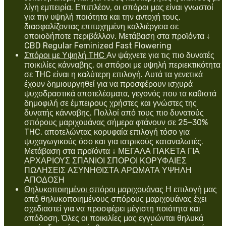
λίγη εμπειρία. Επιπλέον, οι σπόροι μας είναι γνωστοί
για την υψηλή ποιότητα και την αντοχή τους,
διασφαλίζοντας επιτυχημένη καλλιέργεια σε
οποιοδήποτε περιβάλλον. Μετάβαση στα προϊόντα ↓
CBD Regular Feminized Fast Flowering
Σπόροι με Υψηλή THC
Αν ψάχνετε για τις πιο δυνατές
ποικιλίες κάνναβης, οι σπόροι με υψηλή περιεκτικότητα
σε THC είναι η καλύτερη επιλογή. Αυτά τα γενετικά
έχουν δημιουργηθεί για να προσφέρουν ισχυρά
ψυχοδραστικά αποτελέσματα, γεγονός που τα καθιστά
δημοφιλή σε έμπειρους χρήστες και γνώστες της
δυνατής κάνναβης. Πολλοί από τους πιο δυνατούς
σπόρους μαριχουάνας σήμερα φτάνουν σε 25–30%
THC, αποτελώντας κορυφαία επιλογή τόσο για
ψυχαγωγικούς όσο και για ιατρικούς καταναλωτές.
Μετάβαση στα προϊόντα ↓ ΜΕΓΑΛΑ ΠΑΚΕΤΑ ΓΙΑ
ΑΡΧΑΡΙΟΥΣ ΣΠΑΝΙΟΙ ΣΠΟΡΟΙ ΚΟΡΥΦΑΙΕΣ
ΠΩΛΗΣΕΙΣ ΑΣΥΝΗΘΙΣΤΑ ΑΡΩΜΑΤΑ ΥΨΗΛΗ
ΑΠΟΔΟΣΗ
Θηλυκοποιημένοι σπόροι μαριχουάνας
Η επιλογή μας
από θηλυκοποιημένους σπόρους μαριχουάνας έχει
σχεδιαστεί για να προσφέρει μέγιστη ποιότητα και
απόδοση. Όλες οι ποικιλίες μας εγγυώνται θηλυκά