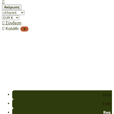

Ακύρωση

Σύνδεση

Καλάθι:
0
Auto
Fem
Reg