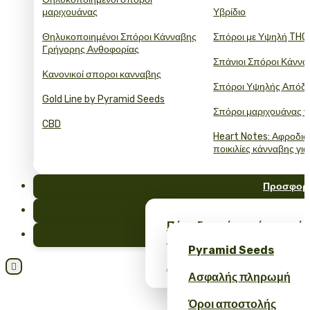
μαριχουάνας
Υβρίδιο
Θηλυκοποιημένοι Σπόροι Κάνναβης
Σπόροι με Υψηλή THC
Γρήγορης Ανθοφορίας
Σπάνιοι Σπόροι Κάννα
Κανονικοί σποροι κανναβης
Σπόροι Υψηλής Απόδ
Gold Line by Pyramid Seeds
Σπόροι μαριχουάνας γ
CBD
Heart Notes: Αφροδισ
ποικιλίες κάνναβης για
Προσφορ
FAQ
Πάρε δωρεάν σπόρους κάν
Ιστολόγι
merch – μόνο στο Pyrami
Pyramid Seeds
Λάβετε έκπτωση 10% για την

Ασφαλής πληρωμή
Όροι αποστολής