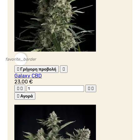
favorite_border

Γρήγορη προβολή

Galaxy CBD
23,00 €





Αγορά