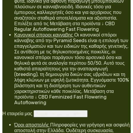
φυτά, ιδανικά για άφθονη παραγωγή μπουμπουκιών
πλούσιων σε κανναβινοειδή. Ιδανικές τόσο για
έμπειρους καλλιεργητές όσο και για αρχάριους που
αναζητούν σταθερά αποτελέσματα και αξιοπιστία.
Επιλέξτε από τις Μετάβαση στα προϊόντα ↓ CBD
Regular Autoflowering Fast Flowering
Κανονικοί σποροι κανναβης
Οι κανονικοί σπόροι
κάνναβης από την Pyramid Seeds είναι η επιλογή των
επαγγελματιών και των ειδικών της καθαρής γενετικής.
Σε αντίθεση με τις θηλυκοποιημένες ποικιλίες, οι
κανονικοί σπόροι παράγουν τόσο αρσενικά όσο και
θηλυκά φυτά σε αναλογία περίπου 50/50. Αυτό τους
καθιστά απαραίτητους για την αναπαραγωγή
(breeding), τη δημιουργία δικών σας υβριδίων και τη
λήψη κλώνων με υψηλή ζωτικότητα. Εγγυόμαστε 100%
βλάστηση και τη διατήρηση των αυθεντικών
χαρακτηριστικών κάθε ποικιλίας. Μετάβαση στα
προϊόντα ↓ CBD Feminized Fast Flowering
Autoflowering
Η εταιρεία μας
Toggle η εταιρεία μας links

Όροι αποστολής
Πληροφορίες για γρήγορη και ασφαλή
αποστολή στην Ελλάδα. Ουδέτερη συσκευασία,