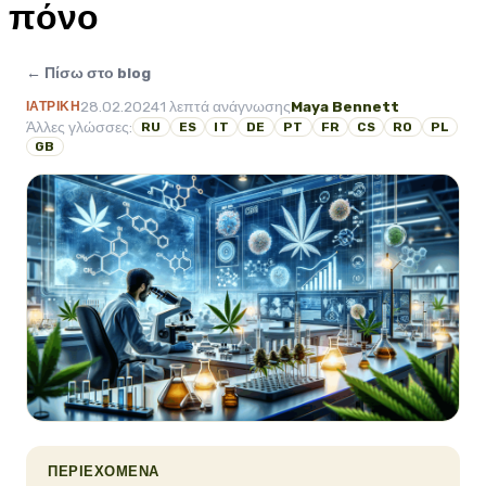
πόνο
← Πίσω στο blog
28.02.2024
1 λεπτά ανάγνωσης
Maya Bennett
ΙΑΤΡΙΚΉ
Άλλες γλώσσες:
RU
ES
IT
DE
PT
FR
CS
RO
PL
GB
ΠΕΡΙΕΧΌΜΕΝΑ