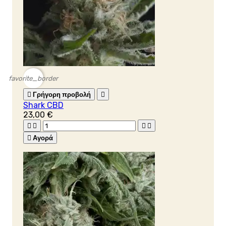
favorite_border

Γρήγορη προβολή

Shark CBD
23,00 €





Αγορά