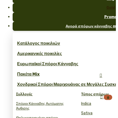
Gold
Promo
Αγορά σπόρων κάνναβης onl
Κατάλογος ποικιλιών
Αμερικανικές ποικιλίες
Ευρωπαϊκοί Σπόροι Κάνναβης
Πακέτα Mix

Χονδρικοί Σπόροι Μαριχουάνας σε Μεγάλες Συσκε
Συλλογές
Τύπος σπόρων

0
Σπόροι Κάνναβης Αυτόματης
Indica
Άνθισης
Sativa
Θηλυκοποιημένοι σπόροι