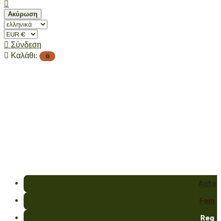

Ακύρωση

Σύνδεση

Καλάθι:
0
Auto
Fem
Reg