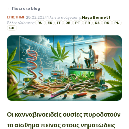
← Πίσω στο blog
28.02.2024
1 λεπτά ανάγνωσης
Maya Bennett
ΕΠΙΣΤΉΜΗ
Άλλες γλώσσες:
RU
ES
IT
DE
PT
FR
CS
RO
PL
GB
Οι κανναβινοειδείς ουσίες πυροδοτούν
το αίσθημα πείνας στους νηματώδεις