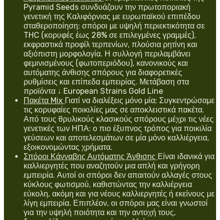
Pyramid Seeds συνδυάζουν την πρωτοποριακή
γενετική της Καλιφόρνιας με ευρωπαϊκού επιπέδου
σταθεροποίηση: σπόροι με υψηλή περιεκτικότητα σε
THC (κορυφές έως 28% σε επιλεγμένες γραμμές),
εκφραστικά προφίλ τερπενίων, πλούσια ρητίνη και
αξιόπιστη μορφολογία. Η συλλογή περιλαμβάνει
φεμινισμένους (φωτοπεριόδου), κανονικούς και
αυτόματης άνθισης σπόρους για διαφορετικές
ρυθμίσεις και επίπεδα εμπειρίας. Μετάβαση στα
προϊόντα ↓ European Strains Gold Line
Πακέτα Mix
Γιατί να διαλέξεις μόνο μία; Συγκεντρώσαμε
τις κορυφαίες ποικιλίες μας σε αποκλειστικά πακέτα.
Από τους θρυλικούς κλασικούς σπόρους μέχρι τις νέες
γενετικές των ΗΠΑ: ο πιο έξυπνος τρόπος για ποικιλία
γεύσεων και αποτελεσμάτων σε μία μόνο καλλιέργεια,
εξοικονομώντας χρήματα.
Σπόροι Κάνναβης Αυτόματης Άνθισης
Είναι ιδανικά για
καλλιεργητές που αναζητούν μια απλή και γρήγορη
εμπειρία. Αυτοί οι σπόροι δεν απαιτούν αλλαγές στους
κύκλους φωτισμού, καθιστώντας την καλλιέργεια
εύκολη, ακόμη και για νέους καλλιεργητές ή εκείνους με
λίγη εμπειρία. Επιπλέον, οι σπόροι μας είναι γνωστοί
για την υψηλή ποιότητα και την αντοχή τους,