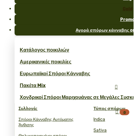
Gold
Promo
Αγορά σπόρων κάνναβης onl
Κατάλογος ποικιλιών
Αμερικανικές ποικιλίες
Ευρωπαϊκοί Σπόροι Κάνναβης
Πακέτα Mix

Χονδρικοί Σπόροι Μαριχουάνας σε Μεγάλες Συσκε
Συλλογές
Τύπος σπόρων

0
Σπόροι Κάνναβης Αυτόματης
Indica
Άνθισης
Sativa
Θηλυκοποιημένοι σπόροι