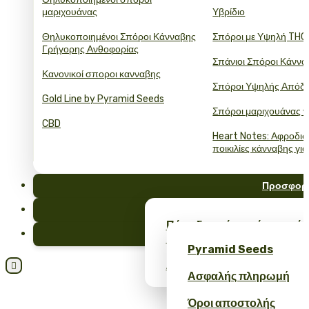
μαριχουάνας
Υβρίδιο
Θηλυκοποιημένοι Σπόροι Κάνναβης
Σπόροι με Υψηλή THC
Γρήγορης Ανθοφορίας
Σπάνιοι Σπόροι Κάννα
Κανονικοί σποροι κανναβης
Σπόροι Υψηλής Απόδ
Gold Line by Pyramid Seeds
Σπόροι μαριχουάνας γ
CBD
Heart Notes: Αφροδισ
ποικιλίες κάνναβης για
Προσφορ
FAQ
Πάρε δωρεάν σπόρους κάν
Ιστολόγι
merch – μόνο στο Pyrami
Pyramid Seeds
Λάβετε έκπτωση 10% για την

Ασφαλής πληρωμή
Όροι αποστολής