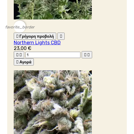
favorite_border

Γρήγορη προβολή

Northern Lights CBD
23,00 €





Αγορά