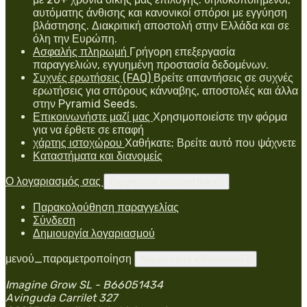
αυτόματης άνθισης και κανονικοί σπόροι με εγγύηση
βλάστησης. Διακριτική αποστολή στην Ελλάδα και σε
όλη την Ευρώπη.
Ασφαλής πληρωμή
Γρήγορη επεξεργασία
παραγγελιών, εγγυημένη προστασία δεδομένων.
Συχνές ερωτήσεις (FAQ)
Βρείτε απαντήσεις σε συχνές
ερωτήσεις για σπόρους κάνναβης, αποστολές και άλλα
στην Pyramid Seeds.
Επικοινωνήστε μαζί μας
Χρησιμοποιείστε την φόρμα
για να έρθετε σε επαφή
χάρτης ιστοχώρου
Χαθήκατε; Βρείτε αυτό που ψάχνετε
Καταστήματα και διανομείς
Ο λογαριασμός σας
Toggle your account links

Παρακολούθηση παραγγελίας
Σύνδεση
Δημιουργία λογαριασμού
μενού_παραμετροποίηση
Toggle store information

Imagine Grow SL - B66051434
Avinguda Carrilet 327