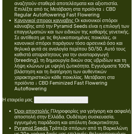
αναζητούν σταθερά αποτελέσματα και αξιοπιστία.
Επιλέξτε από τις Μετάβαση στα προϊόντα ↓ CBD
Regular Autoflowering Fast Flowering
Κανονικοί σποροι κανναβης
Οι κανονικοί σπόροι
κάνναβης από την Pyramid Seeds είναι η επιλογή των
επαγγελματιών και των ειδικών της καθαρής γενετικής.
Σε αντίθεση με τις θηλυκοποιημένες ποικιλίες, οι
κανονικοί σπόροι παράγουν τόσο αρσενικά όσο και
θηλυκά φυτά σε αναλογία περίπου 50/50. Αυτό τους
καθιστά απαραίτητους για την αναπαραγωγή
(breeding), τη δημιουργία δικών σας υβριδίων και τη
λήψη κλώνων με υψηλή ζωτικότητα. Εγγυόμαστε 100%
βλάστηση και τη διατήρηση των αυθεντικών
χαρακτηριστικών κάθε ποικιλίας. Μετάβαση στα
προϊόντα ↓ CBD Feminized Fast Flowering
Autoflowering
Η εταιρεία μας
Toggle η εταιρεία μας links

Όροι αποστολής
Πληροφορίες για γρήγορη και ασφαλή
αποστολή στην Ελλάδα. Ουδέτερη συσκευασία,
εγγυημένη παράδοση και απόλυτη διακριτικότητα.
Pyramid Seeds
Τράπεζα σπόρων από τη Βαρκελώνη
με 20+ χρόνια δικής μας επιλογής: θηλυκοποιημένοι,