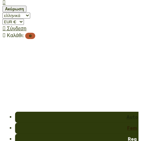

Ακύρωση

Σύνδεση

Καλάθι:
0
Auto
Fem
Reg