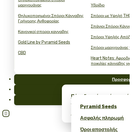
μαριχουάνας
Υβρίδιο
Θηλυκοποιημένοι Σπόροι Κάνναβης
Σπόροι με Υψηλή THC
Γρήγορης Ανθοφορίας
Σπάνιοι Σπόροι Κάννα
Κανονικοί σποροι κανναβης
Σπόροι Υψηλής Απόδ
Gold Line by Pyramid Seeds
Σπόροι μαριχουάνας γ
CBD
Heart Notes: Αφροδισ
ποικιλίες κάνναβης για
Προσφορ
FAQ
Πάρε δωρεάν σπόρους κάν
Ιστολόγι
merch – μόνο στο Pyrami
Pyramid Seeds
Λάβετε έκπτωση 10% για την

Ασφαλής πληρωμή
Όροι αποστολής