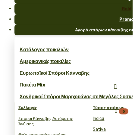
Gold
Promo
Αγορά σπόρων κάνναβης onl
Κατάλογος ποικιλιών
Αμερικανικές ποικιλίες
Ευρωπαϊκοί Σπόροι Κάνναβης
Πακέτα Mix

Χονδρικοί Σπόροι Μαριχουάνας σε Μεγάλες Συσκε
Συλλογές
Τύπος σπόρων

0
Σπόροι Κάνναβης Αυτόματης
Indica
Άνθισης
Sativa
Θηλυκοποιημένοι σπόροι