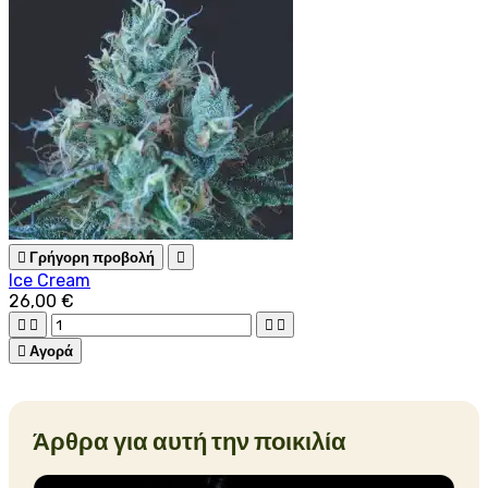

Γρήγορη προβολή

Ice Cream
26,00 €





Αγορά
Άρθρα για αυτή την ποικιλία