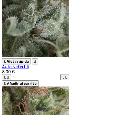

Vista rápida

Auto Nefertiti
8,00 €





Añadir al carrito