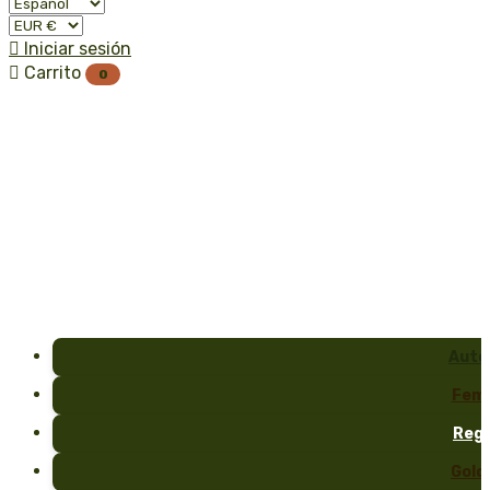

Iniciar sesión

Carrito
0
Auto
Fem
Reg
Gold