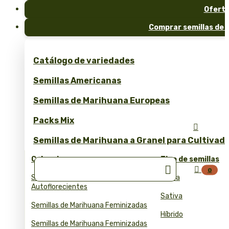
Ofert
Comprar semillas de 
Catálogo de variedades
Semillas Americanas
Semillas de Marihuana Europeas
Packs Mix

Semillas de Marihuana a Granel para Cultivad
Colecciones
Tipo de semillas


0
Semillas de Marihuana
Índica
Autoflorecientes
Sativa
Semillas de Marihuana Feminizadas
Híbrido
Semillas de Marihuana Feminizadas