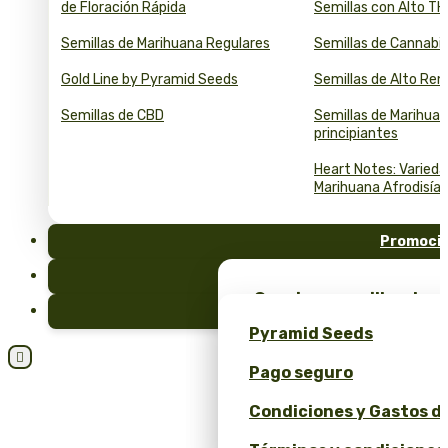
de Floración Rápida
Semillas con Alto T
Semillas de Marihuana Regulares
Semillas de Cannabi
Gold Line by Pyramid Seeds
Semillas de Alto Re
Semillas de CBD
Semillas de Marihuan
principiantes
Heart Notes: Varied
Marihuana Afrodisía
Promoci
FAQ
¡Consigue semillas de m
Blog
merchandising exclusiv
Pyramid Seeds
Seeds!

Pago seguro
Obtén un 10% de descuen
Condiciones y Gastos d
Calculadora de Precios 
y ROI