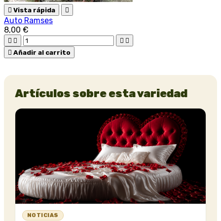

Vista rápida

Auto Ramses
8,00 €





Añadir al carrito
Artículos sobre esta variedad
NOTICIAS