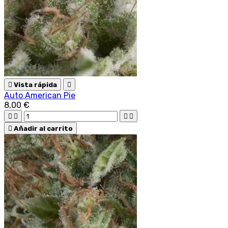

Vista rápida

Auto American Pie
8,00 €





Añadir al carrito