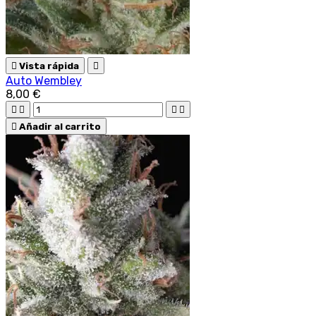

Vista rápida

Auto Wembley
8,00 €





Añadir al carrito