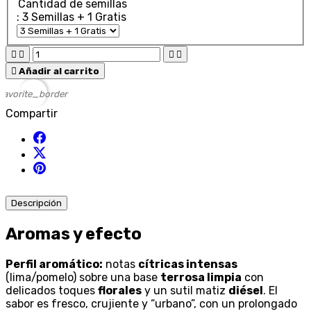
Cantidad de semillas
: 3 Semillas + 1 Gratis





Añadir al carrito
favorite_border
Compartir
Descripción
Aromas y efecto
Perfil aromático:
notas
cítricas intensas
(lima/pomelo) sobre una base
terrosa limpia
con
delicados toques
florales
y un sutil matiz
diésel
. El
sabor es fresco, crujiente y “urbano”, con un prolongado