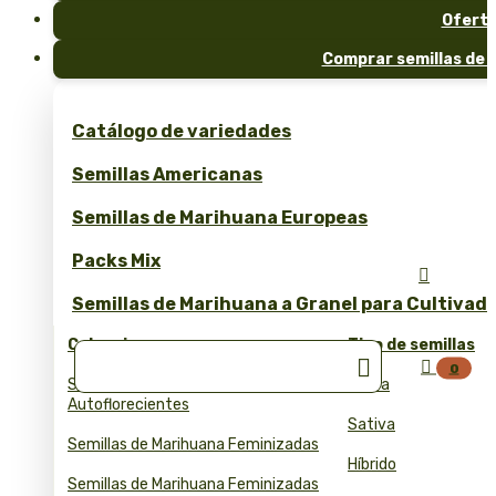
Ofert
Comprar semillas de 
Catálogo de variedades
Semillas Americanas
Semillas de Marihuana Europeas
Packs Mix

Semillas de Marihuana a Granel para Cultivad
Colecciones
Tipo de semillas


0
Semillas de Marihuana
Índica
Autoflorecientes
Sativa
Semillas de Marihuana Feminizadas
Híbrido
Semillas de Marihuana Feminizadas