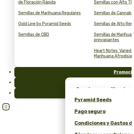
de Floración Rápida
Semillas con Alto T
Semillas de Marihuana Regulares
Semillas de Cannabi
Gold Line by Pyramid Seeds
Semillas de Alto Re
Semillas de CBD
Semillas de Marihuan
principiantes
Heart Notes: Varied
Marihuana Afrodisía
Promoci
FAQ
¡Consigue semillas de m
Blog
merchandising exclusiv
Pyramid Seeds
Seeds!

Pago seguro
Obtén un 10% de descuen
Condiciones y Gastos d
Calculadora de Precios 
y ROI