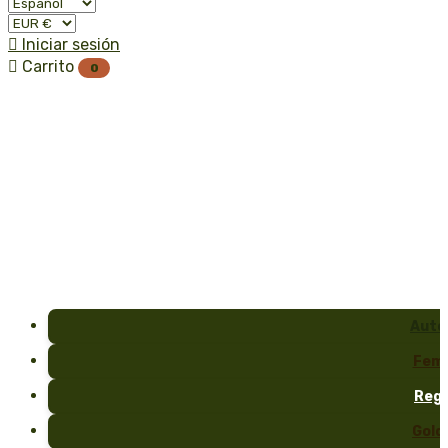

Iniciar sesión

Carrito
0
Auto
Fem
Reg
Gold