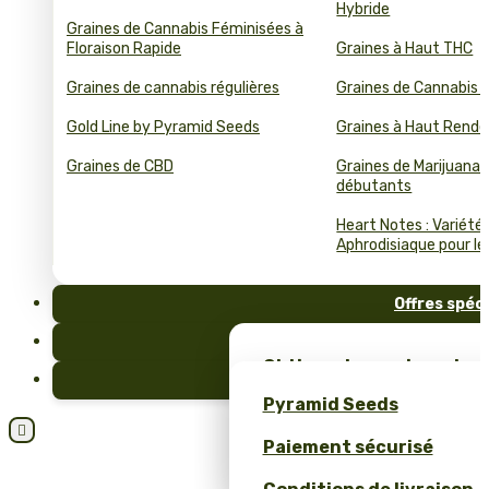
Hybride
Graines de Cannabis Féminisées à
Floraison Rapide
Graines à Haut THC
Graines de cannabis régulières
Graines de Cannabis 
Gold Line by Pyramid Seeds
Graines à Haut Rend
Graines de CBD
Graines de Marijuana 
débutants
Heart Notes : Variété
Aphrodisiaque pour le 
Offres spéc
FAQ
Obtiens des graines de c
Blog
et un merch unique – se
Pyramid Seeds
Pyramid Seeds !

Paiement sécurisé
Obtenez 10 % de réductio