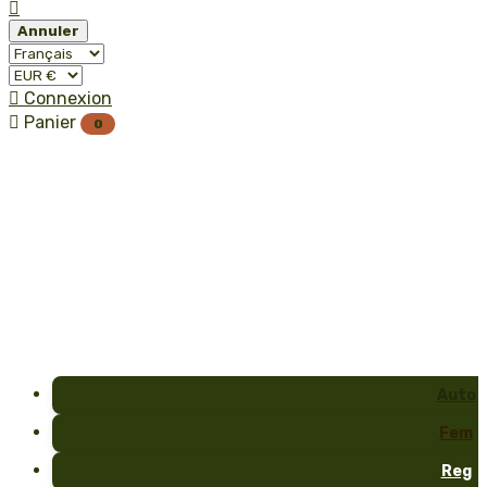

Annuler

Connexion

Panier
0
Auto
Fem
Reg