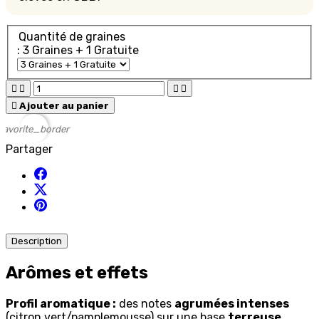
Quantité de graines
: 3 Graines + 1 Gratuite





Ajouter au panier
favorite_border
Partager
Description
Arômes et effets
Profil aromatique :
des notes
agrumées intenses
(citron vert/pamplemousse) sur une base
terreuse