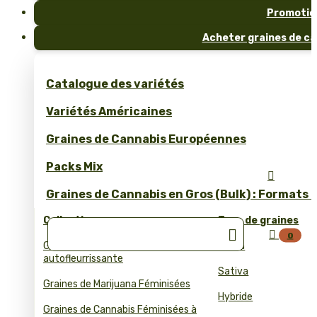
Promotio
Acheter graines de ca
Catalogue des variétés
Variétés Américaines
Graines de Cannabis Européennes
Packs Mix

Graines de Cannabis en Gros (Bulk) : Formats 
Collections
Type de graines


0
Graines de cannabis
Indica
autofleurrissante
Sativa
Graines de Marijuana Féminisées
Hybride
Graines de Cannabis Féminisées à