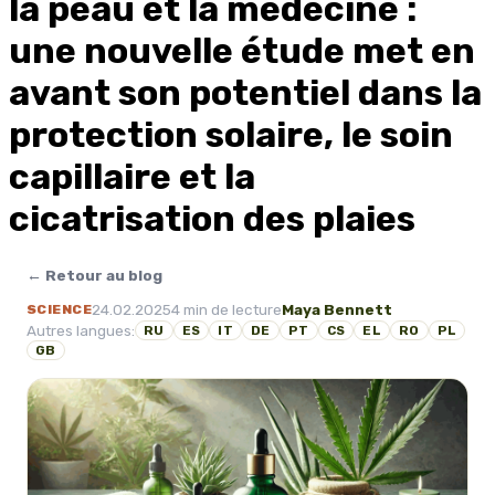
la peau et la médecine :
une nouvelle étude met en
avant son potentiel dans la
protection solaire, le soin
capillaire et la
cicatrisation des plaies
← Retour au blog
24.02.2025
4 min de lecture
Maya Bennett
SCIENCE
Autres langues:
RU
ES
IT
DE
PT
CS
EL
RO
PL
GB