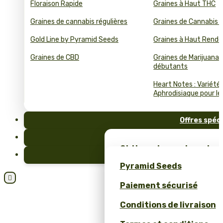
Floraison Rapide
Graines à Haut THC
Graines de cannabis régulières
Graines de Cannabis 
Gold Line by Pyramid Seeds
Graines à Haut Rend
Graines de CBD
Graines de Marijuana 
débutants
Heart Notes : Variété
Aphrodisiaque pour le 
Offres spéc
FAQ
Obtiens des graines de c
Blog
et un merch unique – se
Pyramid Seeds
Pyramid Seeds !

Paiement sécurisé
Obtenez 10 % de réductio
Conditions de livraison
Calculateur de Prix pour
Cannabis en Bulk (ROI)