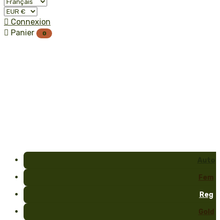

Connexion

Panier
0
Auto
Fem
Reg
Gold