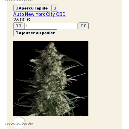

Aperçu rapide

Auto New York City CBD
23,00 €





Ajouter au panier
favorite_border