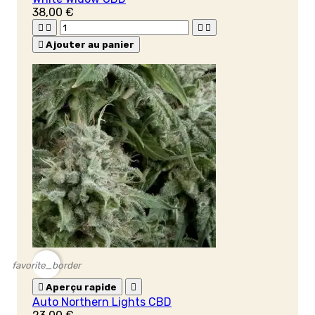
38,00 €





Ajouter au panier
favorite_border

Aperçu rapide

Auto Northern Lights CBD