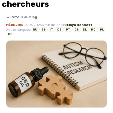
chercheurs
← Retour au blog
28.03.2025
3 min de lecture
Maya Bennett
MÉDECINE
Autres langues:
RU
ES
IT
DE
PT
CS
EL
RO
PL
GB