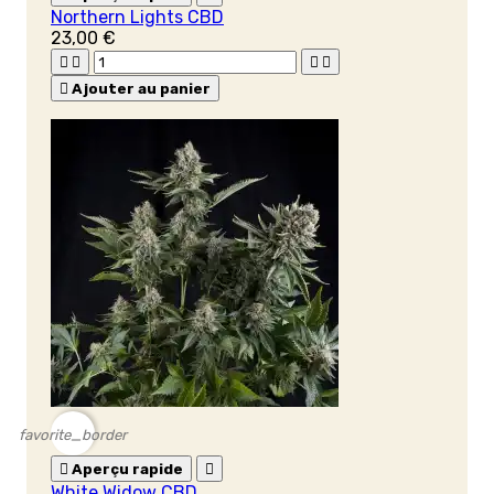
Northern Lights CBD
23,00 €





Ajouter au panier
favorite_border

Aperçu rapide

White Widow CBD