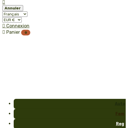

Annuler

Connexion

Panier
0
Auto
Fem
Reg