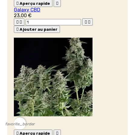

Aperçu rapide

Galaxy CBD
23,00 €





Ajouter au panier
favorite_border

Aperçu rapide
