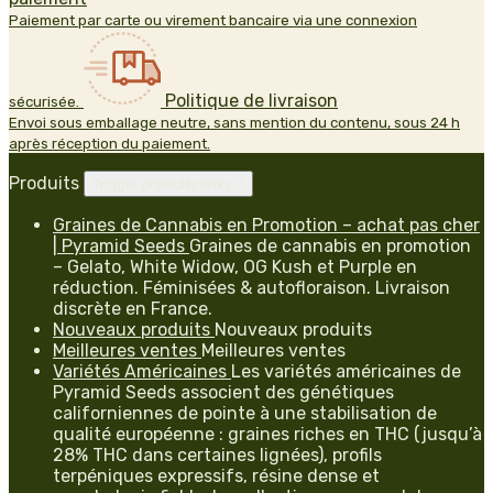
Paiement par carte ou virement bancaire via une connexion
Politique de livraison
sécurisée.
Envoi sous emballage neutre, sans mention du contenu, sous 24 h
après réception du paiement.
Produits
Toggle produits links

Graines de Cannabis en Promotion – achat pas cher
| Pyramid Seeds
Graines de cannabis en promotion
– Gelato, White Widow, OG Kush et Purple en
réduction. Féminisées & autofloraison. Livraison
discrète en France.
Nouveaux produits
Nouveaux produits
Meilleures ventes
Meilleures ventes
Variétés Américaines
Les variétés américaines de
Pyramid Seeds associent des génétiques
californiennes de pointe à une stabilisation de
qualité européenne : graines riches en THC (jusqu’à
28% THC dans certaines lignées), profils
terpéniques expressifs, résine dense et