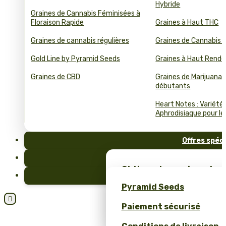
Hybride
Graines de Cannabis Féminisées à
Floraison Rapide
Graines à Haut THC
Graines de cannabis régulières
Graines de Cannabis 
Gold Line by Pyramid Seeds
Graines à Haut Rend
Graines de CBD
Graines de Marijuana 
débutants
Heart Notes : Variété
Aphrodisiaque pour le 
Offres spéc
FAQ
Obtiens des graines de c
Blog
et un merch unique – se
Pyramid Seeds
Pyramid Seeds !

Paiement sécurisé
Obtenez 10 % de réductio