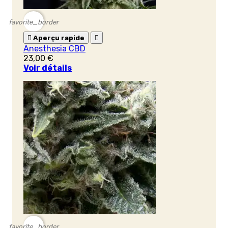
favorite_border

Aperçu rapide

Anesthesia CBD
23,00 €
Voir détails
favorite_border