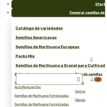
Ofert
Comprar semillas de 
Catálogo de variedades
Semillas Americanas
Semillas de Marihuana Europeas
Packs Mix

Semillas de Marihuana a Granel para Cultivad
Colecciones
Tipo de semillas


0
Semillas de Marihuana
Índica
Autoflorecientes
Sativa
Semillas de Marihuana Feminizadas
Híbrido
Semillas de Marihuana Feminizadas