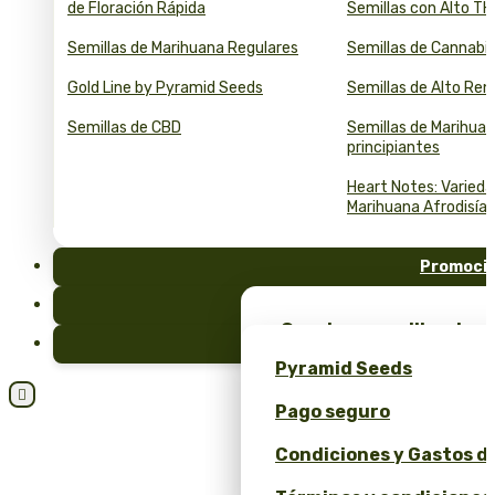
de Floración Rápida
Semillas con Alto T
Semillas de Marihuana Regulares
Semillas de Cannabi
Gold Line by Pyramid Seeds
Semillas de Alto Re
Semillas de CBD
Semillas de Marihuan
principiantes
Heart Notes: Varied
Marihuana Afrodisía
Promoci
FAQ
¡Consigue semillas de m
Blog
merchandising exclusiv
Pyramid Seeds
Seeds!

Pago seguro
Obtén un 10% de descuen
Condiciones y Gastos d
Calculadora de Precios 
y ROI