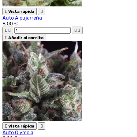

Vista rápida

Auto Alpujarreña
8,00 €





Añadir al carrito

Vista rápida

Auto Olympia