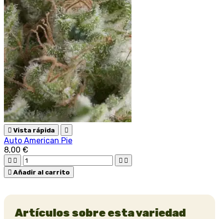

Vista rápida

Auto American Pie
8,00 €





Añadir al carrito
Artículos sobre esta variedad