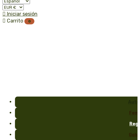

Iniciar sesión

Carrito
0
Auto
Fem
Reg
Gold