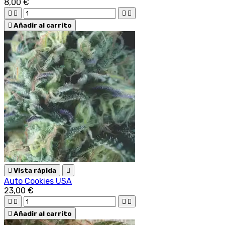
8,00 €





Añadir al carrito

Vista rápida

Auto Cookies USA
23,00 €





Añadir al carrito