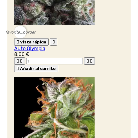
favorite_border

Vista rápida

Auto Olympia
8,00 €





Añadir al carrito