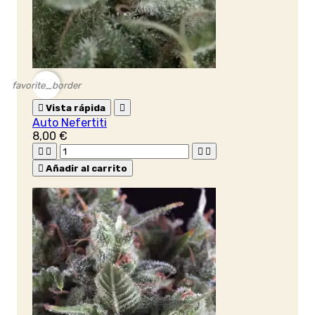
favorite_border

Vista rápida

Auto Nefertiti
8,00 €





Añadir al carrito