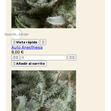
favorite_border

Vista rápida

Auto Anesthesia
8,00 €





Añadir al carrito