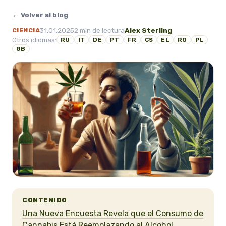
← Volver al blog
31.01.2025
2 min de lectura
Alex Sterling
CIENCIA
Otros idiomas:
RU
IT
DE
PT
FR
CS
EL
RO
PL
GB
CONTENIDO
Una Nueva Encuesta Revela que el Consumo de
Cannabis Está Reemplazando al Alcohol