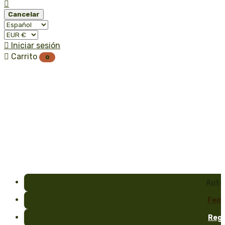

Cancelar

Iniciar sesión

Carrito
0
Auto
Fem
Reg