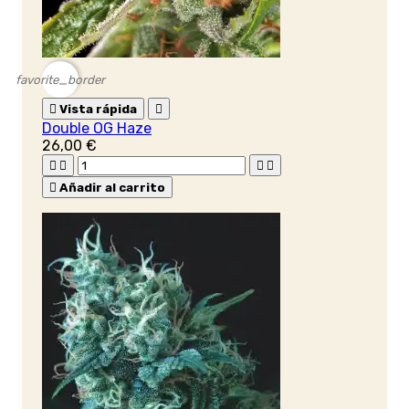
favorite_border

Vista rápida

Double OG Haze
26,00 €





Añadir al carrito