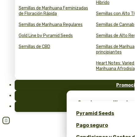
Híbrido
Semillas de Marihuana Feminizadas
de Floración Rápida
Semillas con Alto T
Semillas de Marihuana Regulares
Semillas de Cannabi
Gold Line by Pyramid Seeds
Semillas de Alto Re
Semillas de CBD
Semillas de Marihuan
principiantes
Heart Notes: Varied
Marihuana Afrodisía
Promoci
FAQ
¡Consigue semillas de m
Blog
merchandising exclusiv
Pyramid Seeds
Seeds!

Pago seguro
Obtén un 10% de descuen