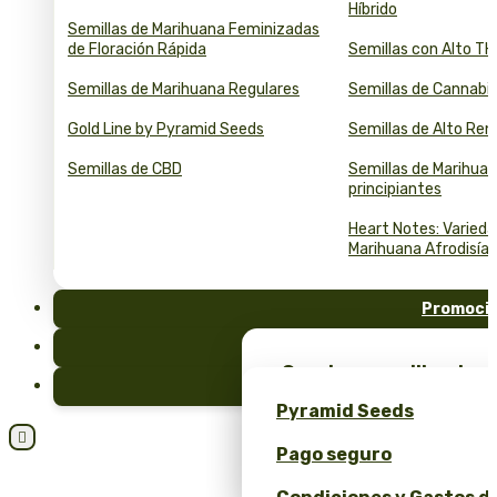
Híbrido
Semillas de Marihuana Feminizadas
de Floración Rápida
Semillas con Alto T
Semillas de Marihuana Regulares
Semillas de Cannabi
Gold Line by Pyramid Seeds
Semillas de Alto Re
Semillas de CBD
Semillas de Marihuan
principiantes
Heart Notes: Varied
Marihuana Afrodisía
Promoci
FAQ
¡Consigue semillas de m
Blog
merchandising exclusiv
Pyramid Seeds
Seeds!

Pago seguro
Obtén un 10% de descuen