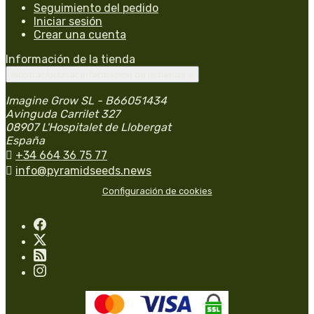
Seguimiento del pedido
Iniciar sesión
Crear una cuenta
Información de la tienda
Mostrar/ocultar información de la tienda

Imagine Grow SL - B66051434
Avinguda Carrilet 327
08907 L'Hospitalet de Llobergat
España

+34 664 36 75 77

info@pyramidseeds.news
Configuración de cookies