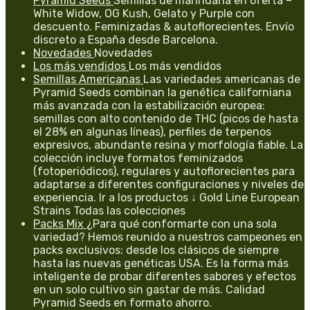
Pyramid Seeds
Semillas de marihuana en oferta –
White Widow, OG Kush, Gelato y Purple con
descuento. Feminizadas & autoflorecientes. Envío
discreto a España desde Barcelona.
Novedades
Novedades
Los más vendidos
Los más vendidos
Semillas Americanas
Las variedades americanas de
Pyramid Seeds combinan la genética californiana
más avanzada con la estabilización europea:
semillas con alto contenido de THC (picos de hasta
el 28% en algunas líneas), perfiles de terpenos
expresivos, abundante resina y morfología fiable. La
colección incluye formatos feminizados
(fotoperiódicos), regulares y autoflorecientes para
adaptarse a diferentes configuraciones y niveles de
experiencia. Ir a los productos ↓ Gold Line European
Strains Todas las colecciones
Packs Mix
¿Para qué conformarte con una sola
variedad? Hemos reunido a nuestros campeones en
packs exclusivos: desde los clásicos de siempre
hasta las nuevas genéticas USA. Es la forma más
inteligente de probar diferentes sabores y efectos
en un solo cultivo sin gastar de más. Calidad
Pyramid Seeds en formato ahorro.