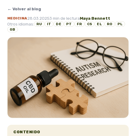
← Volver al blog
28.03.2025
3 min de lectura
Maya Bennett
MEDICINA
Otros idiomas:
RU
IT
DE
PT
FR
CS
EL
RO
PL
GB
CONTENIDO