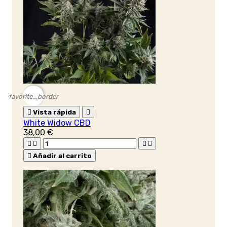
favorite_border

Vista rápida

White Widow CBD
38,00 €





Añadir al carrito