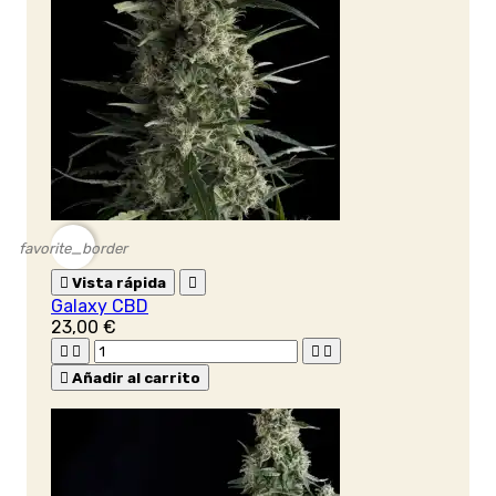
favorite_border

Vista rápida

Galaxy CBD
23,00 €





Añadir al carrito