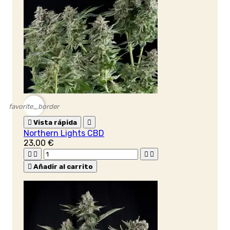
favorite_border

Vista rápida

Northern Lights CBD
23,00 €





Añadir al carrito