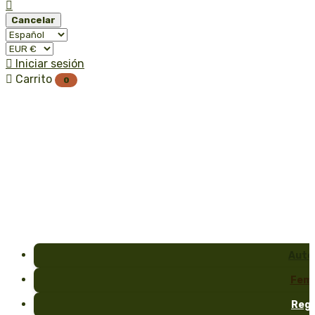

Cancelar

Iniciar sesión

Carrito
0
Auto
Fem
Reg