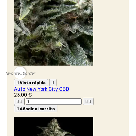
favorite_border

Vista rápida

Auto New York City CBD
23,00 €





Añadir al carrito