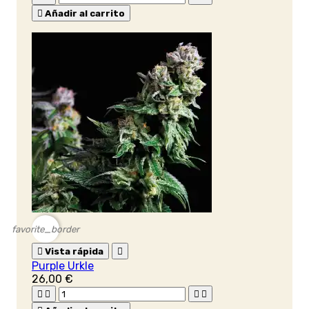

Añadir al carrito
favorite_border

Vista rápida

Purple Urkle
26,00 €



