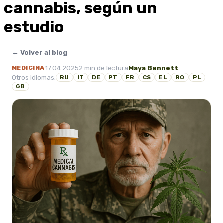
cannabis, según un
estudio
← Volver al blog
17.04.2025
2 min de lectura
Maya Bennett
MEDICINA
Otros idiomas:
RU
IT
DE
PT
FR
CS
EL
RO
PL
GB