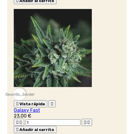

Añadir al carrito
favorite_border

Vista rápida

Galaxy Fast
23,00 €





Añadir al carrito