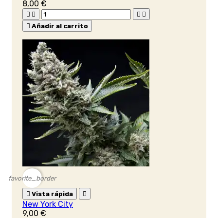
8,00 €





Añadir al carrito
favorite_border

Vista rápida

New York City
9,00 €