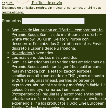
Política de envío
segura.
Enviamos en embalaje neutro, sin indicar el contenido, en 24 h tras
recibir el pago.
Productos
Mostrar/ocultar enlaces de productos

Semillas de Marihuana en Oferta – comprar barato |
Pyramid Seeds
Semillas de marihuana en oferta –
White Widow, OG Kush, Gelato y Purple con
descuento. Feminizadas & autoflorecientes. Envío
discreto a España desde Barcelona.
Novedades
Novedades
Los más vendidos
Los más vendidos
Semillas Americanas
Las variedades americanas de
Pyramid Seeds combinan la genética californiana
más avanzada con la estabilización europea:
semillas con alto contenido de THC (picos de hasta
el 28% en algunas líneas), perfiles de terpenos
expresivos, abundante resina y morfología fiable. La
colección incluye formatos feminizados
(fotoperiódicos), regulares y autoflorecientes para
adaptarse a diferentes configuraciones y niveles de
experiencia. Ir a los productos ↓ Gold Line European
Strains Todas las colecciones