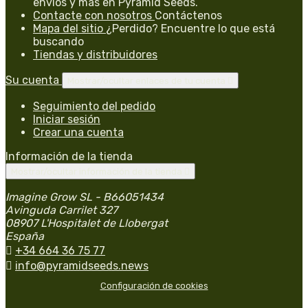
envíos y más en Pyramid Seeds.
Contacte con nosotros
Contáctenos
Mapa del sitio
¿Perdido? Encuentre lo que está
buscando
Tiendas y distribuidores
Su cuenta
Mostrar/ocultar enlaces de tu cuenta

Seguimiento del pedido
Iniciar sesión
Crear una cuenta
Información de la tienda
Mostrar/ocultar información de la tienda

Imagine Grow SL - B66051434
Avinguda Carrilet 327
08907 L'Hospitalet de Llobergat
España

+34 664 36 75 77

info@pyramidseeds.news
Configuración de cookies