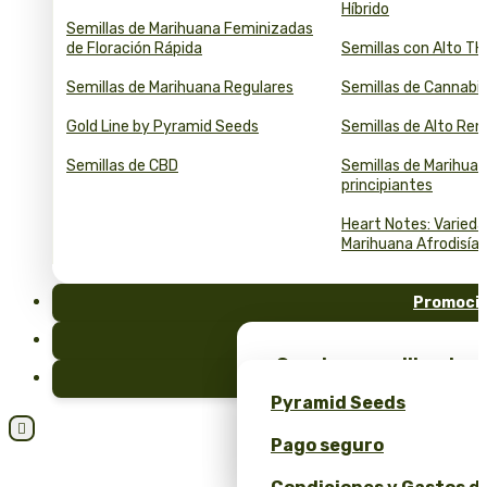
Híbrido
Semillas de Marihuana Feminizadas
de Floración Rápida
Semillas con Alto T
Semillas de Marihuana Regulares
Semillas de Cannabi
Gold Line by Pyramid Seeds
Semillas de Alto Re
Semillas de CBD
Semillas de Marihuan
principiantes
Heart Notes: Varied
Marihuana Afrodisía
Promoci
FAQ
¡Consigue semillas de m
Blog
merchandising exclusiv
Pyramid Seeds
Seeds!

Pago seguro
Obtén un 10% de descuen