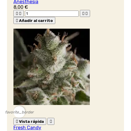
Anesthesia
8,00 €





Añadir al carrito
favorite_border

Vista rápida

Fresh Candy