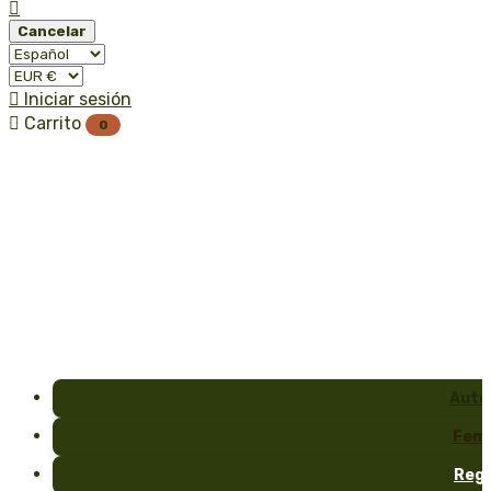

Cancelar

Iniciar sesión

Carrito
0
Auto
Fem
Reg