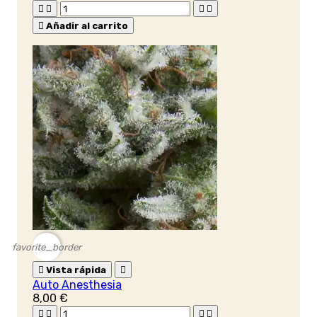





Añadir al carrito
favorite_border

Vista rápida

Auto Anesthesia
8,00 €



