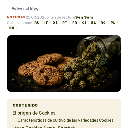
← Volver al blog
25.08.2025
5 min de lectura
Sen Sem
NOTICIAS
Otros idiomas:
RU
IT
DE
PT
FR
CS
EL
RO
PL
GB
CONTENIDO
El origen de Cookies
Características de cultivo de las variedades Cookies