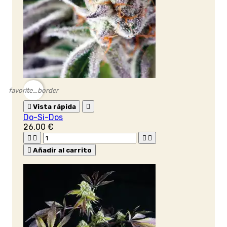
favorite_border

Vista rápida

Do-Si-Dos
26,00 €





Añadir al carrito