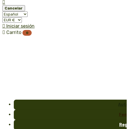

Cancelar

Iniciar sesión

Carrito
0
Auto
Fem
Reg