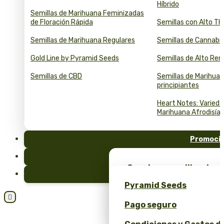
Híbrido
Semillas de Marihuana Feminizadas
de Floración Rápida
Semillas con Alto T
Semillas de Marihuana Regulares
Semillas de Cannabi
Gold Line by Pyramid Seeds
Semillas de Alto Re
Semillas de CBD
Semillas de Marihuan
principiantes
Heart Notes: Varied
Marihuana Afrodisía
Promoci
FAQ
¡Consigue semillas de m
Blog
merchandising exclusiv
Pyramid Seeds
Seeds!

Pago seguro
Obtén un 10% de descuen