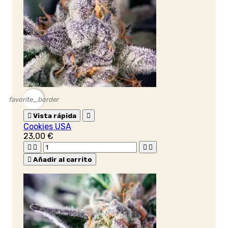
favorite_border

Vista rápida

Cookies USA
23,00 €





Añadir al carrito