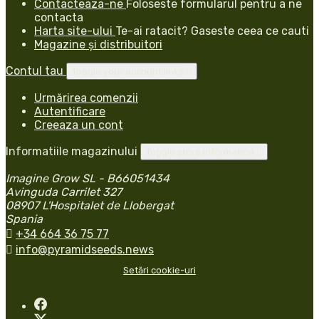
Contacteaza-ne
Foloseste formularul pentru a ne
contacta
Harta site-ului
Te-ai ratacit? Gaseste ceea ce cauti
Magazine și distribuitori
Contul tau
Toggle your account links

Urmărirea comenzii
Autentificare
Creeaza un cont
Informatiile magazinului
Toggle store information

Imagine Grow SL - B66051434
Avinguda Carrilet 327
08907 L'Hospitalet de Llobergat
Spania

+34 664 36 75 77

info@pyramidseeds.news
Setări cookie-uri