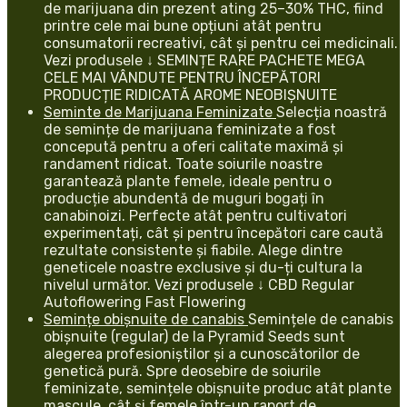
de marijuana din prezent ating 25–30% THC, fiind
printre cele mai bune opțiuni atât pentru
consumatorii recreativi, cât și pentru cei medicinali.
Vezi produsele ↓ SEMINȚE RARE PACHETE MEGA
CELE MAI VÂNDUTE PENTRU ÎNCEPĂTORI
PRODUCȚIE RIDICATĂ AROME NEOBIȘNUITE
Seminte de Marijuana Feminizate
Selecția noastră
de semințe de marijuana feminizate a fost
concepută pentru a oferi calitate maximă și
randament ridicat. Toate soiurile noastre
garantează plante femele, ideale pentru o
producție abundentă de muguri bogați în
canabinoizi. Perfecte atât pentru cultivatori
experimentați, cât și pentru începători care caută
rezultate consistente și fiabile. Alege dintre
geneticele noastre exclusive și du-ți cultura la
nivelul următor. Vezi produsele ↓ CBD Regular
Autoflowering Fast Flowering
Semințe obișnuite de canabis
Semințele de canabis
obișnuite (regular) de la Pyramid Seeds sunt
alegerea profesioniștilor și a cunoscătorilor de
genetică pură. Spre deosebire de soiurile
feminizate, semințele obișnuite produc atât plante
mascule, cât și femele într-un raport de