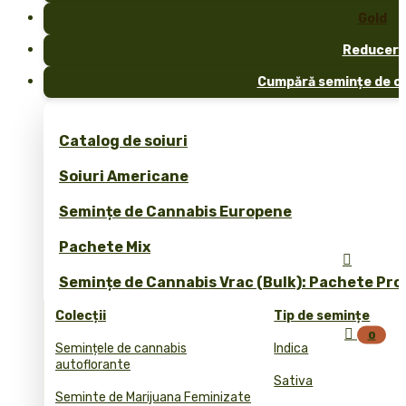
Gold
Reduceri
Cumpără semințe de ca
Catalog de soiuri
Soiuri Americane
Semințe de Cannabis Europene
Pachete Mix

Semințe de Cannabis Vrac (Bulk): Pachete Pro
Colecții
Tip de semințe

0
Semințele de cannabis
Indica
autoflorante
Sativa
Seminte de Marijuana Feminizate