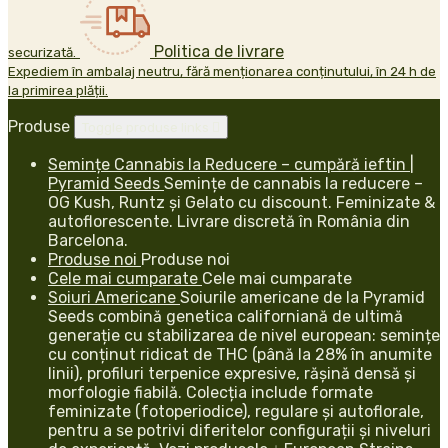
Politica de livrare
securizată.
Expediem în ambalaj neutru, fără menționarea conținutului, în 24 h de
la primirea plății.
Produse
Toggle produse links

Semințe Cannabis la Reducere – cumpără ieftin |
Pyramid Seeds
Semințe de cannabis la reducere –
OG Kush, Runtz și Gelato cu discount. Feminizate &
autoflorescente. Livrare discretă în România din
Barcelona.
Produse noi
Produse noi
Cele mai cumparate
Cele mai cumparate
Soiuri Americane
Soiurile americane de la Pyramid
Seeds combină genetica californiană de ultimă
generație cu stabilizarea de nivel european: semințe
cu conținut ridicat de THC (până la 28% în anumite
linii), profiluri terpenice expresive, rășină densă și
morfologie fiabilă. Colecția include formate
feminizate (fotoperiodice), regulare și autoflorale,
pentru a se potrivi diferitelor configurații și niveluri