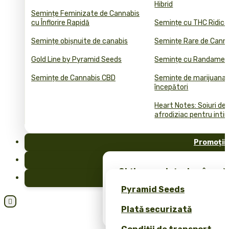
Hibrid
Semințe Feminizate de Cannabis
cu Înflorire Rapidă
Semințe cu THC Ridica
Semințe obișnuite de canabis
Semințe Rare de Cann
Gold Line by Pyramid Seeds
Semințe cu Randament
Semințe de Cannabis CBD
Semințe de marijuana 
începători
Heart Notes: Soiuri de
afrodiziac pentru inti
Promoții
FAQ
Obține semințe de cânepă 
Blog
merch exclusiv – doar la 
Pyramid Seeds
Obțineți o reducere de 10

Plată securizată
dvs.!