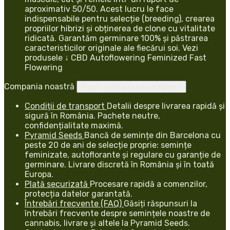
aproximativ 50/50. Acest lucru le face
indispensabile pentru selecție (breeding), crearea
propriilor hibrizi și obținerea de clone cu vitalitate
ridicată. Garantăm germinare 100% și păstrarea
caracteristicilor originale ale fiecărui soi. Vezi
produsele ↓ CBD Autoflowering Feminized Fast
Flowering
Compania noastră
Toggle compania noastră links

Condiții de transport
Detalii despre livrarea rapidă și
sigură în România. Pachete neutre,
confidențialitate maximă.
Pyramid Seeds
Bancă de semințe din Barcelona cu
peste 20 de ani de selecție proprie: semințe
feminizate, autoflorante și regulare cu garanție de
germinare. Livrare discretă în România și în toată
Europa.
Plată securizată
Procesare rapidă a comenzilor,
protecția datelor garantată.
Întrebări frecvente (FAQ)
Găsiți răspunsuri la
întrebări frecvente despre semințele noastre de
cannabis, livrare și altele la Pyramid Seeds.