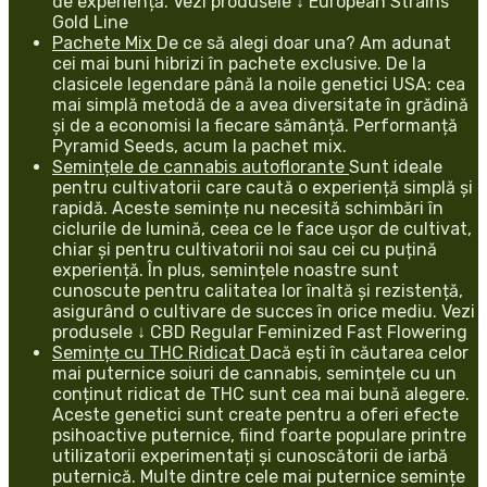
de experiență. Vezi produsele ↓ European Strains
Gold Line
Pachete Mix
De ce să alegi doar una? Am adunat
cei mai buni hibrizi în pachete exclusive. De la
clasicele legendare până la noile genetici USA: cea
mai simplă metodă de a avea diversitate în grădină
și de a economisi la fiecare sămânță. Performanță
Pyramid Seeds, acum la pachet mix.
Semințele de cannabis autoflorante
Sunt ideale
pentru cultivatorii care caută o experiență simplă și
rapidă. Aceste semințe nu necesită schimbări în
ciclurile de lumină, ceea ce le face ușor de cultivat,
chiar și pentru cultivatorii noi sau cei cu puțină
experiență. În plus, semințele noastre sunt
cunoscute pentru calitatea lor înaltă și rezistență,
asigurând o cultivare de succes în orice mediu. Vezi
produsele ↓ CBD Regular Feminized Fast Flowering
Semințe cu THC Ridicat
Dacă ești în căutarea celor
mai puternice soiuri de cannabis, semințele cu un
conținut ridicat de THC sunt cea mai bună alegere.
Aceste genetici sunt create pentru a oferi efecte
psihoactive puternice, fiind foarte populare printre
utilizatorii experimentați și cunoscătorii de iarbă
puternică. Multe dintre cele mai puternice semințe