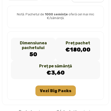
Notă: Pachetul de
1000 semințe
oferă cel mai mic
€/sămânță.
Dimensiunea
Preț pachet
pachetului
€180,00
50
Preț pe sămânță
€3,60
Vezi Big Packs