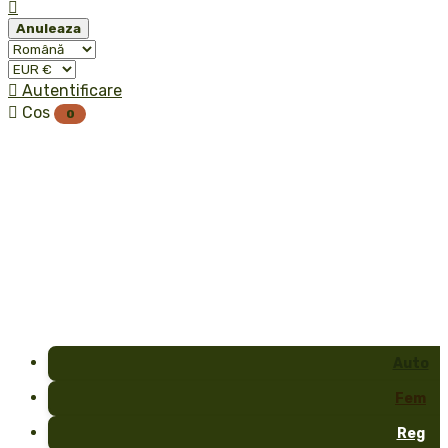

Anuleaza

Autentificare

Cos
0
Auto
Fem
Reg