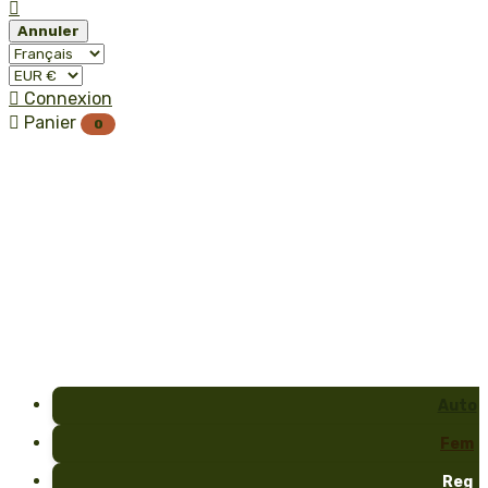

Annuler

Connexion

Panier
0
Auto
Fem
Reg