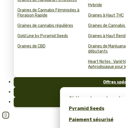
Hybride
Graines de Cannabis Féminisées à
Floraison Rapide
Graines à Haut THC
Graines de cannabis régulières
Graines de Cannabis 
Gold Line by Pyramid Seeds
Graines à Haut Rend
Graines de CBD
Graines de Marijuana 
débutants
Heart Notes : Variété
Aphrodisiaque pour le 
Offres spéc
FAQ
Obtiens des graines de c
Blog
et un merch unique – se
Pyramid Seeds
Pyramid Seeds !

Paiement sécurisé
Obtenez 10 % de réductio