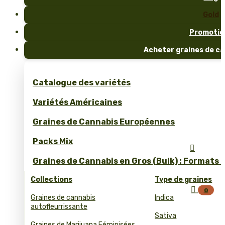
Gold
Promotio
Acheter graines de ca
Catalogue des variétés
Variétés Américaines
Graines de Cannabis Européennes
Packs Mix

Graines de Cannabis en Gros (Bulk) : Formats 
Collections
Type de graines

0
Graines de cannabis
Indica
autofleurrissante
Sativa
Graines de Marijuana Féminisées