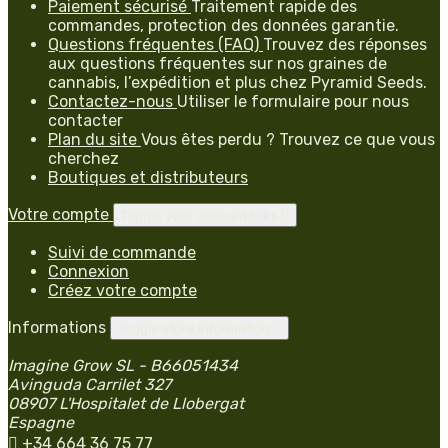
Paiement sécurisé
Traitement rapide des
commandes, protection des données garantie.
Questions fréquentes (FAQ)
Trouvez des réponses
aux questions fréquentes sur nos graines de
cannabis, l’expédition et plus chez Pyramid Seeds.
Contactez-nous
Utiliser le formulaire pour nous
contacter
Plan du site
Vous êtes perdu ? Trouvez ce que vous
cherchez
Boutiques et distributeurs
Votre compte
Toggle your account links

Suivi de commande
Connexion
Créez votre compte
Informations
Toggle store information

Imagine Grow SL - B66051434
Avinguda Carrilet 327
08907 L'Hospitalet de Llobergat
Espagne

+34 664 36 75 77