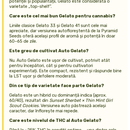
potenței și popularității, Gelato este considerată o
varietate „top-shelf”.
Care este cel mai bun Gelato pentru cannabis?
Liniile clasice Gelato 33 și Gelato 41 sunt cele mai
apreciate, dar versiunea autofloreștentă de la Pyramid
Seeds oferă același profil de aromă și potență în doar
60–65 de zile.
Este greu de cultivat Auto Gelato?
Nu. Auto Gelato este ușor de cultivat, potrivit atât
pentru începători, cât și pentru cultivatori
experimentați. Este compact, rezistent și răspunde bine
la LST ușor și defoliere moderată.
Din ce tip de varietate face parte Gelato?
Gelato este un hibrid cu dominanță indica (aprox.
60/40), rezultat din
Sunset Sherbet × Thin Mint Girl
Scout Cookies
. Versiunea auto păstrează același
caracter, dar înflorește mai repede.
Care este nivelul de THC al Auto Gelato?