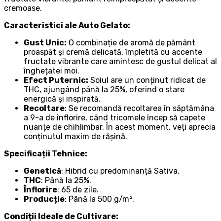
cremoase.
Caracteristici ale Auto Gelato:
Gust Unic:
O combinație de aromă de pământ
proaspăt și cremă delicată, împletită cu accente
fructate vibrante care amintesc de gustul delicat al
înghețatei moi.
Efect Puternic:
Soiul are un conținut ridicat de
THC, ajungând până la 25%, oferind o stare
energică și inspirată.
Recoltare
: Se recomandă recoltarea în săptămâna
a 9-a de înflorire, când tricomele încep să capete
nuanțe de chihlimbar. În acest moment, veți aprecia
conținutul maxim de rășină.
Specificații Tehnice:
Genetică
: Hibrid cu predominanță Sativa.
THC
: Până la 25%.
Înflorire
: 65 de zile.
Producție
: Până la 500 g/m².
Condiții Ideale de Cultivare: