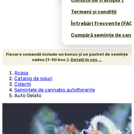
Condiții de transport
Termeni și condiții
Întrebări frecvente (FAQ
Cumpără semințe de canab
Fiecare comandă include un bonus și un pachet de semințe
cadou (1–50 buc.).
Detalii în coș →
Acasa
Catalog de soiuri
Colecții
Semințele de cannabis autoflorante
Auto Gelato