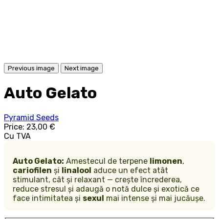
Previous image
Next image
Auto Gelato
Pyramid Seeds
Price:
23,00 €
Cu TVA
Auto Gelato:
Amestecul de terpene
limonen
,
cariofilen
și
linalool
aduce un efect atât
stimulant, cât și relaxant — crește încrederea,
reduce stresul și adaugă o notă dulce și exotică ce
face intimitatea și
sexul
mai intense și mai jucăușe.