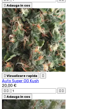

Adauga in cos

Vizualizare rapida

Auto Super OG Kush
20,00 €





Adauga in cos