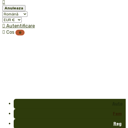

Anuleaza

Autentificare

Cos
0
Auto
Fem
Reg