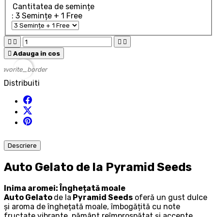
Cantitatea de semințe
: 3 Semințe + 1 Free





Adauga in cos
favorite_border
Distribuiti
Descriere
Auto Gelato de la Pyramid Seeds
Inima aromei: Înghețată moale
Auto Gelato
de la
Pyramid Seeds
oferă un gust dulce
și aroma de înghețată moale, îmbogățită cu note
fructate vibrante, pământ reîmprospătat și accente