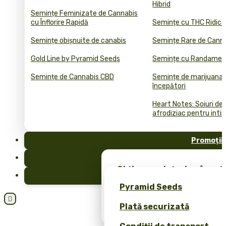
Hibrid
Semințe Feminizate de Cannabis
cu Înflorire Rapidă
Semințe cu THC Ridica
Semințe obișnuite de canabis
Semințe Rare de Cann
Gold Line by Pyramid Seeds
Semințe cu Randament
Semințe de Cannabis CBD
Semințe de marijuana 
începători
Heart Notes: Soiuri de
afrodiziac pentru inti
Promoții
FAQ
Obține semințe de cânepă 
Blog
merch exclusiv – doar la 
Pyramid Seeds
Obțineți o reducere de 10

Plată securizată
dvs.!