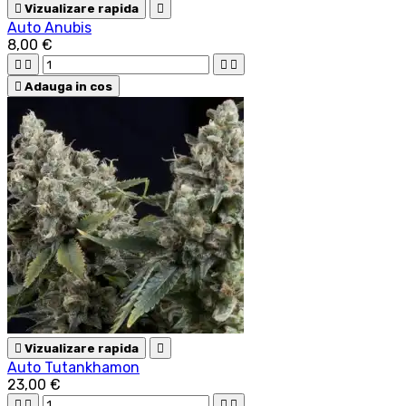

Vizualizare rapida

Auto Anubis
8,00 €





Adauga in cos

Vizualizare rapida

Auto Tutankhamon
23,00 €



