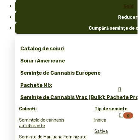
Gold
Reduceri
Cumpără semințe de ca
Catalog de soiuri
Soiuri Americane
Semințe de Cannabis Europene
Pachete Mix

Semințe de Cannabis Vrac (Bulk): Pachete Pro
Colecții
Tip de semințe

0
Semințele de cannabis
Indica
autoflorante
Sativa
Seminte de Marijuana Feminizate