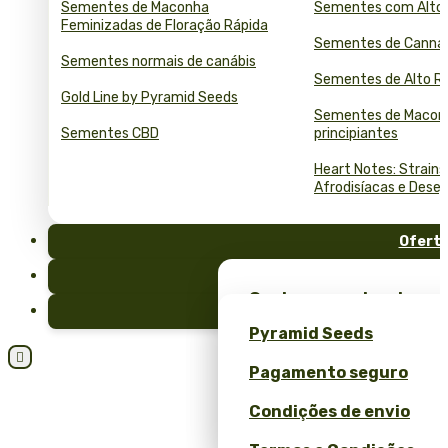
Sementes de Maconha
Sementes com Alto
Feminizadas de Floração Rápida
Sementes de Cannab
Sementes normais de canábis
Sementes de Alto R
Gold Line by Pyramid Seeds
Sementes de Macon
Sementes CBD
principiantes
Heart Notes: Strains
Afrodisíacas e Desej
Ofert
FAQ
Ganhe sementes de mac
Blog
brindes exclusivos – só
Pyramid Seeds
Ganhe 10% de desconto 

Pagamento seguro
Calculadora de Semente
Condições de envio
Granel e ROI