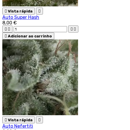

Vista rápida

Auto Super Hash
8,00 €





Adicionar ao carrinho

Vista rápida

Auto Nefertiti