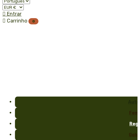

Entrar

Carrinho
0
Auto
Fem
Reg
Gold