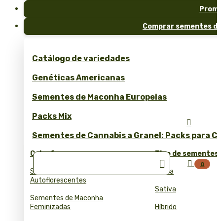
Prom
Comprar sementes de
Catálogo de variedades
Genéticas Americanas
Sementes de Maconha Europeias
Packs Mix

Sementes de Cannabis a Granel: Packs para Cu
Coleções
Tipo de sementes


0
Sementes de Cannabis
Indica
Autoflorescentes
Sativa
Sementes de Maconha
Feminizadas
Híbrido