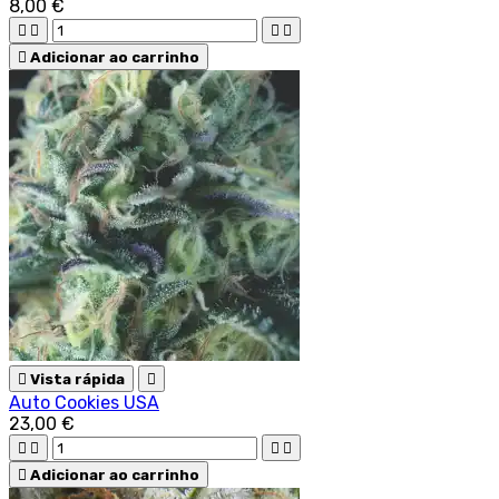
8,00 €





Adicionar ao carrinho

Vista rápida

Auto Cookies USA
23,00 €





Adicionar ao carrinho