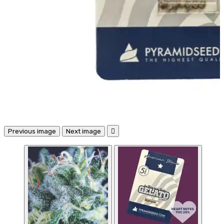
Previous image
Next image
