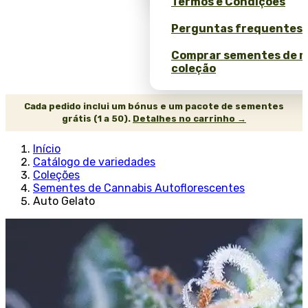
Termos e Condições
Perguntas frequentes 
Comprar sementes de 
coleção
Cada pedido inclui um bónus e um pacote de sementes
grátis (1 a 50).
Detalhes no carrinho →
Início
Catálogo de variedades
Coleções
Sementes de Cannabis Autoflorescentes
Auto Gelato