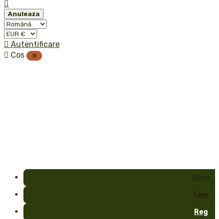

Anuleaza

Autentificare

Cos
0
Auto
Fem
Reg