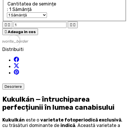
Cantitatea de semințe
: 1 Sămânță





Adauga in cos
favorite_border
Distribuiti
Descriere
Kukulkán — întruchiparea
perfecțiunii în lumea canabisului
Kukulkán
este o
varietate fotoperiodică exclusivă
,
cu trăsături dominante de
indică
. Această varietate a