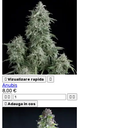

Vizualizare rapida

Anubis
8,00 €





Adauga in cos