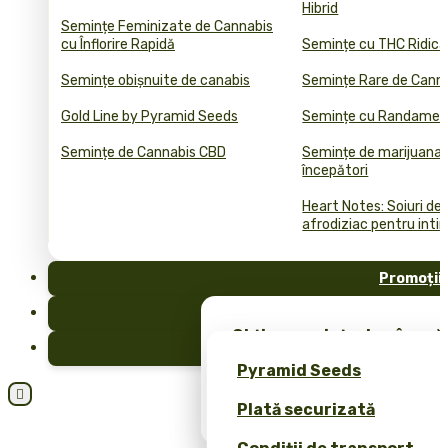
Hibrid
Semințe Feminizate de Cannabis
cu Înflorire Rapidă
Semințe cu THC Ridica
Semințe obișnuite de canabis
Semințe Rare de Cann
Gold Line by Pyramid Seeds
Semințe cu Randament
Semințe de Cannabis CBD
Semințe de marijuana 
începători
Heart Notes: Soiuri de
afrodiziac pentru inti
Promoții
FAQ
Obține semințe de cânepă 
Blog
merch exclusiv – doar la 
Pyramid Seeds
Obțineți o reducere de 10

Plată securizată
dvs.!