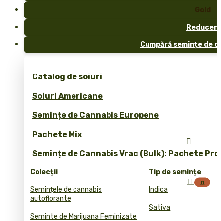
Gold
Reduceri
Cumpără semințe de ca
Catalog de soiuri
Soiuri Americane
Semințe de Cannabis Europene
Pachete Mix

Semințe de Cannabis Vrac (Bulk): Pachete Pro
Colecții
Tip de semințe

0
Semințele de cannabis
Indica
autoflorante
Sativa
Seminte de Marijuana Feminizate