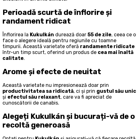
Perioadă scurtă de înflorire și
randament ridicat
Înflorirea la
Kukulkán
durează doar
55 de zile
, ceea ce o
face o alegere ideală pentru regiunile cu toamne
timpurii. Această varietate oferă
randamente ridicate
într-un timp scurt, oferind un produs de
cea mai înaltă
calitate
.
Arome și efecte de neuitat
Această varietate nu impresionează doar prin
productivitatea sa ridicată
, ci și prin
gustul său unic
și
efectul său relaxant
, care va fi apreciat de
cunoscătorii de canabis.
Alegeți Kukulkán și bucurați-vă de o
recoltă generoasă
Optați pentru
Kukulkán
și asigurați-vă că fiecare recoltă