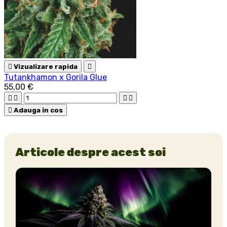

Vizualizare rapida

Tutankhamon x Gorila Glue
55,00 €





Adauga in cos
Articole despre acest soi