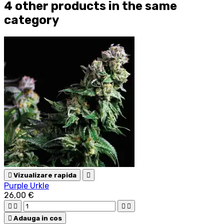
4 other products in the same
category

Vizualizare rapida

Purple Urkle
26,00 €





Adauga in cos