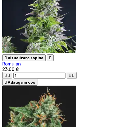

Vizualizare rapida

Romulan
23,00 €





Adauga in cos