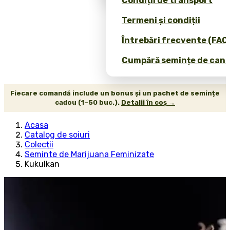
Condiții de transport
Termeni și condiții
Întrebări frecvente (FAQ
Cumpără semințe de canab
Fiecare comandă include un bonus și un pachet de semințe
cadou (1–50 buc.).
Detalii în coș →
Acasa
Catalog de soiuri
Colecții
Seminte de Marijuana Feminizate
Kukulkan