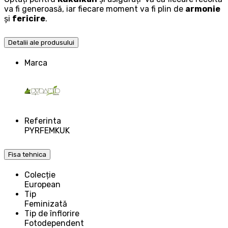
va fi generoasă, iar fiecare moment va fi plin de
armonie
și
fericire
.
Detalii ale produsului
Marca
Referinta
PYRFEMKUK
Fisa tehnica
Colecție
European
Tip
Feminizată
Tip de înflorire
Fotodependent