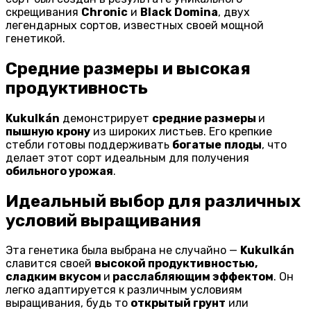
скрещивания
Chronic
и
Black Domina
, двух
легендарных сортов, известных своей мощной
генетикой.
Средние размеры и высокая
продуктивность
Kukulkán
демонстрирует
средние размеры
и
пышную крону
из широких листьев. Его крепкие
стебли готовы поддерживать
богатые
плоды
, что
делает этот сорт идеальным для получения
обильного урожая
.
Идеальный выбор для различных
условий выращивания
Эта генетика была выбрана не случайно —
Kukulkán
славится своей
высокой продуктивностью,
сладким вкусом
и
расслабляющим эффектом
. Он
легко адаптируется к различным условиям
выращивания, будь то
открытый грунт
или