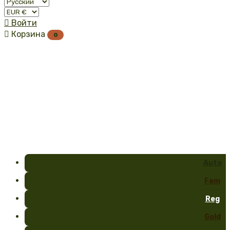

Войти

Корзина
0
Auto
Fem
Reg
Gold