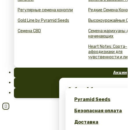
Регулярные семена конопли
Редкие Семена Коно
Gold Line by Pyramid Seeds
Высокоурожайные С
Семена CBD
Семена марихуаны д
начинающих
Heart Notes: Сорта-
афродизиаки для
чувственности и ли
Акции
FAQ
Забирай бесплатные сем
Блог
эксклюзивный мерч – тол
Pyramid Seeds
Seeds!

Безопасная оплата
Получите 10% скидку за 
Доставка
Калькулятор выгоды: се
оптом