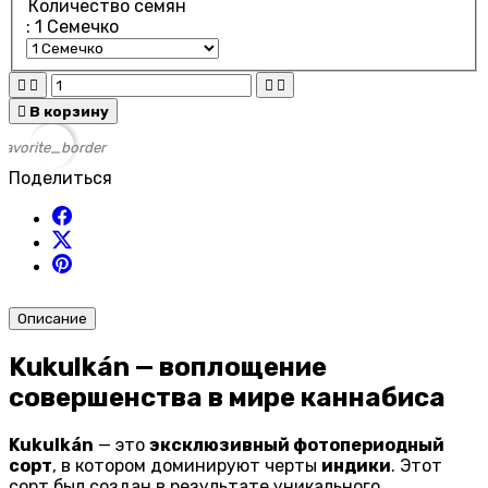
Количество семян
: 1 Cемечко





В корзину
favorite_border
Поделиться
Описание
Kukulkán — воплощение
совершенства в мире каннабиса
Kukulkán
— это
эксклюзивный фотопериодный
сорт
, в котором доминируют черты
индики
. Этот
сорт был создан в результате уникального