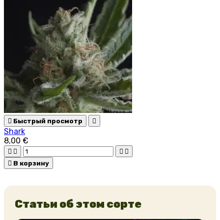

Быстрый просмотр

Shark
8,00 €





В корзину
Статьи об этом сорте