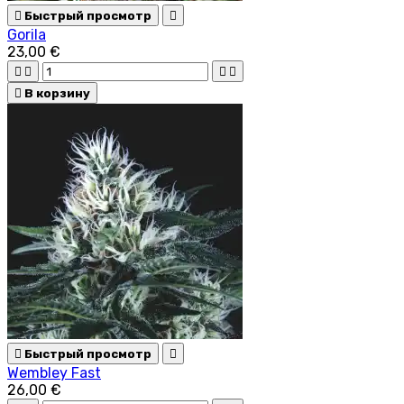

Быстрый просмотр

Gorila
23,00 €





В корзину

Быстрый просмотр

Wembley Fast
26,00 €