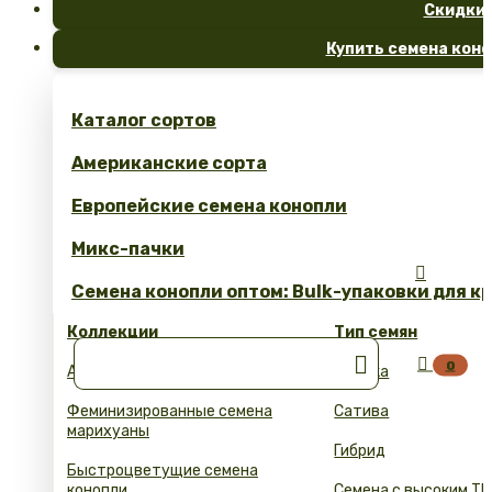
Скидки
Купить семена коно
Каталог сортов
Американские сорта
Европейские семена конопли
Микс-пачки

Семена конопли оптом: Bulk-упаковки для к
Коллекции
Тип семян


0
Автоцветущие семена конопли
Индика
Феминизированные семена
Сатива
марихуаны
Гибрид
Быстроцветущие семена
конопли
Семена с высоким ТГ