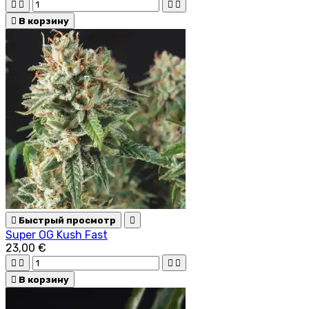





В корзину

Быстрый просмотр

Super OG Kush Fast
23,00 €





В корзину