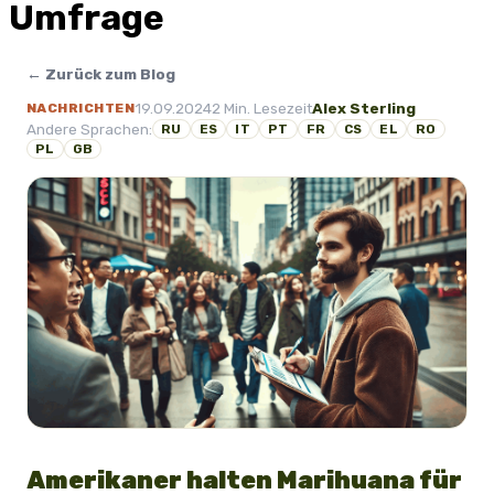
Umfrage
← Zurück zum Blog
19.09.2024
2 Min. Lesezeit
Alex Sterling
NACHRICHTEN
Andere Sprachen:
RU
ES
IT
PT
FR
CS
EL
RO
PL
GB
Amerikaner halten Marihuana für