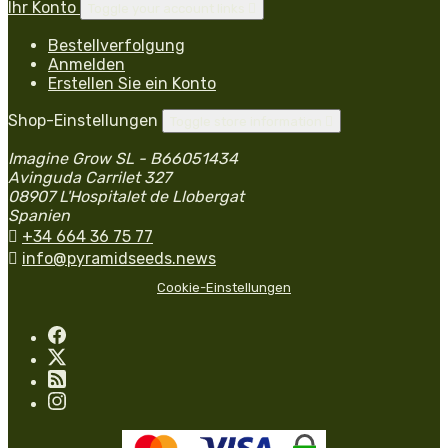
Ihr Konto
Toggle your account links

Bestellverfolgung
Anmelden
Erstellen Sie ein Konto
Shop-Einstellungen
Toggle store information

Imagine Grow SL - B66051434
Avinguda Carrilet 327
08907 L'Hospitalet de Llobergat
Spanien

+34 664 36 75 77

info@pyramidseeds.news
Cookie-Einstellungen