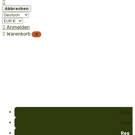

Abbrechen

Anmelden

Warenkorb
0
Auto
Fem
Reg