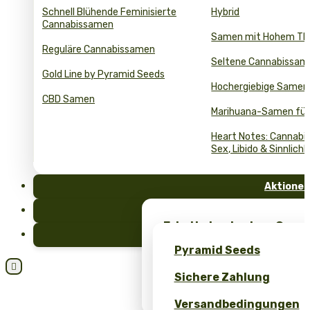
Schnell Blühende Feminisierte
Hybrid
Cannabissamen
Samen mit Hohem T
Reguläre Cannabissamen
Seltene Cannabissam
Gold Line by Pyramid Seeds
Hochergiebige Samen
CBD Samen
Marihuana-Samen für
Heart Notes: Cannabis
Sex, Libido & Sinnlichk
Aktionen
FAQ
Erhalte kostenlose Cann
Blog
einzigartiges Merch – nu
Pyramid Seeds
Seeds!

Sichere Zahlung
Erhalten Sie 10 % Rabatt 
Bewertung!
Versandbedingungen