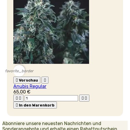
favorite_border

Vorschau

Anubis Regular
65,00 €





In den Warenkorb
Abonniere unsere neuesten Nachrichten und
Sonderangebote und erhalte einen Rabattgutschein.