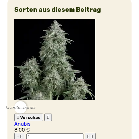
Sorten aus diesem Beitrag
favorite_border

Vorschau

Anubis
8,00 €



