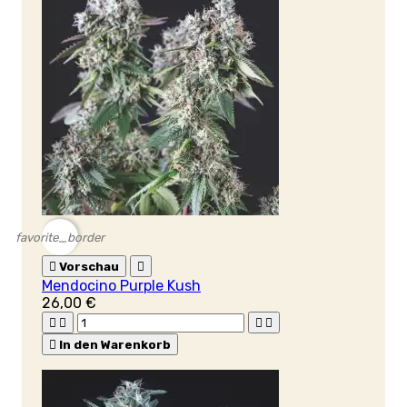
favorite_border

Vorschau

Mendocino Purple Kush
26,00 €





In den Warenkorb