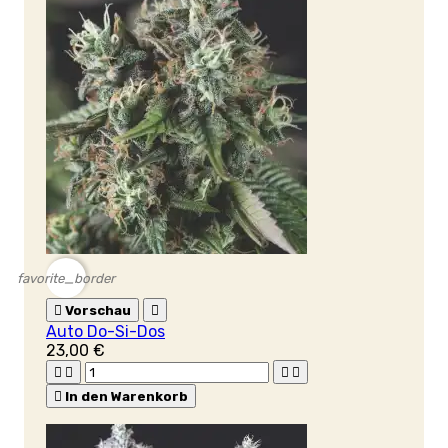
favorite_border

Vorschau

Auto Do-Si-Dos
23,00 €





In den Warenkorb