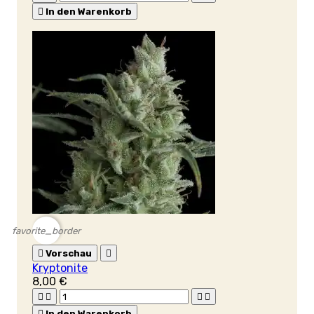

In den Warenkorb
favorite_border

Vorschau

Kryptonite
8,00 €





In den Warenkorb