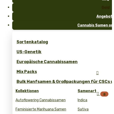
Gold
Angebot
Cannabis Samen onl
Sortenkatalog
US-Genetik
Europäische Cannabissamen
Mix Packs

Bulk Hanfsamen & Großpackungen für CSCs un
Kollektionen
Samenart

0
Autoflowering Cannabissamen
Indica
Feminisierte Marihuana Samen
Sativa