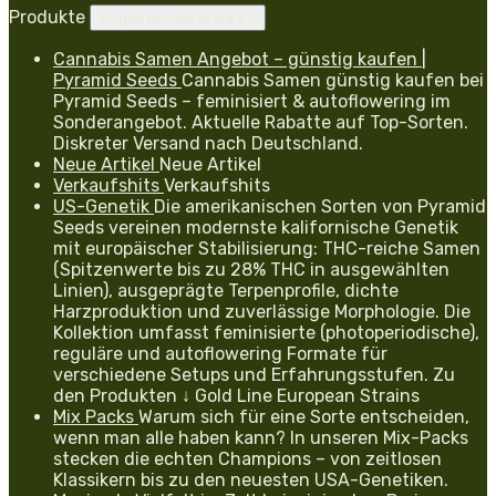
Produkte
Toggle produkte links

Cannabis Samen Angebot – günstig kaufen |
Pyramid Seeds
Cannabis Samen günstig kaufen bei
Pyramid Seeds – feminisiert & autoflowering im
Sonderangebot. Aktuelle Rabatte auf Top-Sorten.
Diskreter Versand nach Deutschland.
Neue Artikel
Neue Artikel
Verkaufshits
Verkaufshits
US-Genetik
Die amerikanischen Sorten von Pyramid
Seeds vereinen modernste kalifornische Genetik
mit europäischer Stabilisierung: THC-reiche Samen
(Spitzenwerte bis zu 28% THC in ausgewählten
Linien), ausgeprägte Terpenprofile, dichte
Harzproduktion und zuverlässige Morphologie. Die
Kollektion umfasst feminisierte (photoperiodische),
reguläre und autoflowering Formate für
verschiedene Setups und Erfahrungsstufen. Zu
den Produkten ↓ Gold Line European Strains
Mix Packs
Warum sich für eine Sorte entscheiden,
wenn man alle haben kann? In unseren Mix-Packs
stecken die echten Champions – von zeitlosen
Klassikern bis zu den neuesten USA-Genetiken.