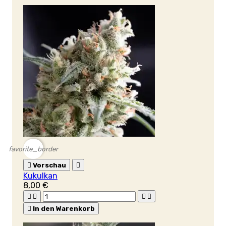
favorite_border

Vorschau

Kukulkan
8,00 €





In den Warenkorb