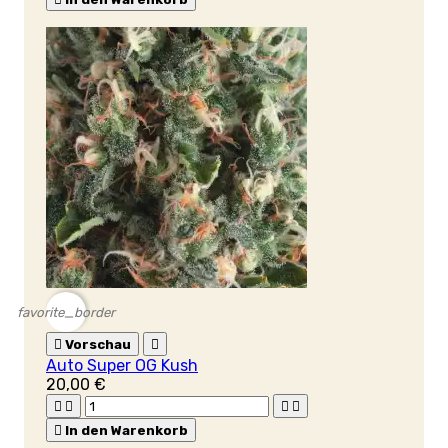
favorite_border

Vorschau

Auto Super OG Kush
20,00 €





In den Warenkorb