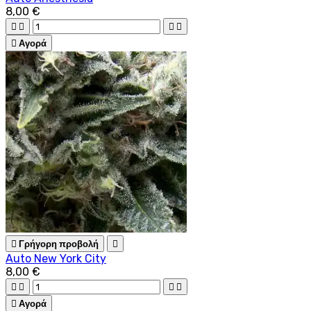
8,00 €





Αγορά

Γρήγορη προβολή

Auto New York City
8,00 €





Αγορά