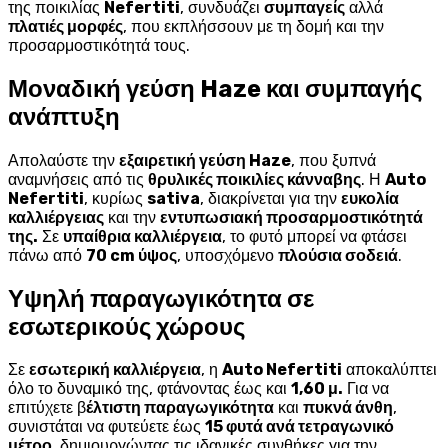
της ποικιλίας
Nefertiti
, συνδυάζει
συμπαγείς
αλλά
πλατιές μορφές
, που εκπλήσσουν με τη δομή και την
προσαρμοστικότητά τους.
Μοναδική γεύση Haze και συμπαγής
ανάπτυξη
Απολαύστε την
εξαιρετική γεύση Haze
, που ξυπνά
αναμνήσεις από τις
θρυλικές ποικιλίες κάνναβης
. Η
Auto
Nefertiti
, κυρίως
sativa
, διακρίνεται για την
ευκολία
καλλιέργειας
και την
εντυπωσιακή προσαρμοστικότητά
της.
Σε
υπαίθρια καλλιέργεια
, το φυτό μπορεί να φτάσει
πάνω από
70 cm ύψος
, υποσχόμενο
πλούσια σοδειά
.
Υψηλή παραγωγικότητα σε
εσωτερικούς χώρους
Σε
εσωτερική καλλιέργεια
, η
Auto Nefertiti
αποκαλύπτει
όλο το δυναμικό της, φτάνοντας έως και
1,60 μ.
Για να
επιτύχετε β
έλτιστη παραγωγικότητα
και
πυκνά άνθη
,
συνιστάται να φυτεύετε έως
15 φυτά ανά τετραγωνικό
μέτρο
, δημιουργώντας τις ιδανικές συνθήκες για την