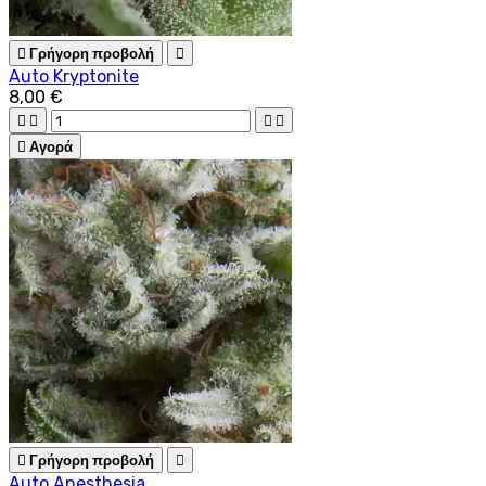

Γρήγορη προβολή

Auto Kryptonite
8,00 €





Αγορά

Γρήγορη προβολή

Auto Anesthesia