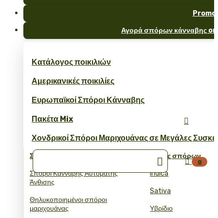
Promo
Αγορά σπόρων κάνναβης onl
Κατάλογος ποικιλιών
Αμερικανικές ποικιλίες
Ευρωπαϊκοί Σπόροι Κάνναβης
Πακέτα Mix

Χονδρικοί Σπόροι Μαριχουάνας σε Μεγάλες Συσκε
Συλλογές
Τύπος σπόρων


0
Σπόροι Κάνναβης Αυτόματης
Indica
Άνθισης
Sativa
Θηλυκοποιημένοι σπόροι
μαριχουάνας
Υβρίδιο