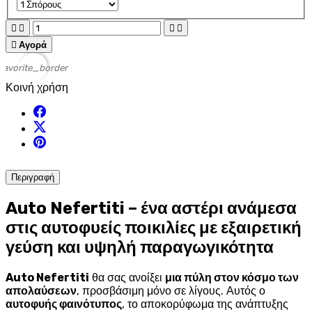





Αγορά
favorite_border
Κοινή χρήση
Περιγραφή
Auto Nefertiti – ένα αστέρι ανάμεσα
στις αυτοφυείς ποικιλίες με εξαιρετική
γεύση και υψηλή παραγωγικότητα
Auto Nefertiti
θα σας ανοίξει
μια πύλη στον κόσμο των
απολαύσεων
, προσβάσιμη μόνο σε λίγους. Αυτός ο
αυτοφυής φαινότυπος
, το αποκορύφωμα της ανάπτυξης