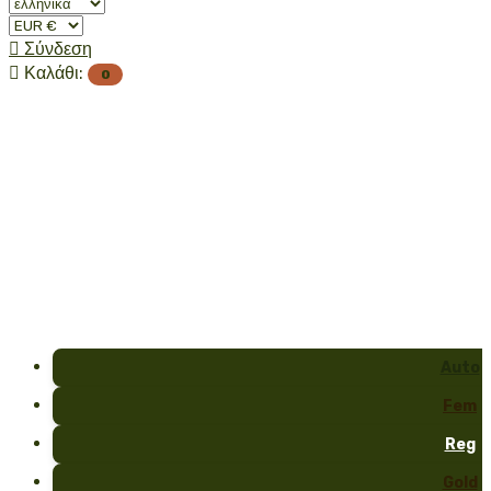

Σύνδεση

Καλάθι:
0
Auto
Fem
Reg
Gold