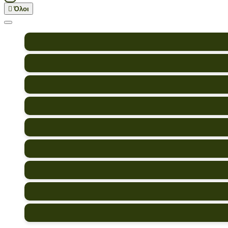

Όλοι