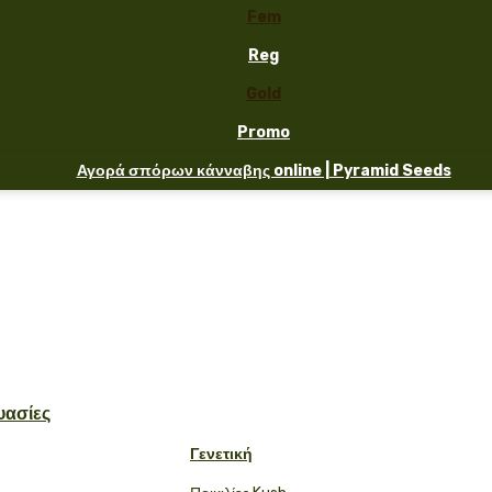
Fem
Reg
Gold
Promo
Αγορά σπόρων κάνναβης online | Pyramid Seeds
υασίες
Γενετική