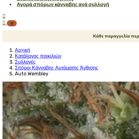
Αγορά σπόρων κάνναβης ανά συλλογή


0
Κάθε παραγγελία περ
Αρχική
Κατάλογος ποικιλιών
Συλλογές
Σπόροι Κάνναβης Αυτόματης Άνθισης
Auto Wembley