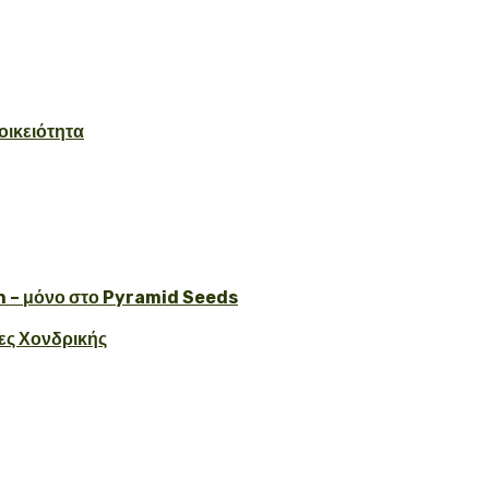
οικειότητα
 – μόνο στο Pyramid Seeds
ες Χονδρικής