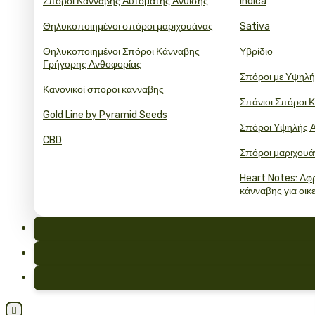
Σπόροι Κάνναβης Αυτόματης Άνθισης
Indica
Θηλυκοποιημένοι σπόροι μαριχουάνας
Sativa
Θηλυκοποιημένοι Σπόροι Κάνναβης
Υβρίδιο
Γρήγορης Ανθοφορίας
Σπόροι με Υψηλ
Κανονικοί σποροι κανναβης
Σπάνιοι Σπόροι 
Gold Line by Pyramid Seeds
Σπόροι Υψηλής 
CBD
Σπόροι μαριχουά
Heart Notes: Αφρ
κάνναβης για οικ
