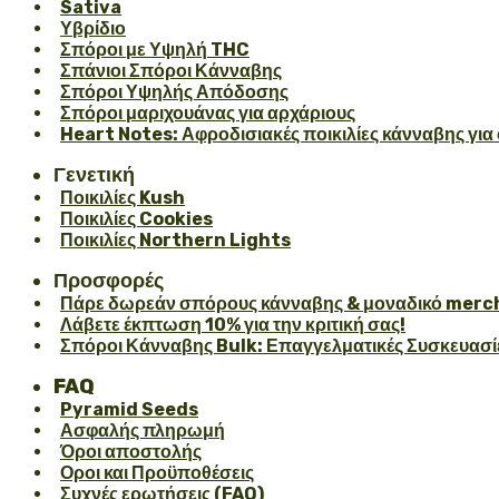
Sativa
Υβρίδιο
Σπόροι με Υψηλή THC
Σπάνιοι Σπόροι Κάνναβης
Σπόροι Υψηλής Απόδοσης
Σπόροι μαριχουάνας για αρχάριους
Heart Notes: Αφροδισιακές ποικιλίες κάνναβης για 
Γενετική
Ποικιλίες Kush
Ποικιλίες Cookies
Ποικιλίες Northern Lights
Προσφορές
Πάρε δωρεάν σπόρους κάνναβης & μοναδικό merch
Λάβετε έκπτωση 10% για την κριτική σας!
Σπόροι Κάνναβης Bulk: Επαγγελματικές Συσκευασί
FAQ
Pyramid Seeds
Ασφαλής πληρωμή
Όροι αποστολής
Οροι και Προϋποθέσεις
Συχνές ερωτήσεις (FAQ)