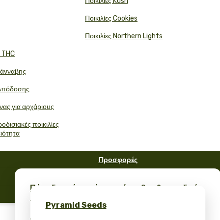
Ποικιλίες Kush
Ποικιλίες Cookies
Ποικιλίες Northern Lights
ή THC
Κάνναβης
Απόδοσης
νας για αρχάριους
οδισιακές ποικιλίες
ειότητα
Προσφορές
FAQ
Πάρε δωρεάν σπόρους κάνναβης & μοναδικό
Ιστολόγιο
merch – μόνο στο Pyramid Seeds
Pyramid Seeds
Λάβετε έκπτωση 10% για την κριτική σας!