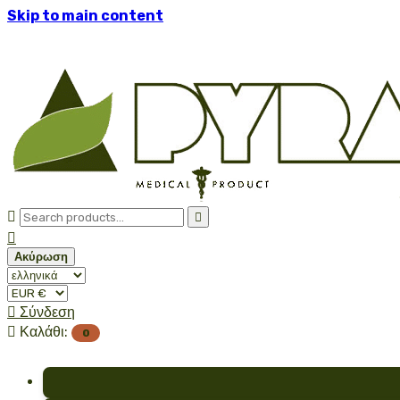
Skip to main content



Ακύρωση

Σύνδεση

Καλάθι:
0