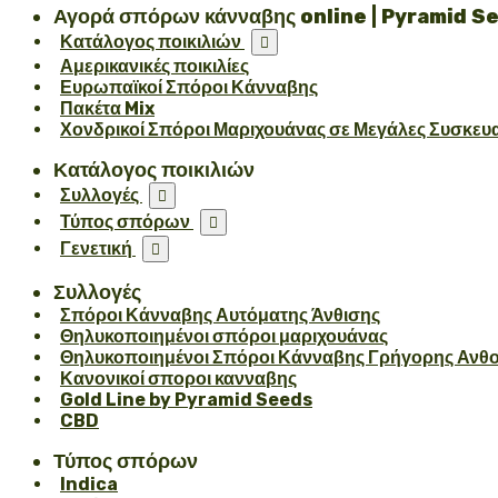
Αγορά σπόρων κάνναβης online | Pyramid S
Κατάλογος ποικιλιών

Αμερικανικές ποικιλίες
Ευρωπαϊκοί Σπόροι Κάνναβης
Πακέτα Mix
Χονδρικοί Σπόροι Μαριχουάνας σε Μεγάλες Συσκευ
Κατάλογος ποικιλιών
Συλλογές

Τύπος σπόρων

Γενετική

Συλλογές
Σπόροι Κάνναβης Αυτόματης Άνθισης
Θηλυκοποιημένοι σπόροι μαριχουάνας
Θηλυκοποιημένοι Σπόροι Κάνναβης Γρήγορης Ανθ
Κανονικοί σποροι κανναβης
Gold Line by Pyramid Seeds
CBD
Τύπος σπόρων
Indica