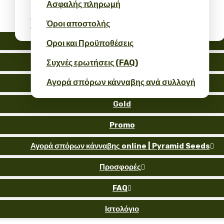
Ασφαλής πληρωμή
Σπόροι Κάνναβης Bulk: Επαγγελματικές
Όροι αποστολής
Συσκευασίες Χονδρικής
Auto
Οροι και Προϋποθέσεις
Fem
Συχνές ερωτήσεις (FAQ)
Αγορά σπόρων κάνναβης ανά συλλογή
Reg
Gold
Promo
Αγορά σπόρων κάνναβης online | Pyramid Seeds

Προσφορές

FAQ

Ιστολόγιο