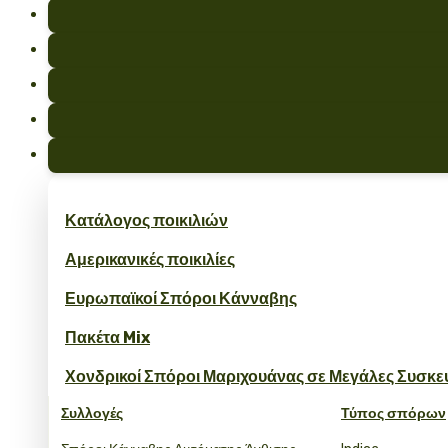
Κατάλογος ποικιλιών
Αμερικανικές ποικιλίες
Ευρωπαϊκοί Σπόροι Κάνναβης
Πακέτα Mix
Χονδρικοί Σπόροι Μαριχουάνας σε Μεγάλες Συσκε
Συλλογές
Τύπος σπόρων