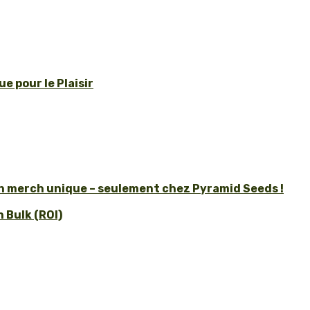
e pour le Plaisir
un merch unique – seulement chez Pyramid Seeds !
 Bulk (ROI)