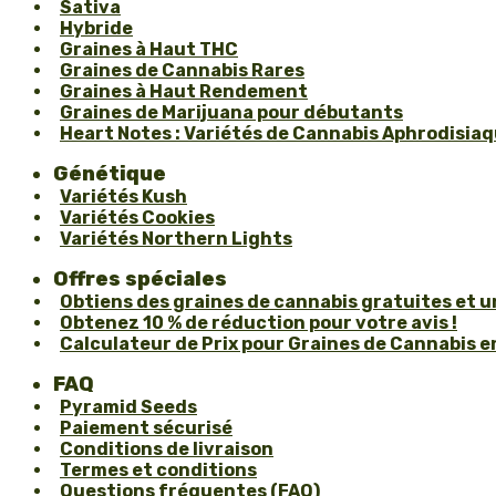
Sativa
Hybride
Graines à Haut THC
Graines de Cannabis Rares
Graines à Haut Rendement
Graines de Marijuana pour débutants
Heart Notes : Variétés de Cannabis Aphrodisiaqu
Génétique
Variétés Kush
Variétés Cookies
Variétés Northern Lights
Offres spéciales
Obtiens des graines de cannabis gratuites et 
Obtenez 10 % de réduction pour votre avis !
Calculateur de Prix pour Graines de Cannabis en
FAQ
Pyramid Seeds
Paiement sécurisé
Conditions de livraison
Termes et conditions
Questions fréquentes (FAQ)