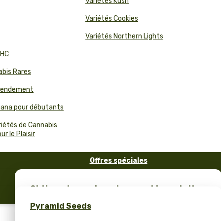
Variétés Kush
Variétés Cookies
Variétés Northern Lights
THC
abis Rares
 Rendement
juana pour débutants
riétés de Cannabis
r le Plaisir
Offres spéciales
FAQ
Obtiens des graines de cannabis gratuites
Blog
et un merch unique – seulement chez
Pyramid Seeds
Pyramid Seeds !