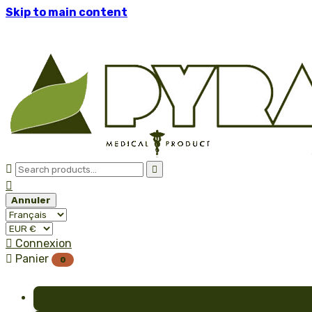
Skip to main content



Annuler

Connexion

Panier
0