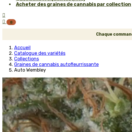
Acheter des graines de cannabis par collection


0
Chaque commande 
Accueil
Catalogue des variétés
Collections
Graines de cannabis autofleurrissante
Auto Wembley