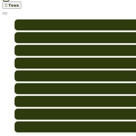

Tous