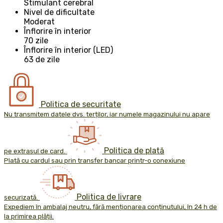
Stimulant cerebral
Nivel de dificultate
Moderat
Înflorire în interior
70 zile
Înflorire în interior (LED)
63 de zile
Politica de securitate
Nu transmitem datele dvs. terților, iar numele magazinului nu apare
Politica de plată
pe extrasul de card.
Plată cu cardul sau prin transfer bancar printr-o conexiune
Politica de livrare
securizată.
Expediem în ambalaj neutru, fără menționarea conținutului, în 24 h de
la primirea plății.