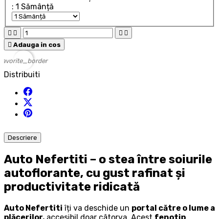
: 1 Sămânță





Adauga in cos
favorite_border
Distribuiti
Descriere
Auto Nefertiti – o stea între soiurile
autoflorante, cu gust rafinat și
productivitate ridicată
Auto Nefertiti
îți va deschide un
portal către o lume a
plăcerilor,
accesibil doar câtorva. Acest
fenotip