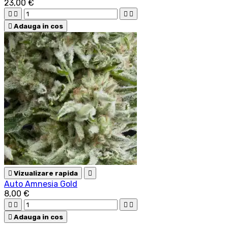
23,00 €





Adauga in cos

Vizualizare rapida

Auto Amnesia Gold
8,00 €





Adauga in cos