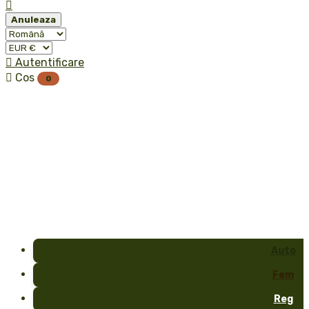

Anuleaza

Autentificare

Cos
0
Auto
Fem
Reg