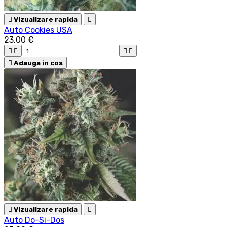

Vizualizare rapida

Auto Cookies USA
23,00 €





Adauga in cos

Vizualizare rapida

Auto Do-Si-Dos