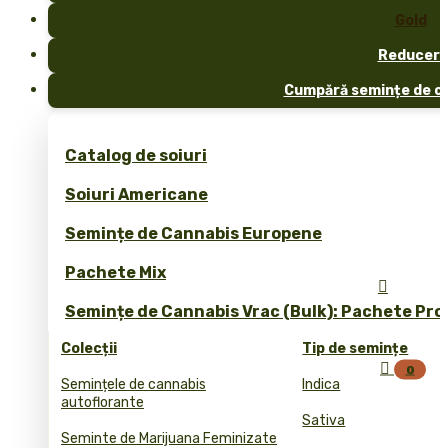
Gold
Reduceri
Cumpără semințe de ca
Catalog de soiuri
Soiuri Americane
Semințe de Cannabis Europene
Pachete Mix

Semințe de Cannabis Vrac (Bulk): Pachete Pro
Colecții
Tip de semințe

0
Semințele de cannabis
Indica
autoflorante
Sativa
Seminte de Marijuana Feminizate