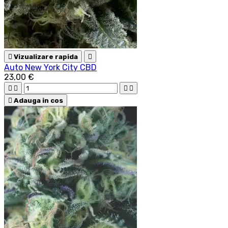

Vizualizare rapida

Auto New York City CBD
23,00 €





Adauga in cos