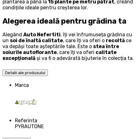
plantarea a până la
15 plante pe metru pătrat
, creând
condițiile ideale pentru creșterea lor.
Alegerea ideală pentru grădina ta
Alegând
Auto Nefertiti
, îți vei înfrumuseța grădina cu
un
soi de înaltă calitate
, care îți va oferi o
recoltă
ce
va depăși toate așteptările tale. Este o
stea între
soiurile autoflorante
, care îți va oferi
calitate
excepțională
și va fi o adevărată bijuterie în colecția ta.
Detalii ale produsului
Marca
Referinta
PYRAUTONE