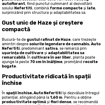
autoflorant
, fiind punctul culminant al dezvoltării
soiului
Nefertiti
, combină
forme compacte
și
late
,
surprinzând prin structura și adaptabilitatea sa.
Gust unic de Haze și creștere
compactă
Bucură-te de
gustul rafinat de Haze
, care trezește
amintiri despre
soiurile legendare de cannabis. Auto
Nefertiti
, predominant
sativa
, se remarcă prin
ușurința de cultivare
și
adaptabilitatea sa
remarcabilă
. În
cultivare în aer liber
, planta poate
ajunge la peste
70 cm în înălțime
, promițând
recolte
bogate
.
Productivitate ridicată în spații
închise
În
spații închise, Auto Nefertiti
își dezvăluie întregul
potențial, atingând până la
1,60 m
. Pentru a obține
productivitate optimă
și
flori dense
, se recomandă