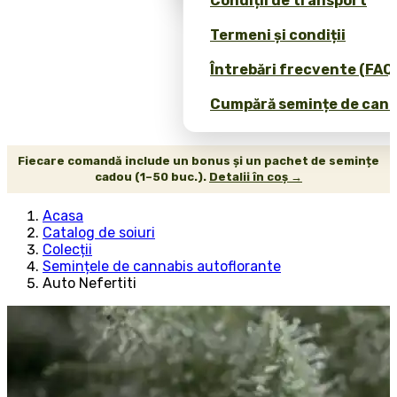
Condiții de transport
Termeni și condiții
Întrebări frecvente (FAQ
Cumpără semințe de canab
Fiecare comandă include un bonus și un pachet de semințe
cadou (1–50 buc.).
Detalii în coș →
Acasa
Catalog de soiuri
Colecții
Semințele de cannabis autoflorante
Auto Nefertiti