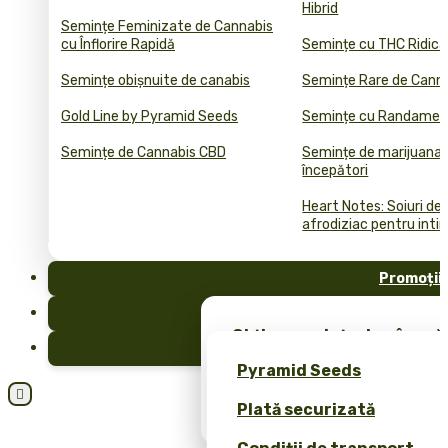
Hibrid
Semințe Feminizate de Cannabis
cu Înflorire Rapidă
Semințe cu THC Ridica
Semințe obișnuite de canabis
Semințe Rare de Cann
Gold Line by Pyramid Seeds
Semințe cu Randament
Semințe de Cannabis CBD
Semințe de marijuana 
începători
Heart Notes: Soiuri de
afrodiziac pentru inti
Promoții
FAQ
Obține semințe de cânepă 
Blog
merch exclusiv – doar la 
Pyramid Seeds
Obțineți o reducere de 10

Plată securizată
dvs.!