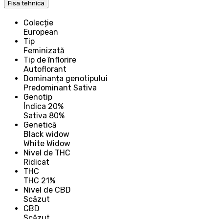
Fisa tehnica
Colecție
European
Tip
Feminizată
Tip de înflorire
Autoflorant
Dominanța genotipului
Predominant Sativa
Genotip
Índica 20%
Sativa 80%
Genetică
Black widow
White Widow
Nivel de THC
Ridicat
THC
THC 21%
Nivel de CBD
Scăzut
CBD
Scăzut