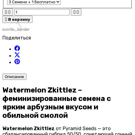





В корзину
favorite_border
Поделиться
Описание
Watermelon Zkittlez –
феминизированные семена с
ярким арбузным вкусом и
обильной смолой
Watermelon Zkittlez
от Pyramid Seeds — это
сбалансированный гибрид 50/50, сочетающий сочный