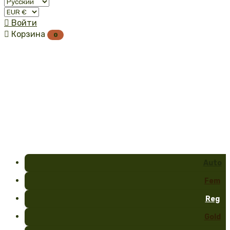

Войти

Корзина
0
Auto
Fem
Reg
Gold