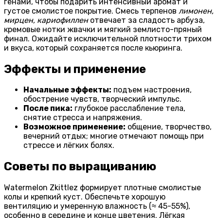
генами, чтобы подарить интенсивный аромат и
густое смолистое покрытие. Смесь терпенов
лимонен,
мирцен, кариофиллен
отвечает за сладость арбуза,
кремовые нотки жвачки и мягкий землисто-пряный
финал. Ожидайте исключительной плотности трихом
и вкуса, который сохраняется после кьюринга.
Эффекты и применение
Начальные эффекты:
подъем настроения,
обострение чувств, творческий импульс.
После пика:
глубокое расслабление тела,
снятие стресса и напряжения.
Возможное применение:
общение, творчество,
вечерний отдых; многие отмечают помощь при
стрессе и лёгких болях.
Советы по выращиванию
Watermelon Zkittlez формирует плотные смолистые
колы и крепкий куст. Обеспечьте хорошую
вентиляцию и умеренную влажность (≈ 45-55%),
особенно в середине и конце цветения. Лёгкая