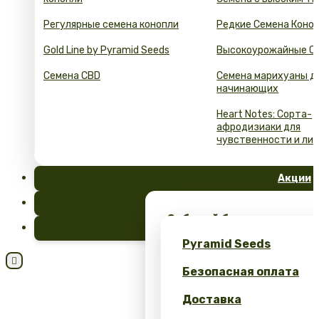
Регулярные семена конопли
Редкие Семена Коно
Gold Line by Pyramid Seeds
Высокоурожайные С
Семена CBD
Семена марихуаны д
начинающих
Heart Notes: Сорта-
афродизиаки для
чувственности и ли
Акции
FAQ
Забирай бесплатные сем
Блог
эксклюзивный мерч – тол
Pyramid Seeds
Seeds!

Безопасная оплата
Получите 10% скидку за 
Доставка
Калькулятор выгоды: се
оптом