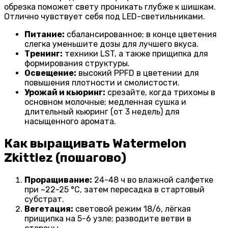
обрезка поможет свету проникать глубже к шишкам.
Отлично чувствует себя под LED-светильниками.
Питание:
сбалансированное; в конце цветения
слегка уменьшите дозы для лучшего вкуса.
Тренинг:
техники LST, а также прищипка для
формирования структуры.
Освещение:
высокий PPFD в цветении для
повышения плотности и смолистости.
Урожай и кьюринг:
срезайте, когда трихомы в
основном молочные; медленная сушка и
длительный кьюринг (от 3 недель) для
насыщенного аромата.
Как выращивать Watermelon
Zkittlez (пошагово)
Проращивание:
24-48 ч во влажной салфетке
при ~22-25 °C, затем пересадка в стартовый
субстрат.
Вегетация:
световой режим 18/6, лёгкая
прищипка на 5-6 узле; разводите ветви в