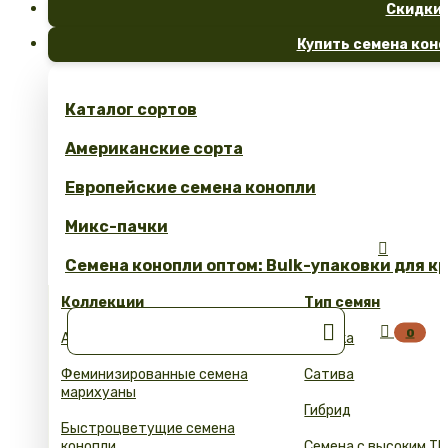
Скидки
Купить семена коно
Каталог сортов
Американские сорта
Европейские семена конопли
Микс-пачки

Семена конопли оптом: Bulk-упаковки для к
Коллекции
Тип семян


0
Автоцветущие семена конопли
Индика
Феминизированные семена
Сатива
марихуаны
Гибрид
Быстроцветущие семена
конопли
Семена с высоким ТГ