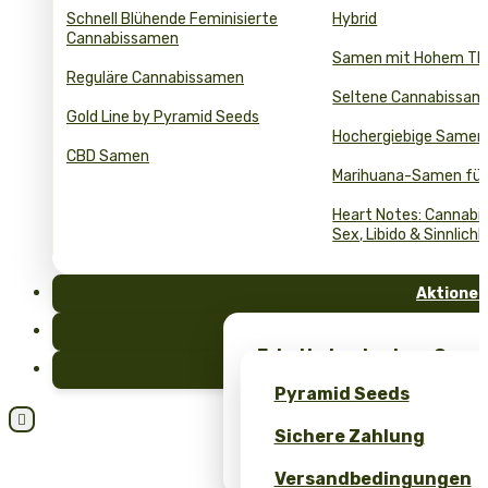
Schnell Blühende Feminisierte
Hybrid
Cannabissamen
Samen mit Hohem T
Reguläre Cannabissamen
Seltene Cannabissam
Gold Line by Pyramid Seeds
Hochergiebige Samen
CBD Samen
Marihuana-Samen für
Heart Notes: Cannabis
Sex, Libido & Sinnlichk
Aktionen
FAQ
Erhalte kostenlose Cann
Blog
einzigartiges Merch – nu
Pyramid Seeds
Seeds!

Sichere Zahlung
Erhalten Sie 10 % Rabatt 
Bewertung!
Versandbedingungen