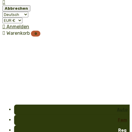

Abbrechen

Anmelden

Warenkorb
0
Auto
Fem
Reg