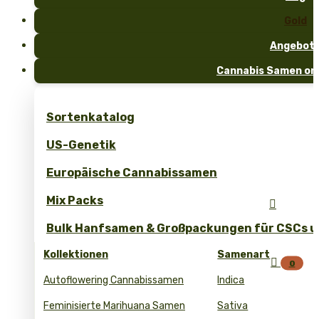
Gold
Angebot
Cannabis Samen onl
Sortenkatalog
US-Genetik
Europäische Cannabissamen
Mix Packs

Bulk Hanfsamen & Großpackungen für CSCs un
Kollektionen
Samenart

0
Autoflowering Cannabissamen
Indica
Feminisierte Marihuana Samen
Sativa