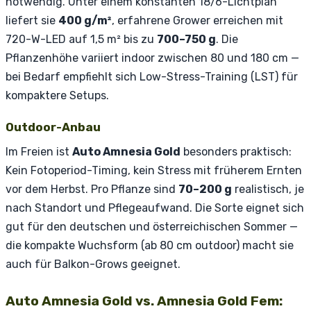
notwendig. Unter einem konstanten 18/6-Lichtplan
liefert sie
400 g/m²
, erfahrene Grower erreichen mit
720-W-LED auf 1,5 m² bis zu
700–750 g
. Die
Pflanzenhöhe variiert indoor zwischen 80 und 180 cm —
bei Bedarf empfiehlt sich Low-Stress-Training (LST) für
kompaktere Setups.
Outdoor-Anbau
Im Freien ist
Auto Amnesia Gold
besonders praktisch:
Kein Fotoperiod-Timing, kein Stress mit früherem Ernten
vor dem Herbst. Pro Pflanze sind
70–200 g
realistisch, je
nach Standort und Pflegeaufwand. Die Sorte eignet sich
gut für den deutschen und österreichischen Sommer —
die kompakte Wuchsform (ab 80 cm outdoor) macht sie
auch für Balkon-Grows geeignet.
Auto Amnesia Gold vs. Amnesia Gold Fem: