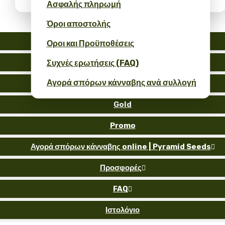
Ασφαλής πληρωμή
Όροι αποστολής
Auto
Οροι και Προϋποθέσεις
Fem
Συχνές ερωτήσεις (FAQ)
Αγορά σπόρων κάνναβης ανά συλλογή
Reg
Gold
Promo
Αγορά σπόρων κάνναβης online | Pyramid Seeds

Προσφορές

FAQ

Ιστολόγιο