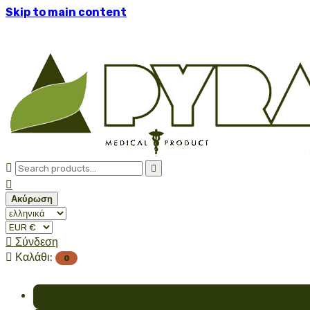
Skip to main content



Ακύρωση

Σύνδεση

Καλάθι:
0