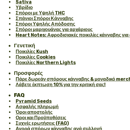
Sativa
Υβρίδιο
Σπόροι με Υψηλή THC
Σπάνιοι Σπόροι Κάνναβης
Σπόροι Υψηλής Απόδοσης
Σπόροι μαριχουάνας για αρχάριους
Heart Notes: Αφροδισιακές ποικιλίες κάνναβης για 
Γενετική
Ποικιλίες Kush
Ποικιλίες Cookies
Ποικιλίες Northern Lights
Προσφορές
Πάρε δωρεάν σπόρους κάνναβης & μοναδικό merch
Λάβετε έκπτωση 10% για την κριτική σας!
FAQ
Pyramid Seeds
Ασφαλής πληρωμή
Όροι αποστολής
Οροι και Προϋποθέσεις
Συχνές ερωτήσεις (FAQ)
Αγορά σπόρων κάνναβης ανά συλλογή