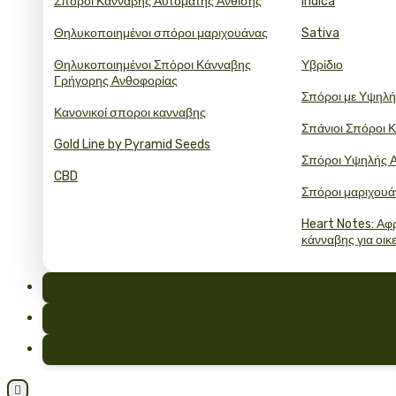
Σπόροι Κάνναβης Αυτόματης Άνθισης
Indica
Θηλυκοποιημένοι σπόροι μαριχουάνας
Sativa
Θηλυκοποιημένοι Σπόροι Κάνναβης
Υβρίδιο
Γρήγορης Ανθοφορίας
Σπόροι με Υψηλ
Κανονικοί σποροι κανναβης
Σπάνιοι Σπόροι 
Gold Line by Pyramid Seeds
Σπόροι Υψηλής 
CBD
Σπόροι μαριχουά
Heart Notes: Αφρ
κάνναβης για οικ
