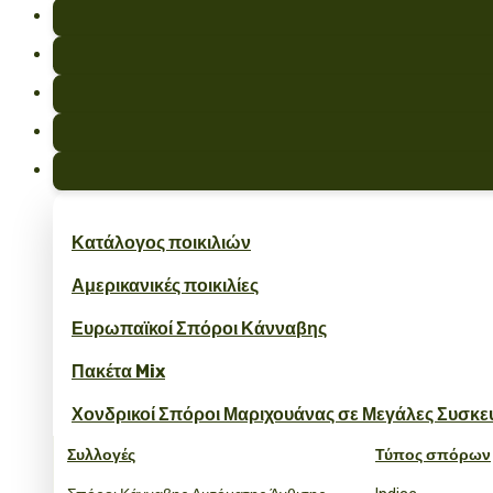
Κατάλογος ποικιλιών
Αμερικανικές ποικιλίες
Ευρωπαϊκοί Σπόροι Κάνναβης
Πακέτα Mix
Χονδρικοί Σπόροι Μαριχουάνας σε Μεγάλες Συσκε
Συλλογές
Τύπος σπόρων