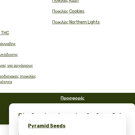
Ποικιλίες Kush
Ποικιλίες Cookies
Ποικιλίες Northern Lights
ή THC
Κάνναβης
Απόδοσης
νας για αρχάριους
οδισιακές ποικιλίες
ειότητα
Προσφορές
FAQ
Πάρε δωρεάν σπόρους κάνναβης & μοναδικό
Ιστολόγιο
merch – μόνο στο Pyramid Seeds
Pyramid Seeds
Λάβετε έκπτωση 10% για την κριτική σας!