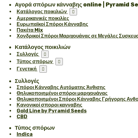
Αγορά σπόρων κάνναβης online | Pyramid S
Κατάλογος ποικιλιών

Αμερικανικές ποικιλίες
Ευρωπαϊκοί Σπόροι Κάνναβης
Πακέτα Mix
Χονδρικοί Σπόροι Μαριχουάνας σε Μεγάλες Συσκευ
Κατάλογος ποικιλιών
Συλλογές

Τύπος σπόρων

Γενετική

Συλλογές
Σπόροι Κάνναβης Αυτόματης Άνθισης
Θηλυκοποιημένοι σπόροι μαριχουάνας
Θηλυκοποιημένοι Σπόροι Κάνναβης Γρήγορης Ανθ
Κανονικοί σποροι κανναβης
Gold Line by Pyramid Seeds
CBD
Τύπος σπόρων
Indica