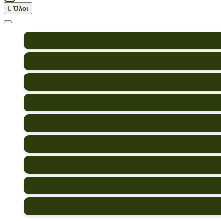

Όλοι