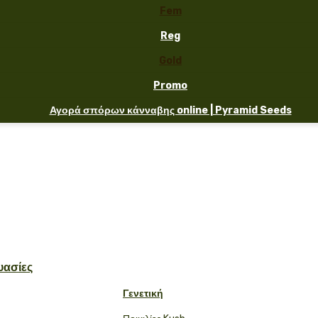
Fem
Reg
Gold
Promo
Αγορά σπόρων κάνναβης online | Pyramid Seeds
υασίες
Γενετική