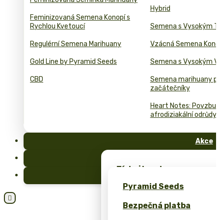
Hybrid
Feminizovaná Semena Konopí s
Rychlou Kvetoucí
Semena s Vysokým T
Regulérní Semena Marihuany
Vzácná Semena Kono
Gold Line by Pyramid Seeds
Semena s Vysokým 
CBD
Semena marihuany p
začátečníky
Heart Notes: Povzbuzu
afrodiziakální odrůdy 
Akce
FAQ
Získejte zdarma semena 
Blog
exkluzivní merch – pouze
Pyramid Seeds
Získejte 10% slevu za svo

Bezpečná platba
Kalkulačka cen pro bulk 