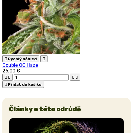

Rychlý náhled

Double OG Haze
26,00 €





Přidat do košíku
Články o této odrůdě