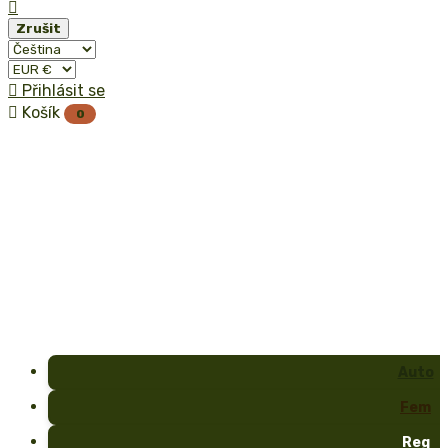

Zrušit

Přihlásit se

Košík
0
Auto
Fem
Reg