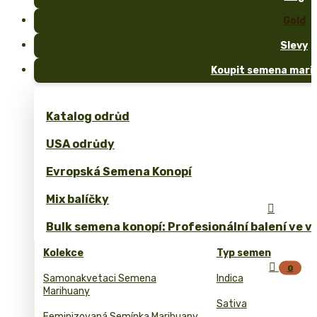
Gold
Slevy
Koupit semena marih
Katalog odrůd
USA odrůdy
Evropská Semena Konopí
Mix balíčky

Bulk semena konopí: Profesionální balení ve 
Kolekce
Typ semen

0
Samonakvetaci Semena
Indica
Marihuany
Sativa
Feminizovaná Semínka Marihuany