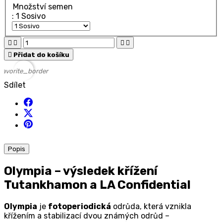
Množství semen
: 1 Sosivo





Přidat do košíku
favorite_border
Sdílet
Popis
Olympia – výsledek křížení
Tutankhamon a LA Confidential
Olympia
je
fotoperiodická
odrůda, která vznikla
křížením a stabilizací dvou známých odrůd –