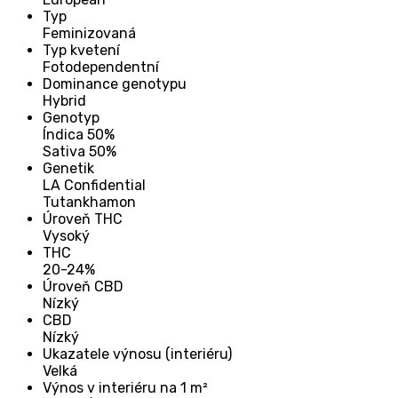
Typ
Feminizovaná
Typ kvetení
Fotodependentní
Dominance genotypu
Hybrid
Genotyp
Índica 50%
Sativa 50%
Genetik
LA Confidential
Tutankhamon
Úroveň THC
Vysoký
THC
20-24%
Úroveň CBD
Nízký
CBD
Nízký
Ukazatele výnosu (interiéru)
Velká
Výnos v interiéru na 1 m²