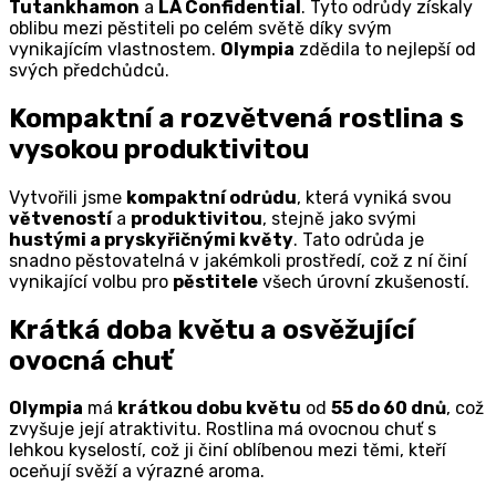
Tutankhamon
a
LA Confidential
. Tyto odrůdy získaly
oblibu mezi pěstiteli po celém světě díky svým
vynikajícím vlastnostem.
Olympia
zdědila to nejlepší od
svých předchůdců.
Kompaktní a rozvětvená rostlina s
vysokou produktivitou
Vytvořili jsme
kompaktní odrůdu
, která vyniká svou
větveností
a
produktivitou
, stejně jako svými
hustými a pryskyřičnými květy
. Tato odrůda je
snadno pěstovatelná v jakémkoli prostředí, což z ní činí
vynikající volbu pro
pěstitele
všech úrovní zkušeností.
Krátká doba květu a osvěžující
ovocná chuť
Olympia
má
krátkou dobu květu
od
55 do 60 dnů
, což
zvyšuje její atraktivitu. Rostlina má ovocnou chuť s
lehkou kyselostí, což ji činí oblíbenou mezi těmi, kteří
oceňují svěží a výrazné aroma.