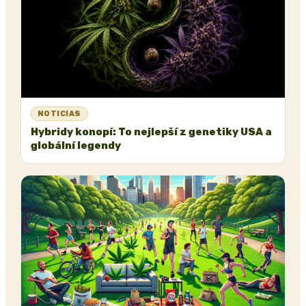
NOTICIAS
Hybridy konopí: To nejlepší z genetiky USA a
globální legendy