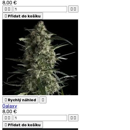
8,00 €





Přidat do košíku

Rychlý náhled

Galaxy
8,00 €





Přidat do košíku