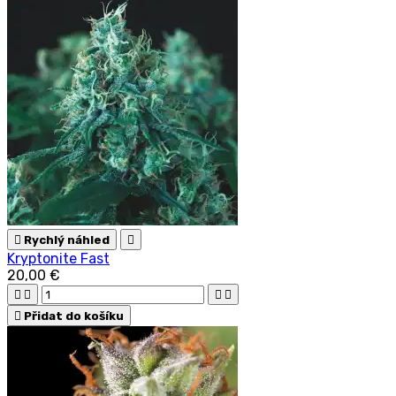

Rychlý náhled

Kryptonite Fast
20,00 €





Přidat do košíku