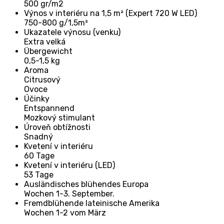
500 gr/m2
Výnos v interiéru na 1,5 m² (Expert 720 W LED)
750-800 g/1,5m²
Ukazatele výnosu (venku)
Extra velká
Übergewicht
0,5-1,5 kg
Aroma
Citrusový
Ovoce
Účinky
Entspannend
Mozkový stimulant
Úroveň obtížnosti
Snadný
Kvetení v interiéru
60 Tage
Kvetení v interiéru (LED)
53 Tage
Ausländisches blühendes Europa
Wochen 1-3. September.
Fremdblühende lateinische Amerika
Wochen 1-2 vom März